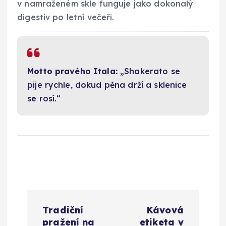
v namraženém skle funguje jako dokonalý
digestiv po letní večeři.
Motto pravého Itala:
„Shakerato se
pije rychle, dokud pěna drží a sklenice
se rosí.“
N
Tradiční
Kávová
pražení na
etiketa v