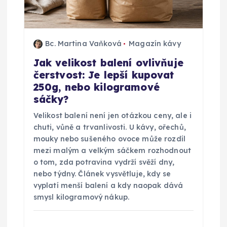
p
ř
Bc. Martina Vaňková
Magazín kávy
Jak velikost balení ovlivňuje
í
čerstvost: Je lepší kupovat
250g, nebo kilogramové
s
sáčky?
p
Velikost balení není jen otázkou ceny, ale i
chuti, vůně a trvanlivosti. U kávy, ořechů,
ě
mouky nebo sušeného ovoce může rozdíl
mezi malým a velkým sáčkem rozhodnout
o tom, zda potravina vydrží svěží dny,
v
nebo týdny. Článek vysvětluje, kdy se
vyplatí menší balení a kdy naopak dává
e
smysl kilogramový nákup.
k