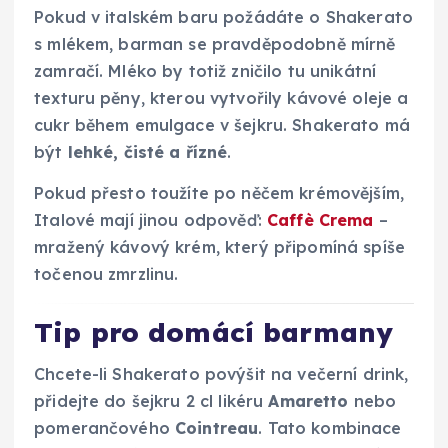
Pokud v italském baru požádáte o Shakerato
s mlékem, barman se pravděpodobně mírně
zamračí. Mléko by totiž zničilo tu unikátní
texturu pěny, kterou vytvořily kávové oleje a
cukr během emulgace v šejkru. Shakerato má
být
lehké, čisté a řízné
.
Pokud přesto toužíte po něčem krémovějším,
Italové mají jinou odpověď:
Caffè Crema
–
mražený kávový krém, který připomíná spíše
točenou zmrzlinu.
Tip pro domácí barmany
Chcete-li Shakerato povýšit na večerní drink,
přidejte do šejkru 2 cl likéru
Amaretto
nebo
pomerančového
Cointreau
. Tato kombinace