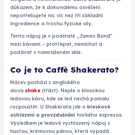
důkazem, že k dokonalému osvěžení
nepotřebujete nic víc než tři základní
ingredience a trochu fyzické síly.
Tento nápoj je v podstatě „James Bond“
mezi kávami – protřepat, nemíchat a
podávat v namraženém skle.
Co je to Caffè Shakerato?
Název pochází z anglického
slova
shake
(třást). Nejde o klasickou
ledovou kávu, kde se led nechá pomalu
rozpouštět. U Shakerata jde o
bleskové
ochlazení a provzdušnění
horkého espressa.
Výsledkem je ledově vychlazený nápoj s
hustou, krémovou pěnou, která vypadá