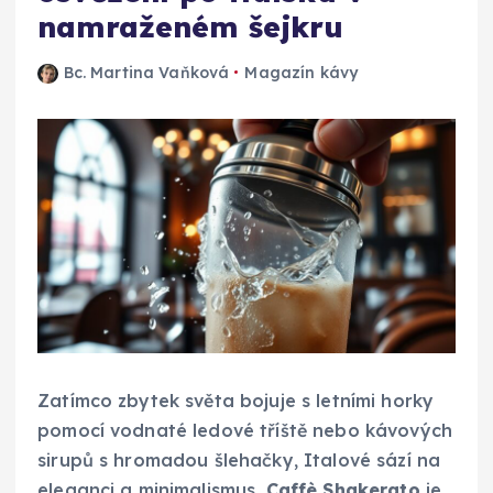
namraženém šejkru
Bc. Martina Vaňková
Magazín kávy
Zatímco zbytek světa bojuje s letními horky
pomocí vodnaté ledové tříště nebo kávových
sirupů s hromadou šlehačky, Italové sází na
eleganci a minimalismus.
Caffè Shakerato
je