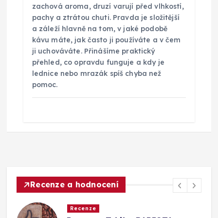
zachová aroma, druzí varují před vlhkostí,
pachy a ztrátou chuti. Pravda je složitější
a záleží hlavně na tom, v jaké podobě
kávu máte, jak často ji používáte a v čem
ji uchováváte. Přinášíme praktický
přehled, co opravdu funguje a kdy je
lednice nebo mrazák spíš chyba než
pomoc.
Recenze a hodnocení
Recenze