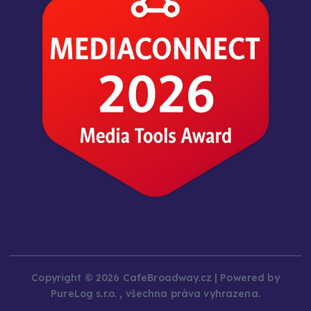
Copyright © 2026 CafeBroadway.cz | Powered by
PureLog s.r.o. , všechna práva vyhrazena.