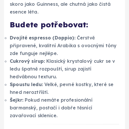
skoro jako Guinness, ale chutná jako čistá
esence léta.
Budete potřebovat:
Dvojité espresso (Doppio):
Čerstvě
připravené, kvalitní Arabika s ovocnými tóny
zde funguje nejlépe.
Cukrový sirup:
Klasický krystalový cukr se v
ledu špatně rozpouští, sirup zajistí
hedvábnou texturu.
Spoustu ledu:
Velké, pevné kostky, které se
hned neroztříští.
Šejkr:
Pokud nemáte profesionální
barmanský, postačí i dobře těsnící
zavařovací sklenice.