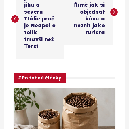
a
jihu a
Římě jak si
v
severu
objednat
Itálie proč
kávu a
i
je Neapol o
neznít jako
tolik
turista
g
tmavší než
Terst
a
c
Podobné články
e
p
r
o