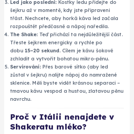
Led jako poslední:
Kostky ledu přidejte do
šejkru až v momentě, kdy jste připraveni
třást. Nechcete, aby horká káva led začala
rozpouštět předčasně a nápoj naředila.
The Shake:
Teď přichází ta nejdůležitější část.
Třeste šejkrem energicky a rychle po
dobu
15–20 sekund
. Cílem je kávu šokově
zchladit a vytvořit bohatou mikro-pěnu.
Servírování:
Přes barové sítko (aby led
zůstal v šejkru) nalijte nápoj do namražené
sklenice. Měli byste vidět krásnou separaci –
tmavou kávu vespod a hustou, zlatavou pěnu
navrchu.
Proč v Itálii nenajdete v
Shakeratu mléko?