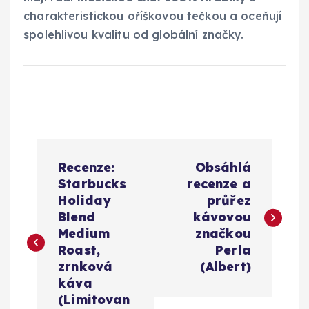
charakteristickou oříškovou tečkou a oceňují
spolehlivou kvalitu od globální značky.
N
Recenze:
Obsáhlá
a
Starbucks
recenze a
Holiday
průřez
v
Blend
kávovou
Medium
značkou
i
Roast,
Perla
zrnková
(Albert)
g
káva
(Limitovan