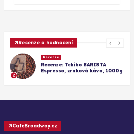
Recenze a hodnocení
Recenze
Srovnání a recenze: Tchibo
00g
Barista Caffè Crema vs.
Konkurence (Fairtrade Crema)
3
CafeBroadway.cz