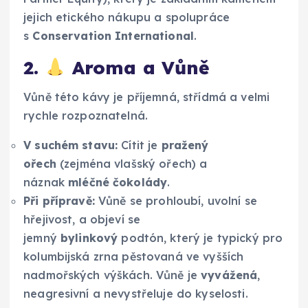
jejich etického nákupu a spolupráce
s
Conservation International
.
2.
Aroma a Vůně
Vůně této kávy je příjemná, střídmá a velmi
rychle rozpoznatelná.
V suchém stavu:
Cítit je
pražený
ořech
(zejména vlašský ořech) a
náznak
mléčné čokolády
.
Při přípravě:
Vůně se prohloubí, uvolní se
hřejivost, a objeví se
jemný
bylinkový
podtón, který je typický pro
kolumbijská zrna pěstovaná ve vyšších
nadmořských výškách. Vůně je
vyvážená
,
neagresivní a nevystřeluje do kyselosti.