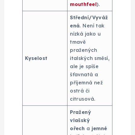
mouthfeel
).
Střední/Vyváž
ená
. Není tak
nízká jako u
tmavě
pražených
Kyselost
italských směsí,
ale je spíše
šťavnatá a
příjemná než
ostrá či
citrusová.
Pražený
vlašský
ořech
a
jemné