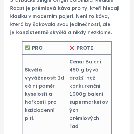
Starbucks Single Origin Colombia Medium
Roast je
prémiová káva
pro ty, kteří hledají
klasiku v moderním pojetí. Není to káva,
která by šokovala svou jedinečností, ale
je
konzistentně skvělá
a nikdy nezklame.
PRO
PROTI
Cena:
Balení
Skvělá
450 g bývá
vyváženost:
Id
dražší než
eální poměr
konkurenční
kyselosti a
1000g balení
hořkosti pro
supermarketov
každodenní
ých
pití.
prémiových
řad.