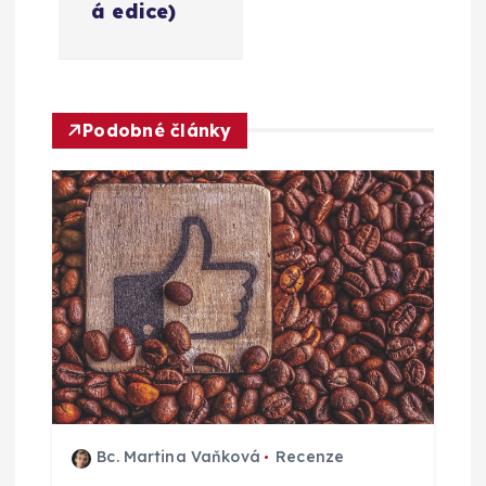
a
á edice)
c
e
Podobné články
p
r
o
p
ř
í
Bc. Martina Vaňková
Recenze