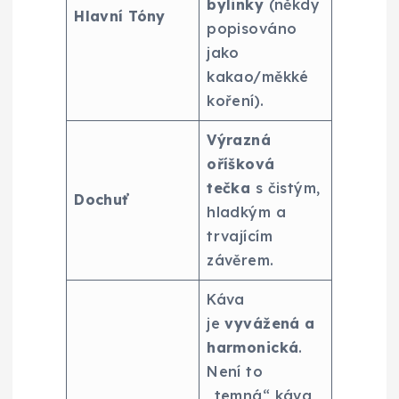
bylinky
(někdy
Hlavní Tóny
popisováno
jako
kakao/měkké
koření).
Výrazná
oříšková
tečka
s čistým,
Dochuť
hladkým a
trvajícím
závěrem.
Káva
je
vyvážená a
harmonická
.
Není to
„temná“ káva,