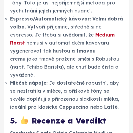
tóny. Toto je asi nejpříjemnější metoda pro
vychutnání jejích jemných nuancí.
Espresso/Automatický kávovar:
Velmi dobrá
volba.
Vytvoří příjemné, středně silné
espresso. Je třeba si uvědomit, že
Medium
Roast
nemusí v automatickém kávovaru
vygenerovat tak
hustou a tmavou
cremu
jako tmavě pražené směsi s Robustou
(např. Tchibo Barista), ale chuť bude čistá a
vyvážená.
Mléčné nápoje:
Je dostatečně robustní, aby
se neztratila v mléce, a oříškové tóny se
skvěle doplňují s přirozenou sladkostí mléka,
ideální pro klasické
Cappuccino
nebo
Latté
.
5.
Recenze a Verdikt