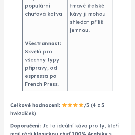
populární
tmavé italské
chuťová kotva.
kávy ji mohou
shledat příliš
jemnou.
Všestrannost:
Skvělá pro
všechny typy
přípravy, od
espressa po
French Press.
Celkové hodnocení:
/5 (4 z 5
hvězdiček)
Doporučení:
Je to ideální káva pro ty, kteří
mají rádi
klasickou chuť 100% Arabiky
s