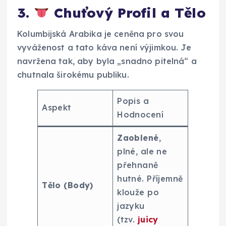
3.
Chuťový Profil a Tělo
Kolumbijská Arabika je ceněna pro svou
vyváženost a tato káva není výjimkou. Je
navržena tak, aby byla „snadno pitelná“ a
chutnala širokému publiku.
Popis a
Aspekt
Hodnocení
Zaoblené
,
plné, ale ne
přehnaně
hutné. Příjemně
Tělo (Body)
klouže po
jazyku
(tzv.
juicy