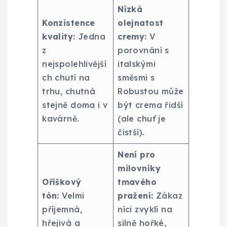
Nízká
Konzistence
olejnatost
kvality:
Jedna
cremy:
V
z
porovnání s
nejspolehlivější
italskými
ch chutí na
směsmi s
trhu, chutná
Robustou může
stejně doma i v
být crema řidší
kavárně.
(ale chuť je
čistší).
Není pro
milovníky
Oříškový
tmavého
tón:
Velmi
pražení:
Zákaz
příjemná,
níci zvyklí na
hřejivá a
silně hořké,