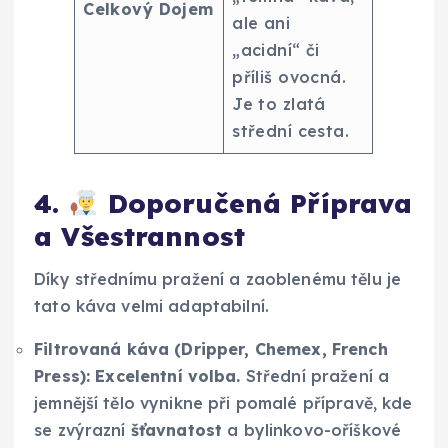
Celkový Dojem
ale ani
„acidní“ či
příliš ovocná.
Je to zlatá
střední cesta.
4.
Doporučená Příprava
a Všestrannost
Díky střednímu pražení a zaoblenému tělu je
tato káva velmi adaptabilní.
Filtrovaná káva (Dripper, Chemex, French
Press):
Excelentní volba.
Střední pražení a
jemnější tělo vynikne při pomalé přípravě, kde
se zvýrazní
šťavnatost
a bylinkovo-oříškové