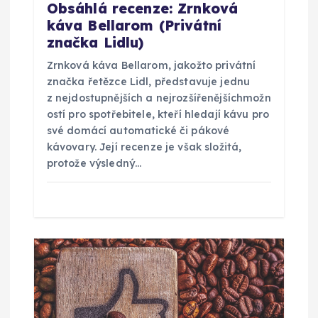
s
Obsáhlá recenze: Zrnková
káva Bellarom (Privátní
p
značka Lidlu)
Zrnková káva Bellarom, jakožto privátní
ě
značka řetězce Lidl, představuje jednu
z nejdostupnějších a nejrozšířenějšíchmožn
v
ostí pro spotřebitele, kteří hledají kávu pro
své domácí automatické či pákové
e
kávovary. Její recenze je však složitá,
protože výsledný…
k