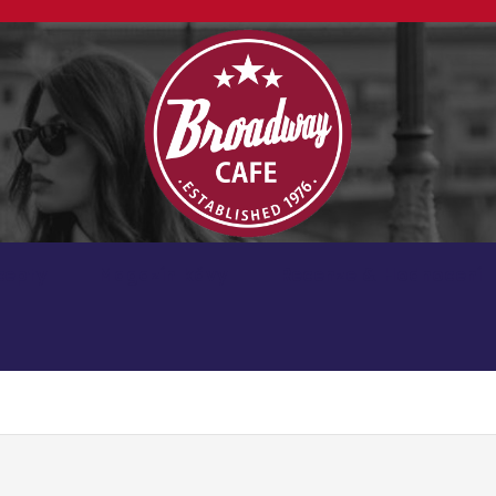
Kávové recepty, lifestyle a trendy inspirace
cepty
Magazín kávy
Recenze & Hodnocení