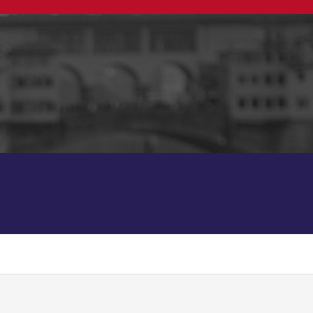
Dezerty recepty
Bistro