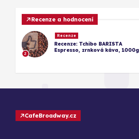
Recenze a hodnocení
Recenze
 káva
Recenze: Tchibo BARISTA
idlu)
Espresso, zrnková káva, 1000
2
CafeBroadway.cz