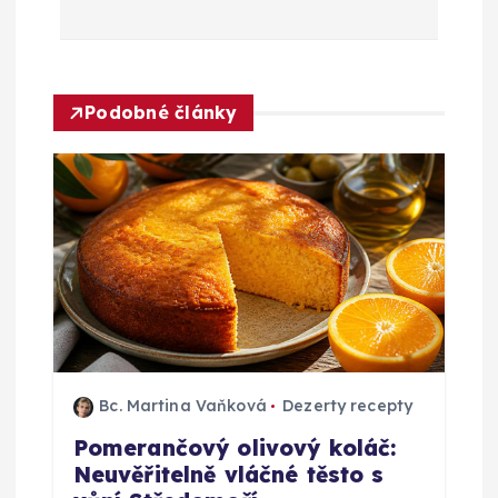
a
c
Podobné články
e
p
r
o
p
ř
Bc. Martina Vaňková
Dezerty recepty
Pomerančový olivový koláč:
í
Neuvěřitelně vláčné těsto s