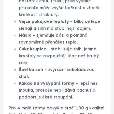
dostatek chuti i tuku; příliš vysoké
procento může zvýšit hořkost a zhoršit
křehkost struktury.
Vejce pokojové teploty
– bílky se lépe
šlehají a sníh má stabilnější objem.
Máslo
– zjemňuje bázi a pomáhá
rovnoměrně přenášet teplo.
Cukr krupice
– stabilizuje sníh; jemné
krystaly se rozpouštějí lépe než hrubý
cukr.
Špetka soli
– zvýrazní čokoládovou
chuť.
Kakao na vysypání formy
– lepší než
mouka, protože nepřidává pachuť a
podporuje čisté stoupání.
Pro 4 malé formy obvykle stačí 100 g kvalitní