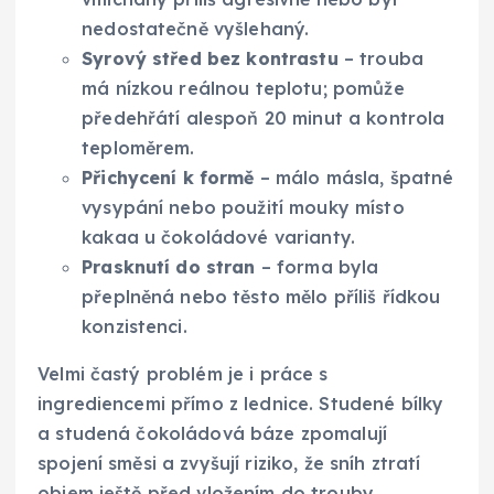
nedostatečně vyšlehaný.
Syrový střed bez kontrastu
– trouba
má nízkou reálnou teplotu; pomůže
předehřátí alespoň 20 minut a kontrola
teploměrem.
Přichycení k formě
– málo másla, špatné
vysypání nebo použití mouky místo
kakaa u čokoládové varianty.
Prasknutí do stran
– forma byla
přeplněná nebo těsto mělo příliš řídkou
konzistenci.
Velmi častý problém je i práce s
ingrediencemi přímo z lednice. Studené bílky
a studená čokoládová báze zpomalují
spojení směsi a zvyšují riziko, že sníh ztratí
objem ještě před vložením do trouby.