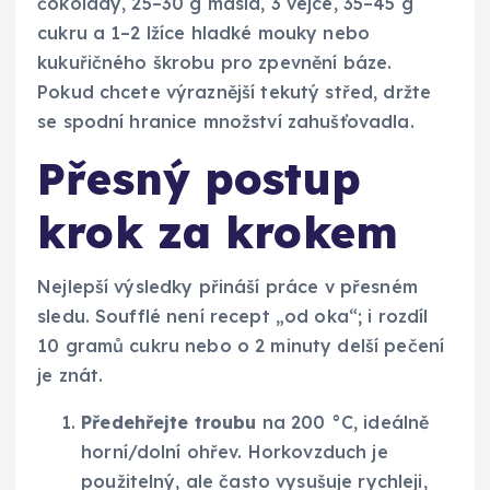
čokolády, 25–30 g másla, 3 vejce, 35–45 g
cukru a 1–2 lžíce hladké mouky nebo
kukuřičného škrobu pro zpevnění báze.
Pokud chcete výraznější tekutý střed, držte
se spodní hranice množství zahušťovadla.
Přesný postup
krok za krokem
Nejlepší výsledky přináší práce v přesném
sledu. Soufflé není recept „od oka“; i rozdíl
10 gramů cukru nebo o 2 minuty delší pečení
je znát.
Předehřejte troubu
na 200 °C, ideálně
horní/dolní ohřev. Horkovzduch je
použitelný, ale často vysušuje rychleji,