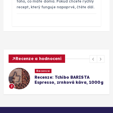
toho, co máte doma. Pokud chcete rychlý
recept, který funguje napoprvé, čtěte dál.
Recenze a hodnocení
Recenze
Srovnání a recenze: Tchibo
g
Barista Caffè Crema vs.
Konkurence (Fairtrade Crema)
3