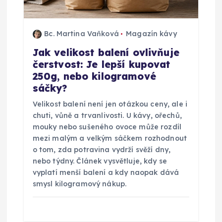
ř
Bc. Martina Vaňková
Magazín kávy
í
Jak velikost balení ovlivňuje
čerstvost: Je lepší kupovat
s
250g, nebo kilogramové
sáčky?
p
Velikost balení není jen otázkou ceny, ale i
ě
chuti, vůně a trvanlivosti. U kávy, ořechů,
mouky nebo sušeného ovoce může rozdíl
v
mezi malým a velkým sáčkem rozhodnout
o tom, zda potravina vydrží svěží dny,
nebo týdny. Článek vysvětluje, kdy se
e
vyplatí menší balení a kdy naopak dává
smysl kilogramový nákup.
k