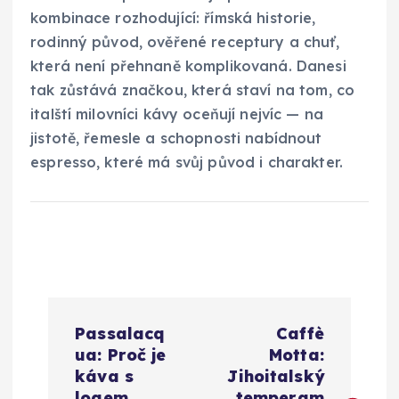
kombinace rozhodující: římská historie,
rodinný původ, ověřené receptury a chuť,
která není přehnaně komplikovaná. Danesi
tak zůstává značkou, která staví na tom, co
italští milovníci kávy oceňují nejvíc — na
jistotě, řemesle a schopnosti nabídnout
espresso, které má svůj původ i charakter.
N
Passalacq
Caffè
a
ua: Proč je
Motta:
káva s
Jihoitalský
logem
temperam