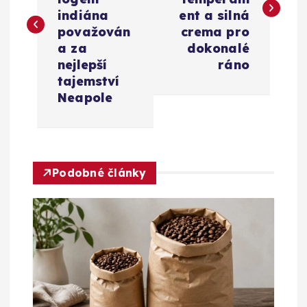
v
indiána
ent a silná
i
považován
crema pro
a za
dokonalé
g
nejlepší
ráno
tajemství
a
Neapole
c
e
Podobné články
p
r
o
p