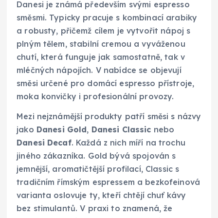
Danesi je známá především svými espresso
směsmi. Typicky pracuje s kombinací arabiky
a robusty, přičemž cílem je vytvořit nápoj s
plným tělem, stabilní cremou a vyváženou
chutí, která funguje jak samostatně, tak v
mléčných nápojích. V nabídce se objevují
směsi určené pro domácí espresso přístroje,
moka konvičky i profesionální provozy.
Mezi nejznámější produkty patří směsi s názvy
jako
Danesi Gold
,
Danesi Classic
nebo
Danesi Decaf
. Každá z nich míří na trochu
jiného zákazníka. Gold bývá spojován s
jemnější, aromatičtější profilací, Classic s
tradičním římským espressem a bezkofeinová
varianta oslovuje ty, kteří chtějí chuť kávy
bez stimulantů. V praxi to znamená, že