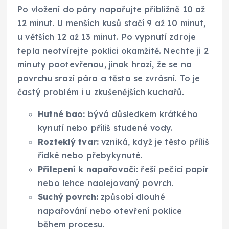
Po vložení do páry napařujte přibližně 10 až
12 minut. U menších kusů stačí 9 až 10 minut,
u větších 12 až 13 minut. Po vypnutí zdroje
tepla neotvírejte poklici okamžitě. Nechte ji 2
minuty pootevřenou, jinak hrozí, že se na
povrchu srazí pára a těsto se zvrásní. To je
častý problém i u zkušenějších kuchařů.
Hutné bao:
bývá důsledkem krátkého
kynutí nebo příliš studené vody.
Rozteklý tvar:
vzniká, když je těsto příliš
řídké nebo přebykynuté.
Přilepení k napařovači:
řeší pečicí papír
nebo lehce naolejovaný povrch.
Suchý povrch:
způsobí dlouhé
napařování nebo otevření poklice
během procesu.