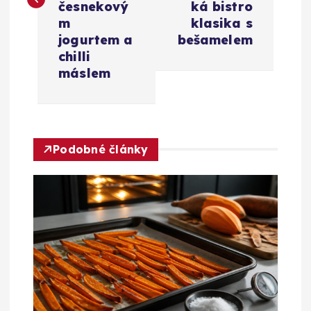
i
česnekový
ká bistro
m
klasika s
g
jogurtem a
bešamelem
chilli
a
máslem
c
e
Podobné články
p
r
o
p