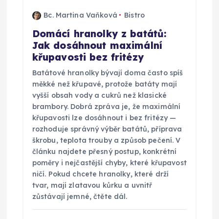
ř
Bc. Martina Vaňková
Bistro
í
Domácí hranolky z batátů:
Jak dosáhnout maximální
s
křupavosti bez fritézy
p
Batátové hranolky bývají doma často spíš
měkké než křupavé, protože batáty mají
ě
vyšší obsah vody a cukrů než klasické
brambory. Dobrá zpráva je, že maximální
křupavosti lze dosáhnout i bez fritézy —
v
rozhoduje správný výběr batátů, příprava
škrobu, teplota trouby a způsob pečení. V
e
článku najdete přesný postup, konkrétní
poměry i nejčastější chyby, které křupavost
k
ničí. Pokud chcete hranolky, které drží
tvar, mají zlatavou kůrku a uvnitř
zůstávají jemné, čtěte dál.