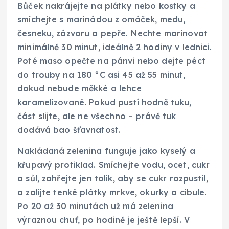
Bůček nakrájejte na plátky nebo kostky a
smíchejte s marinádou z omáček, medu,
česneku, zázvoru a pepře. Nechte marinovat
minimálně 30 minut, ideálně 2 hodiny v lednici.
Poté maso opečte na pánvi nebo dejte péct
do trouby na 180 °C asi 45 až 55 minut,
dokud nebude měkké a lehce
karamelizované. Pokud pustí hodně tuku,
část slijte, ale ne všechno – právě tuk
dodává bao šťavnatost.
Nakládaná zelenina funguje jako kyselý a
křupavý protiklad. Smíchejte vodu, ocet, cukr
a sůl, zahřejte jen tolik, aby se cukr rozpustil,
a zalijte tenké plátky mrkve, okurky a cibule.
Po 20 až 30 minutách už má zelenina
výraznou chuť, po hodině je ještě lepší. V