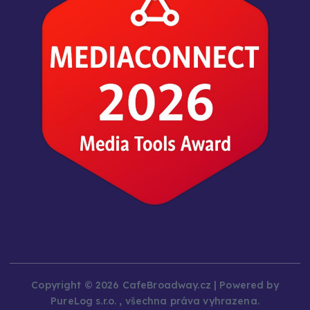
Copyright © 2026 CafeBroadway.cz | Powered by
PureLog s.r.o. , všechna práva vyhrazena.