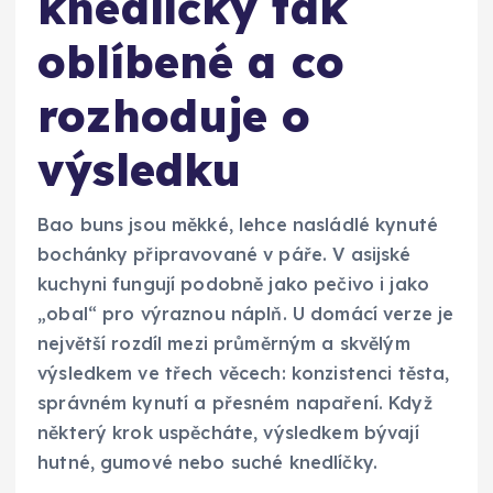
knedlíčky tak
oblíbené a co
rozhoduje o
výsledku
Bao buns jsou měkké, lehce nasládlé kynuté
bochánky připravované v páře. V asijské
kuchyni fungují podobně jako pečivo i jako
„obal“ pro výraznou náplň. U domácí verze je
největší rozdíl mezi průměrným a skvělým
výsledkem ve třech věcech: konzistenci těsta,
správném kynutí a přesném napaření. Když
některý krok uspěcháte, výsledkem bývají
hutné, gumové nebo suché knedlíčky.