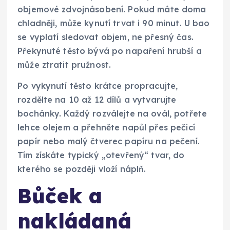
objemové zdvojnásobení. Pokud máte doma
chladněji, může kynutí trvat i 90 minut. U bao
se vyplatí sledovat objem, ne přesný čas.
Překynuté těsto bývá po napaření hrubší a
může ztratit pružnost.
Po vykynutí těsto krátce propracujte,
rozdělte na 10 až 12 dílů a vytvarujte
bochánky. Každý rozválejte na ovál, potřete
lehce olejem a přehněte napůl přes pečicí
papír nebo malý čtverec papíru na pečení.
Tím získáte typický „otevřený“ tvar, do
kterého se později vloží náplň.
Bůček a
nakládaná