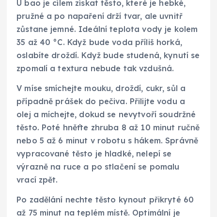
U bao je cílem získat těsto, které je hebké,
pružné a po napaření drží tvar, ale uvnitř
zůstane jemné. Ideální teplota vody je kolem
35 až 40 °C. Když bude voda příliš horká,
oslabíte droždí. Když bude studená, kynutí se
zpomalí a textura nebude tak vzdušná.
V míse smíchejte mouku, droždí, cukr, sůl a
případně prášek do pečiva. Přilijte vodu a
olej a míchejte, dokud se nevytvoří soudržné
těsto. Poté hněťte zhruba 8 až 10 minut ručně
nebo 5 až 6 minut v robotu s hákem. Správně
vypracované těsto je hladké, nelepí se
výrazně na ruce a po stlačení se pomalu
vrací zpět.
Po zadělání nechte těsto kynout přikryté 60
až 75 minut na teplém místě. Optimální je