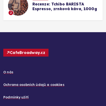
Srovnání a recenze: Tchibo
g
Barista Caffè Crema vs.
Konkurence (Fairtrade Crema)
3
CafeBroadway.cz
O nás
Ochrana osobních údajů a cookiies
Podmínky užití