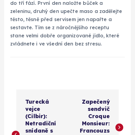
do tří fází. První den naložte bůček a
zeleninu, druhý den upečte maso a zadělejte
těsto, těsně před servisem jen napařte a
sestavte. Tím se z náročnějšího receptu
stane velmi dobře organizované jídlo, které
zvládnete i ve všední den bez stresu.
N
Turecká
Zapečený
a
vejce
sendvič
(Cilbir):
Croque
v
Netradiční
Monsieur:
snídaně s
Francouzs