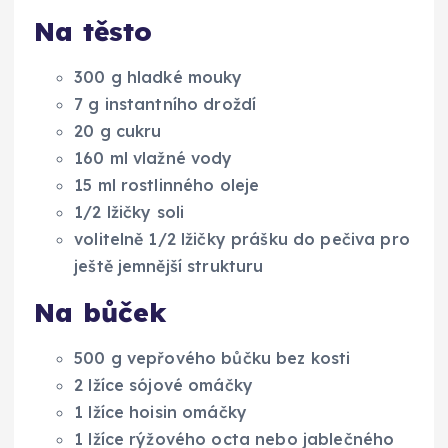
Na těsto
300 g hladké mouky
7 g instantního droždí
20 g cukru
160 ml vlažné vody
15 ml rostlinného oleje
1/2 lžičky soli
volitelně 1/2 lžičky prášku do pečiva pro
ještě jemnější strukturu
Na bůček
500 g vepřového bůčku bez kosti
2 lžíce sójové omáčky
1 lžíce hoisin omáčky
1 lžíce rýžového octa nebo jablečného