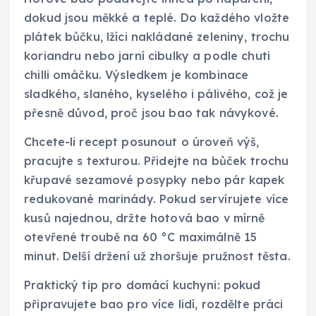
dokud jsou měkké a teplé. Do každého vložte
plátek bůčku, lžíci nakládané zeleniny, trochu
koriandru nebo jarní cibulky a podle chuti
chilli omáčku. Výsledkem je kombinace
sladkého, slaného, kyselého i pálivého, což je
přesně důvod, proč jsou bao tak návykové.
Chcete-li recept posunout o úroveň výš,
pracujte s texturou. Přidejte na bůček trochu
křupavé sezamové posypky nebo pár kapek
redukované marinády. Pokud servírujete více
kusů najednou, držte hotová bao v mírně
otevřené troubě na 60 °C maximálně 15
minut. Delší držení už zhoršuje pružnost těsta.
Praktický tip pro domácí kuchyni: pokud
připravujete bao pro více lidí, rozdělte práci