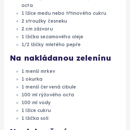
octa
1 lžíce medu nebo třtinového cukru
2 stroužky česneku
2 cm zázvoru
1 lžička sezamového oleje
1/2 lžičky mletého pepře
Na nakládanou zeleninu
1 menší mrkev
1 okurka
1 menší červená cibule
100 ml rýžového octa
100 ml vody
1 lžíce cukru
1 lžička soli