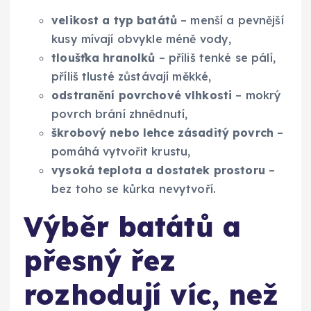
velikost a typ batátů
– menší a pevnější
kusy mívají obvykle méně vody,
tloušťka hranolků
– příliš tenké se pálí,
příliš tlusté zůstávají měkké,
odstranění povrchové vlhkosti
– mokrý
povrch brání zhnědnutí,
škrobový nebo lehce zásaditý povrch
–
pomáhá vytvořit krustu,
vysoká teplota a dostatek prostoru
–
bez toho se kůrka nevytvoří.
Výběr batátů a
přesný řez
rozhodují víc, než