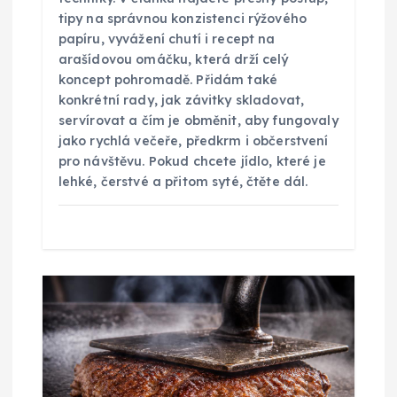
tipy na správnou konzistenci rýžového
v
papíru, vyvážení chutí i recept na
arašídovou omáčku, která drží celý
e
koncept pohromadě. Přidám také
konkrétní rady, jak závitky skladovat,
k
servírovat a čím je obměnit, aby fungovaly
jako rychlá večeře, předkrm i občerstvení
pro návštěvu. Pokud chcete jídlo, které je
lehké, čerstvé a přitom syté, čtěte dál.