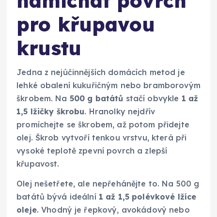
namíchat povrch
pro křupavou
krustu
Jedna z nejúčinnějších domácích metod je
lehké obalení kukuřičným nebo bramborovým
škrobem. Na
500 g batátů
stačí obvykle
1 až
1,5 lžičky škrobu
. Hranolky nejdřív
promíchejte se škrobem, až potom přidejte
olej. Škrob vytvoří tenkou vrstvu, která při
vysoké teplotě zpevní povrch a zlepší
křupavost.
Olej nešetřete, ale nepřehánějte to. Na 500 g
batátů bývá ideální
1 až 1,5 polévkové lžíce
oleje
. Vhodný je řepkový, avokádový nebo