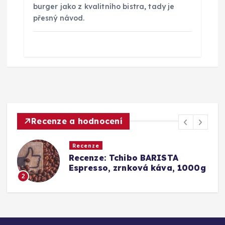
burger jako z kvalitního bistra, tady je
přesný návod.
Recenze a hodnocení
Recenze
Srovnání a recenze: Tchibo
g
Barista Caffè Crema vs.
Konkurence (Fairtrade Crema)
3