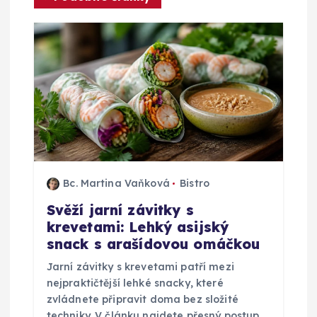
p
r
o
p
ř
Bc. Martina Vaňková
Bistro
í
Svěží jarní závitky s
krevetami: Lehký asijský
s
snack s arašídovou omáčkou
p
Jarní závitky s krevetami patří mezi
nejpraktičtější lehké snacky, které
ě
zvládnete připravit doma bez složité
techniky. V článku najdete přesný postup,