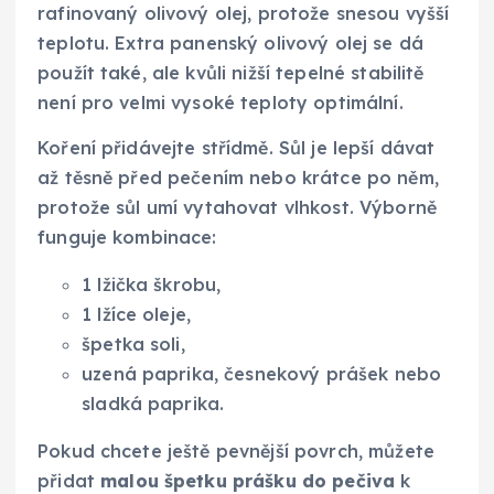
rafinovaný olivový olej, protože snesou vyšší
teplotu. Extra panenský olivový olej se dá
použít také, ale kvůli nižší tepelné stabilitě
není pro velmi vysoké teploty optimální.
Koření přidávejte střídmě. Sůl je lepší dávat
až těsně před pečením nebo krátce po něm,
protože sůl umí vytahovat vlhkost. Výborně
funguje kombinace:
1 lžička škrobu,
1 lžíce oleje,
špetka soli,
uzená paprika, česnekový prášek nebo
sladká paprika.
Pokud chcete ještě pevnější povrch, můžete
přidat
malou špetku prášku do pečiva
k