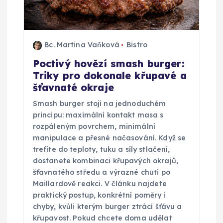
Bc. Martina Vaňková
Bistro
Poctivý hovězí smash burger:
Triky pro dokonale křupavé a
šťavnaté okraje
Smash burger stojí na jednoduchém
principu: maximální kontakt masa s
rozpáleným povrchem, minimální
manipulace a přesné načasování. Když se
trefíte do teploty, tuku a síly stlačení,
dostanete kombinaci křupavých okrajů,
šťavnatého středu a výrazné chuti po
Maillardově reakci. V článku najdete
praktický postup, konkrétní poměry i
chyby, kvůli kterým burger ztrácí šťávu a
křupavost. Pokud chcete doma udělat