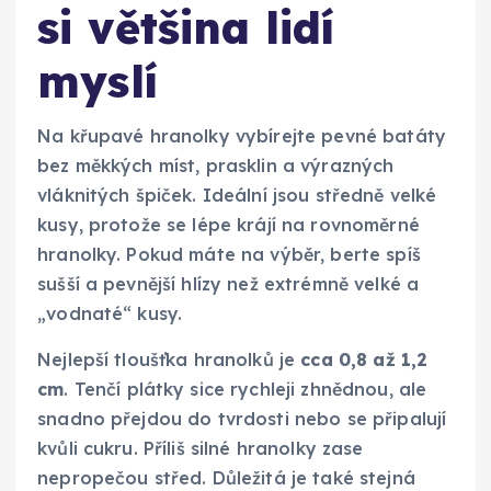
si většina lidí
myslí
Na křupavé hranolky vybírejte pevné batáty
bez měkkých míst, prasklin a výrazných
vláknitých špiček. Ideální jsou středně velké
kusy, protože se lépe krájí na rovnoměrné
hranolky. Pokud máte na výběr, berte spíš
sušší a pevnější hlízy než extrémně velké a
„vodnaté“ kusy.
Nejlepší tloušťka hranolků je
cca 0,8 až 1,2
cm
. Tenčí plátky sice rychleji zhnědnou, ale
snadno přejdou do tvrdosti nebo se připalují
kvůli cukru. Příliš silné hranolky zase
nepropečou střed. Důležitá je také stejná