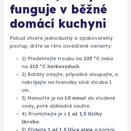
funguje v běžné
domácí kuchyni
Pokud chcete jednoduchý a opakovatelný
postup, držte se této osvědčené varianty:
1) Předehřejte troubu na
225 °C
nebo
na
210 °C horkovzduch
.
2) Batáty omyjte, případně oloupejte, a
nakrájejte na hranolky silné zhruba 1
cm.
3) Namočte je na
10 minut
do studené
vody, poté důkladně osušte.
4) Promíchejte je s
1 až 1,5 lžičky
škrobu
.
5) Přidejte
1 až 1,5 lžíce oleje
a koření.