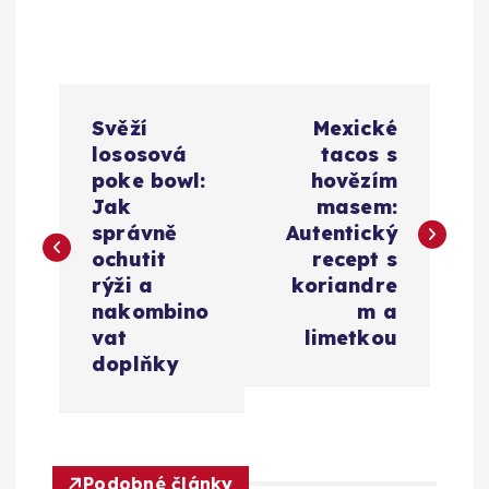
N
Svěží
Mexické
a
lososová
tacos s
poke bowl:
hovězím
v
Jak
masem:
správně
Autentický
i
ochutit
recept s
rýži a
koriandre
g
nakombino
m a
vat
limetkou
a
doplňky
c
e
Podobné články