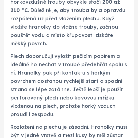
horkovzdušné trouby obvykle stačí
200 až
210 °C
. Důležité je, aby trouba byla opravdu
rozpálená už před vložením plechu. Když
vložíte hranolky do vlažné trouby, začnou
pouštět vodu a místo křupavosti získáte
měkký povrch.
Plech doporučuji vyložit pečicím papírem a
ideálně ho nechat v troubě předehřát spolu s
ní. Hranolky pak při kontaktu s horkým
povrchem dostanou rychlejší start a spodní
strana se lépe zatáhne. Ještě lepší je použít
perforovaný plech nebo kovovou mřížku
vloženou na plech, protože horký vzduch
proudí i zespodu.
Rozložení na plechu je zásadní. Hranolky musí
být v jedné vrstvě a mezi kusy by měl zůstat