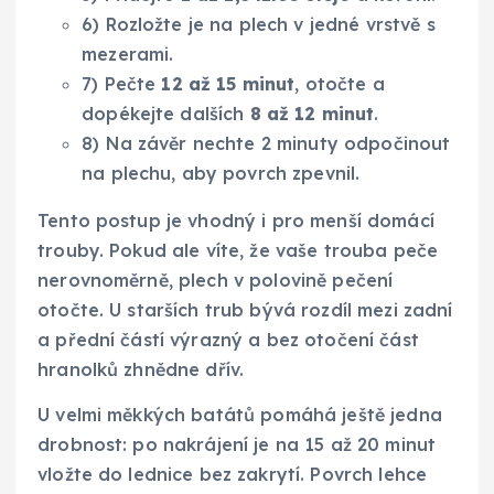
6) Rozložte je na plech v jedné vrstvě s
mezerami.
7) Pečte
12 až 15 minut
, otočte a
dopékejte dalších
8 až 12 minut
.
8) Na závěr nechte 2 minuty odpočinout
na plechu, aby povrch zpevnil.
Tento postup je vhodný i pro menší domácí
trouby. Pokud ale víte, že vaše trouba peče
nerovnoměrně, plech v polovině pečení
otočte. U starších trub bývá rozdíl mezi zadní
a přední částí výrazný a bez otočení část
hranolků zhnědne dřív.
U velmi měkkých batátů pomáhá ještě jedna
drobnost: po nakrájení je na 15 až 20 minut
vložte do lednice bez zakrytí. Povrch lehce