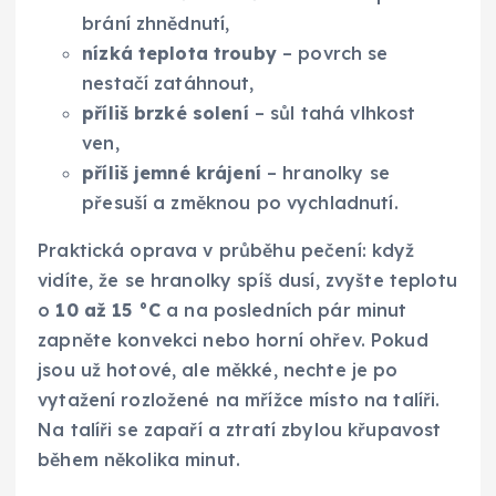
brání zhnědnutí,
nízká teplota trouby
– povrch se
nestačí zatáhnout,
příliš brzké solení
– sůl tahá vlhkost
ven,
příliš jemné krájení
– hranolky se
přesuší a změknou po vychladnutí.
Praktická oprava v průběhu pečení: když
vidíte, že se hranolky spíš dusí, zvyšte teplotu
o
10 až 15 °C
a na posledních pár minut
zapněte konvekci nebo horní ohřev. Pokud
jsou už hotové, ale měkké, nechte je po
vytažení rozložené na mřížce místo na talíři.
Na talíři se zapaří a ztratí zbylou křupavost
během několika minut.