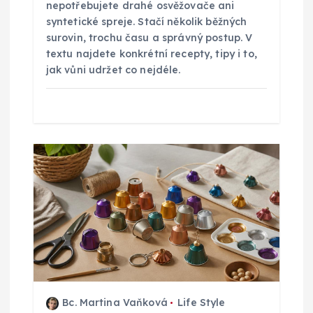
nepotřebujete drahé osvěžovače ani
syntetické spreje. Stačí několik běžných
ě
surovin, trochu času a správný postup. V
textu najdete konkrétní recepty, tipy i to,
v
jak vůni udržet co nejdéle.
e
k
Bc. Martina Vaňková
Life Style