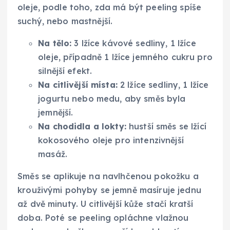
oleje, podle toho, zda má být peeling spíše
suchý, nebo mastnější.
Na tělo:
3 lžíce kávové sedliny, 1 lžíce
oleje, případně 1 lžíce jemného cukru pro
silnější efekt.
Na citlivější místa:
2 lžíce sedliny, 1 lžíce
jogurtu nebo medu, aby směs byla
jemnější.
Na chodidla a lokty:
hustší směs se lžící
kokosového oleje pro intenzivnější
masáž.
Směs se aplikuje na navlhčenou pokožku a
krouživými pohyby se jemně masíruje jednu
až dvě minuty. U citlivější kůže stačí kratší
doba. Poté se peeling opláchne vlažnou