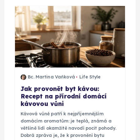
c
e
p
r
o
p
Bc. Martina Vaňková
Life Style
Jak provonět byt kávou:
ř
Recept na přírodní domácí
kávovou vůni
í
Kávová vůně patří k nejpříjemnějším
s
domácím aromatům: je teplá, známá a
většině lidí okamžitě navodí pocit pohody.
p
Dobrá zpráva je, že k provonění bytu