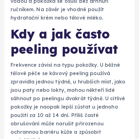
vodou a pokožka se osuší bez drhnutí
ručníkem. Na závěr je vhodné použít
hydratační krém nebo tělové mléko.
Kdy a jak často
peeling používat
Frekvence závisí na typu pokožky. U běžné
tělové péče se kávový peeling používá
zpravidla jednou týdně, u hrubších míst, jako
jsou paty nebo lokty, mohou někteří lidé
sáhnout po peelingu dvakrát týdně. U citlivé
pokožky je naopak lepší zůstat u jednoho
použití za 10 až 14 dní. Příliš časté
obrušování může narušit přirozenou
ochrannou bariéru kůže a způsobit