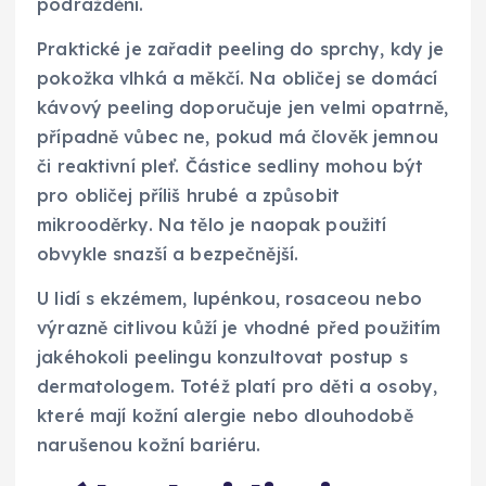
podráždění.
Praktické je zařadit peeling do sprchy, kdy je
pokožka vlhká a měkčí. Na obličej se domácí
kávový peeling doporučuje jen velmi opatrně,
případně vůbec ne, pokud má člověk jemnou
či reaktivní pleť. Částice sedliny mohou být
pro obličej příliš hrubé a způsobit
mikrooděrky. Na tělo je naopak použití
obvykle snazší a bezpečnější.
U lidí s ekzémem, lupénkou, rosaceou nebo
výrazně citlivou kůží je vhodné před použitím
jakéhokoli peelingu konzultovat postup s
dermatologem. Totéž platí pro děti a osoby,
které mají kožní alergie nebo dlouhodobě
narušenou kožní bariéru.