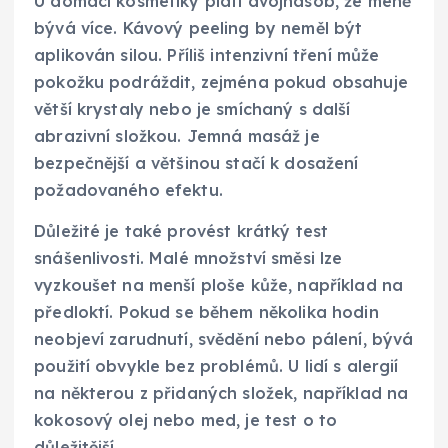
U domácí kosmetiky platí dvojnásob, že méně
bývá více. Kávový peeling by neměl být
aplikován silou. Příliš intenzivní tření může
pokožku podráždit, zejména pokud obsahuje
větší krystaly nebo je smíchaný s další
abrazivní složkou. Jemná masáž je
bezpečnější a většinou stačí k dosažení
požadovaného efektu.
Důležité je také provést krátký test
snášenlivosti. Malé množství směsi lze
vyzkoušet na menší ploše kůže, například na
předloktí. Pokud se během několika hodin
neobjeví zarudnutí, svědění nebo pálení, bývá
použití obvykle bez problémů. U lidí s alergií
na některou z přidaných složek, například na
kokosový olej nebo med, je test o to
důležitější.