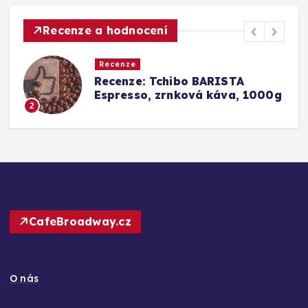
Recenze a hodnocení
Recenze
Srovnání a recenze: Tchibo
0g
Barista Caffè Crema vs.
Konkurence (Fairtrade Crema)
3
CafeBroadway.cz
O nás