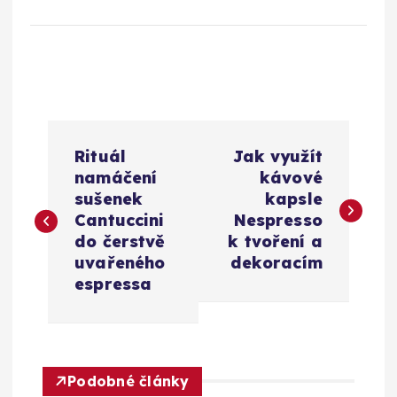
N
Rituál
Jak využít
a
namáčení
kávové
sušenek
kapsle
v
Cantuccini
Nespresso
do čerstvě
k tvoření a
i
uvařeného
dekoracím
espressa
g
a
Podobné články