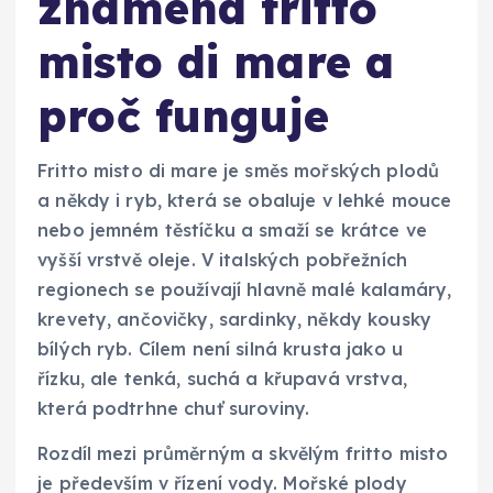
znamená fritto
misto di mare a
proč funguje
Fritto misto di mare je směs mořských plodů
a někdy i ryb, která se obaluje v lehké mouce
nebo jemném těstíčku a smaží se krátce ve
vyšší vrstvě oleje. V italských pobřežních
regionech se používají hlavně malé kalamáry,
krevety, ančovičky, sardinky, někdy kousky
bílých ryb. Cílem není silná krusta jako u
řízku, ale tenká, suchá a křupavá vrstva,
která podtrhne chuť suroviny.
Rozdíl mezi průměrným a skvělým fritto misto
je především v řízení vody. Mořské plody