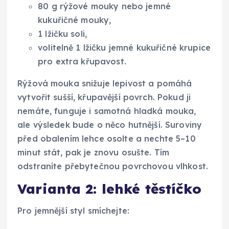
80 g rýžové mouky nebo jemné
kukuřičné mouky,
1 lžičku soli,
volitelně 1 lžičku jemné kukuřičné krupice
pro extra křupavost.
Rýžová mouka snižuje lepivost a pomáhá
vytvořit sušší, křupavější povrch. Pokud ji
nemáte, funguje i samotná hladká mouka,
ale výsledek bude o něco hutnější. Suroviny
před obalením lehce osolte a nechte 5–10
minut stát, pak je znovu osušte. Tím
odstraníte přebytečnou povrchovou vlhkost.
Varianta 2: lehké těstíčko
Pro jemnější styl smíchejte: