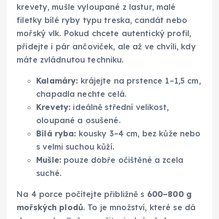
krevety, mušle vyloupané z lastur, malé
filetky bílé ryby typu treska, candát nebo
mořský vlk. Pokud chcete autentický profil,
přidejte i pár ančoviček, ale až ve chvíli, kdy
máte zvládnutou techniku.
Kalamáry:
krájejte na prstence 1–1,5 cm,
chapadla nechte celá.
Krevety:
ideálně střední velikost,
oloupané a osušené.
Bílá ryba:
kousky 3–4 cm, bez kůže nebo
s velmi suchou kůží.
Mušle:
pouze dobře očištěné a zcela
suché.
Na 4 porce počítejte přibližně s
600–800 g
mořských plodů
. To je množství, které se dá