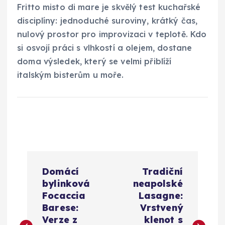
Fritto misto di mare je skvělý test kuchařské
disciplíny: jednoduché suroviny, krátký čas,
nulový prostor pro improvizaci v teplotě. Kdo
si osvojí práci s vlhkostí a olejem, dostane
doma výsledek, který se velmi přiblíží
italským bisterům u moře.
N
Domácí
Tradiční
a
bylinková
neapolské
Focaccia
Lasagne:
v
Barese:
Vrstvený
Verze z
klenot s