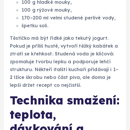
100 g hladké mouky,
100 g rýžové mouky,
170–200 ml velmi studené perlivé vody,
špetku soli.
Těstíčko má být řídké jako tekutý jogurt.
Pokud je příliš husté, vytvoří těžký kabátek a
ztratí se křehkost. Studená voda je klíčová:
zpomaluje tvorbu lepku a podporuje lehčí
strukturu. Někteří italští kuchaři přidávají i 1–
2 lžíce škrobu nebo část piva, ale doma je
lepší držet recept co nejčistší.
Technika smažení:
teplota,
dávkování a