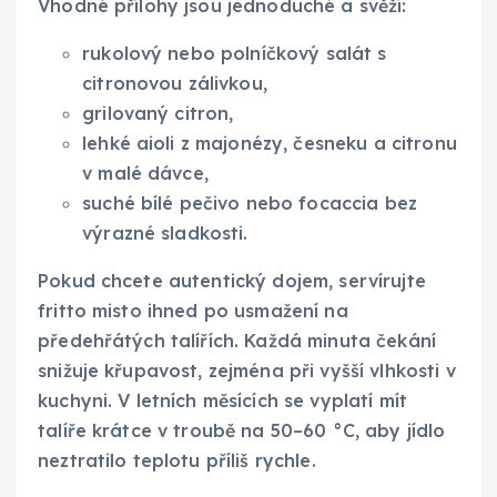
Vhodné přílohy jsou jednoduché a svěží:
rukolový nebo polníčkový salát s
citronovou zálivkou,
grilovaný citron,
lehké aioli z majonézy, česneku a citronu
v malé dávce,
suché bílé pečivo nebo focaccia bez
výrazné sladkosti.
Pokud chcete autentický dojem, servírujte
fritto misto ihned po usmažení na
předehřátých talířích. Každá minuta čekání
snižuje křupavost, zejména při vyšší vlhkosti v
kuchyni. V letních měsících se vyplatí mít
talíře krátce v troubě na 50–60 °C, aby jídlo
neztratilo teplotu příliš rychle.