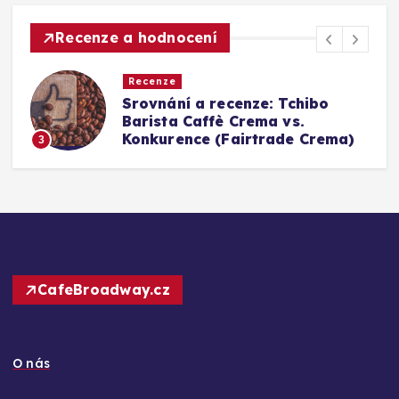
Recenze a hodnocení
Recenze
Srovnání a recenze: Tchibo
g
Barista Caffè Crema vs.
Konkurence (Fairtrade Crema)
3
CafeBroadway.cz
O nás