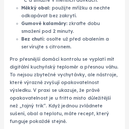
°C a smažte v menších dávkách.
Měkký obal:
použijte mřížku a nechte
odkapávat bez zakrytí.
Gumové kalamáry:
zkraťte dobu
smažení pod 2 minuty.
Bez chuti:
osolte už před obalením a
servírujte s citronem.
Pro přesnější domácí kontrolu se vyplatí mít
digitální kuchyňský teploměr a přesnou váhu.
To nejsou zbytečné vychytávky, ale nástroje,
které výrazně zvyšují opakovatelnost
výsledku. V praxi se ukazuje, že právě
opakovatelnost je u fritto misto důležitější
než „tajný trik“. Když jednou zvládnete
sušení, obal a teplotu, máte recept, který
funguje pokaždé stejně.