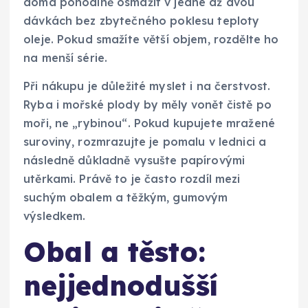
doma pohodlně osmažit v jedné až dvou
dávkách bez zbytečného poklesu teploty
oleje. Pokud smažíte větší objem, rozdělte ho
na menší série.
Při nákupu je důležité myslet i na čerstvost.
Ryba i mořské plody by měly vonět čistě po
moři, ne „rybinou“. Pokud kupujete mražené
suroviny, rozmrazujte je pomalu v lednici a
následně důkladně vysušte papírovými
utěrkami. Právě to je často rozdíl mezi
suchým obalem a těžkým, gumovým
výsledkem.
Obal a těsto:
nejjednodušší