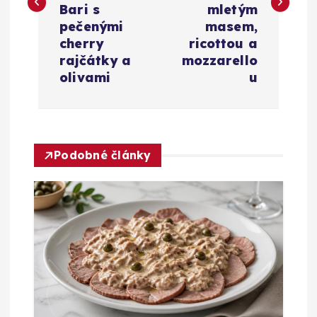
i
Bari s
mletým
pečenými
masem,
g
cherry
ricottou a
rajčátky a
mozzarello
a
olivami
u
c
e
Podobné články
p
r
o
p