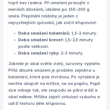
topit bez reakce. Při smažení pracujte v
menších dávkách, ideálně po 150–200 g
směsi. Přeplnění nádoby je jeden z
nejrychlejších způsobů, jak zničit křupavost.
Doba smažení kalamárů:
1,5–2 minuty.
Doba smažení krevet:
1,5–2,5 minuty
podle velikosti.
Doba smažení ryby:
2–3 minuty.
Jakmile je obal světle zlatý, suroviny vyjměte.
Příliš dlouhé smažení je problém zejména u
kalamárů, které pak ztvrdnou. Po vytažení je
nechte okapat na mřížce, ne na papíru. Papír
sice odsaje tuk, ale zespodu se pára sráží a
obal měkne. Mřížka zajistí cirkulaci vzduchu a
udrží texturu déle křupavou.