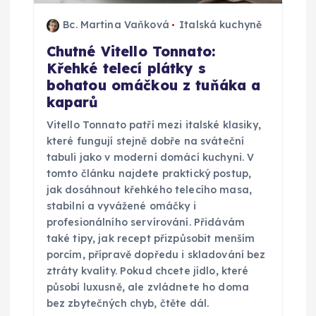
ř
Bc. Martina Vaňková
Italská kuchyně
í
Chutné Vitello Tonnato:
Křehké telecí plátky s
s
bohatou omáčkou z tuňáka a
kaparů
p
Vitello Tonnato patří mezi italské klasiky,
ě
které fungují stejně dobře na sváteční
tabuli jako v moderní domácí kuchyni. V
v
tomto článku najdete praktický postup,
jak dosáhnout křehkého telecího masa,
stabilní a vyvážené omáčky i
e
profesionálního servírování. Přidávám
také tipy, jak recept přizpůsobit menším
k
porcím, přípravě dopředu i skladování bez
ztráty kvality. Pokud chcete jídlo, které
působí luxusně, ale zvládnete ho doma
bez zbytečných chyb, čtěte dál.