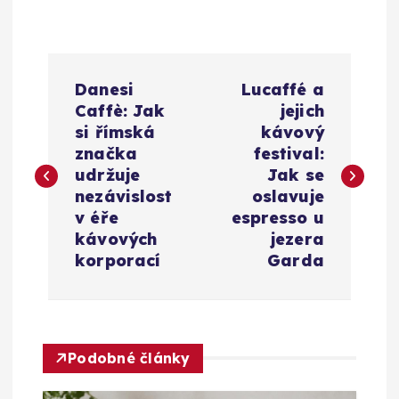
N
Danesi
Lucaffé a
a
Caffè: Jak
jejich
si římská
kávový
v
značka
festival:
udržuje
Jak se
i
nezávislost
oslavuje
v éře
espresso u
g
kávových
jezera
korporací
Garda
a
c
Podobné články
e