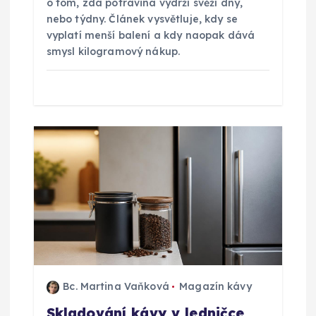
o tom, zda potravina vydrží svěží dny,
v
nebo týdny. Článek vysvětluje, kdy se
vyplatí menší balení a kdy naopak dává
e
smysl kilogramový nákup.
k
Bc. Martina Vaňková
Magazín kávy
Skladování kávy v ledničce