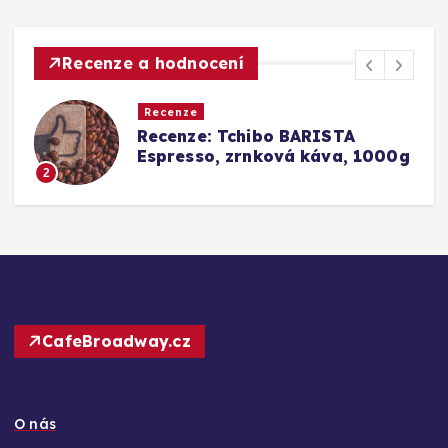
Recenze a hodnocení
Recenze
Srovnání a recenze: Tchibo
g
Barista Caffè Crema vs.
Konkurence (Fairtrade Crema)
3
CafeBroadway.cz
O nás