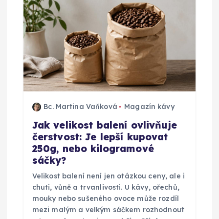
p
r
o
p
ř
Bc. Martina Vaňková
Magazín kávy
Jak velikost balení ovlivňuje
í
čerstvost: Je lepší kupovat
250g, nebo kilogramové
s
sáčky?
p
Velikost balení není jen otázkou ceny, ale i
chuti, vůně a trvanlivosti. U kávy, ořechů,
ě
mouky nebo sušeného ovoce může rozdíl
mezi malým a velkým sáčkem rozhodnout