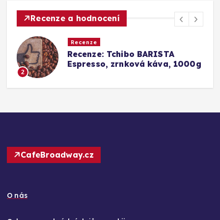
Recenze a hodnocení
Recenze
Srovnání a recenze: Tchibo
g
Barista Caffè Crema vs.
Konkurence (Fairtrade Crema)
3
CafeBroadway.cz
O nás