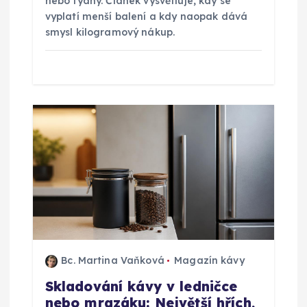
nebo týdny. Článek vysvětluje, kdy se
e
vyplatí menší balení a kdy naopak dává
smysl kilogramový nákup.
k
Bc. Martina Vaňková
Magazín kávy
Skladování kávy v ledničce
nebo mrazáku: Největší hřích,