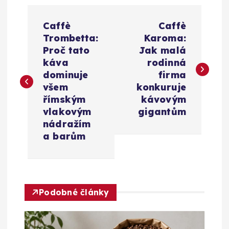
N
Caffè
Caffè
a
Trombetta:
Karoma:
Proč tato
Jak malá
v
káva
rodinná
dominuje
firma
i
všem
konkuruje
římským
kávovým
g
vlakovým
gigantům
nádražím
a
a barům
c
e
Podobné články
p