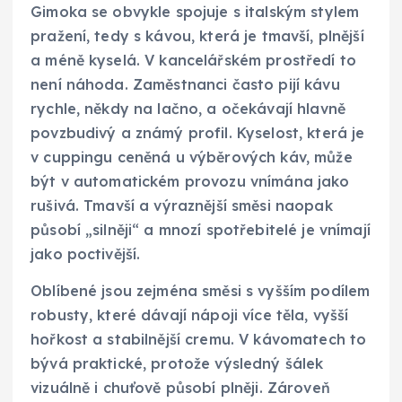
Gimoka se obvykle spojuje s italským stylem
pražení, tedy s kávou, která je tmavší, plnější
a méně kyselá. V kancelářském prostředí to
není náhoda. Zaměstnanci často pijí kávu
rychle, někdy na lačno, a očekávají hlavně
povzbudivý a známý profil. Kyselost, která je
v cuppingu ceněná u výběrových káv, může
být v automatickém provozu vnímána jako
rušivá. Tmavší a výraznější směsi naopak
působí „silněji“ a mnozí spotřebitelé je vnímají
jako poctivější.
Oblíbené jsou zejména směsi s vyšším podílem
robusty, které dávají nápoji více těla, vyšší
hořkost a stabilnější cremu. V kávomatech to
bývá praktické, protože výsledný šálek
vizuálně i chuťově působí plněji. Zároveň