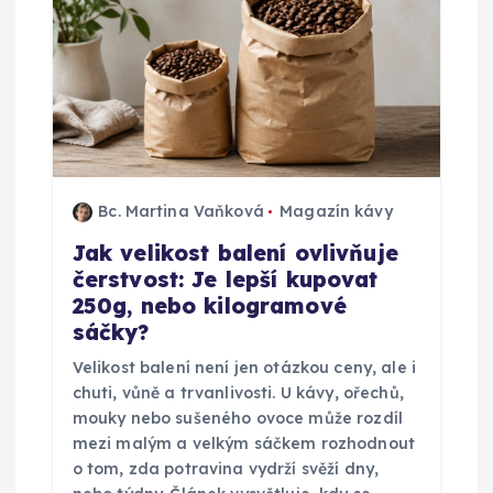
r
o
p
ř
Bc. Martina Vaňková
Magazín kávy
í
Jak velikost balení ovlivňuje
čerstvost: Je lepší kupovat
s
250g, nebo kilogramové
sáčky?
p
Velikost balení není jen otázkou ceny, ale i
ě
chuti, vůně a trvanlivosti. U kávy, ořechů,
mouky nebo sušeného ovoce může rozdíl
v
mezi malým a velkým sáčkem rozhodnout
o tom, zda potravina vydrží svěží dny,