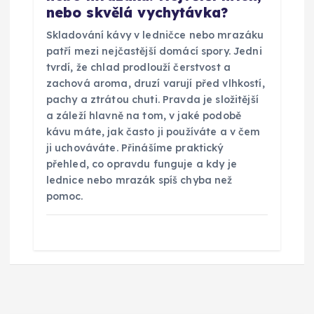
nebo skvělá vychytávka?
Skladování kávy v ledničce nebo mrazáku
patří mezi nejčastější domácí spory. Jedni
tvrdí, že chlad prodlouží čerstvost a
zachová aroma, druzí varují před vlhkostí,
pachy a ztrátou chuti. Pravda je složitější
a záleží hlavně na tom, v jaké podobě
kávu máte, jak často ji používáte a v čem
ji uchováváte. Přinášíme praktický
přehled, co opravdu funguje a kdy je
lednice nebo mrazák spíš chyba než
pomoc.