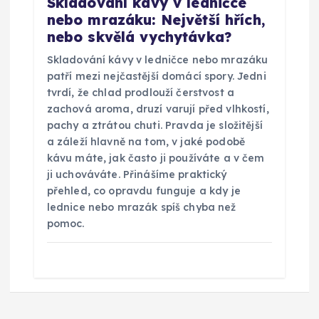
Skladování kávy v ledničce
nebo mrazáku: Největší hřích,
nebo skvělá vychytávka?
Skladování kávy v ledničce nebo mrazáku
patří mezi nejčastější domácí spory. Jedni
tvrdí, že chlad prodlouží čerstvost a
zachová aroma, druzí varují před vlhkostí,
pachy a ztrátou chuti. Pravda je složitější
a záleží hlavně na tom, v jaké podobě
kávu máte, jak často ji používáte a v čem
ji uchováváte. Přinášíme praktický
přehled, co opravdu funguje a kdy je
lednice nebo mrazák spíš chyba než
pomoc.