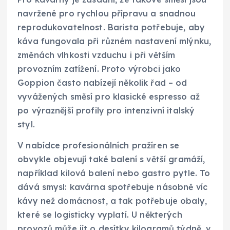
navržené pro rychlou přípravu a snadnou
reprodukovatelnost. Barista potřebuje, aby
káva fungovala při různém nastavení mlýnku,
změnách vlhkosti vzduchu i při větším
provozním zatížení. Proto výrobci jako
Goppion často nabízejí několik řad – od
vyvážených směsí pro klasické espresso až
po výraznější profily pro intenzivní italský
styl.
V nabídce profesionálních pražíren se
obvykle objevují také balení s větší gramáží,
například kilová balení nebo gastro pytle. To
dává smysl: kavárna spotřebuje násobně víc
kávy než domácnost, a tak potřebuje obaly,
které se logisticky vyplatí. U některých
provozů může jít o desítky kilogramů týdně, v