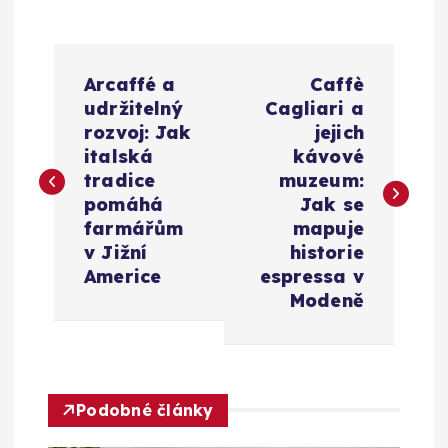
N
Arcaffé a
Caffè
a
udržitelný
Cagliari a
rozvoj: Jak
jejich
v
italská
kávové
tradice
muzeum:
i
pomáhá
Jak se
farmářům
mapuje
g
v Jižní
historie
Americe
espressa v
a
Modeně
c
e
Podobné články