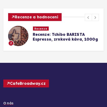
Recenze a hodnocení
Recenze
Srovnání a recenze: Tchibo
000g
Barista Caffè Crema vs.
Konkurence (Fairtrade Crema)
3
CafeBroadway.cz
O nás