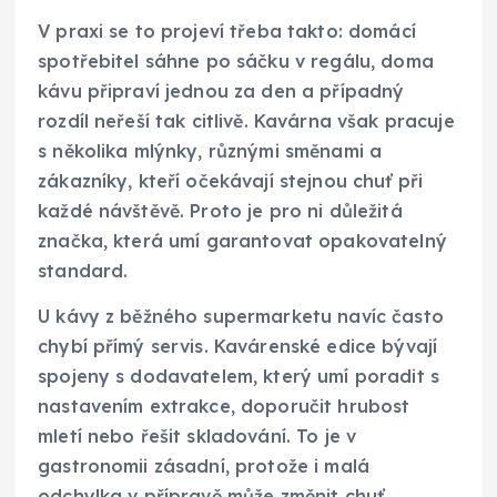
V praxi se to projeví třeba takto: domácí
spotřebitel sáhne po sáčku v regálu, doma
kávu připraví jednou za den a případný
rozdíl neřeší tak citlivě. Kavárna však pracuje
s několika mlýnky, různými směnami a
zákazníky, kteří očekávají stejnou chuť při
každé návštěvě. Proto je pro ni důležitá
značka, která umí garantovat opakovatelný
standard.
U kávy z běžného supermarketu navíc často
chybí přímý servis. Kavárenské edice bývají
spojeny s dodavatelem, který umí poradit s
nastavením extrakce, doporučit hrubost
mletí nebo řešit skladování. To je v
gastronomii zásadní, protože i malá
odchylka v přípravě může změnit chuť