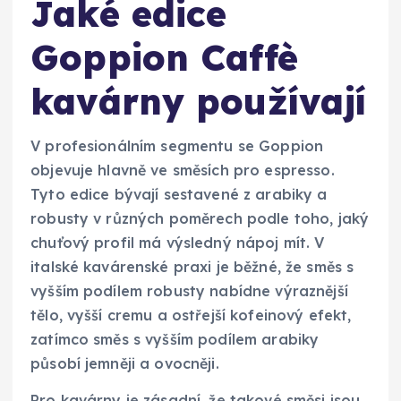
Jaké edice
Goppion Caffè
kavárny používají
V profesionálním segmentu se Goppion
objevuje hlavně ve směsích pro espresso.
Tyto edice bývají sestavené z arabiky a
robusty v různých poměrech podle toho, jaký
chuťový profil má výsledný nápoj mít. V
italské kavárenské praxi je běžné, že směs s
vyšším podílem robusty nabídne výraznější
tělo, vyšší cremu a ostřejší kofeinový efekt,
zatímco směs s vyšším podílem arabiky
působí jemněji a ovocněji.
Pro kavárny je zásadní, že takové směsi jsou