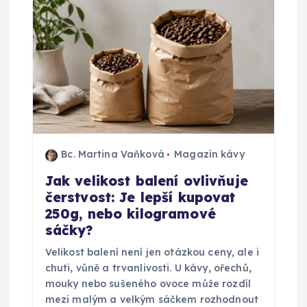
p
r
o
p
ř
Bc. Martina Vaňková
Magazín kávy
í
Jak velikost balení ovlivňuje
čerstvost: Je lepší kupovat
s
250g, nebo kilogramové
sáčky?
p
Velikost balení není jen otázkou ceny, ale i
ě
chuti, vůně a trvanlivosti. U kávy, ořechů,
mouky nebo sušeného ovoce může rozdíl
mezi malým a velkým sáčkem rozhodnout