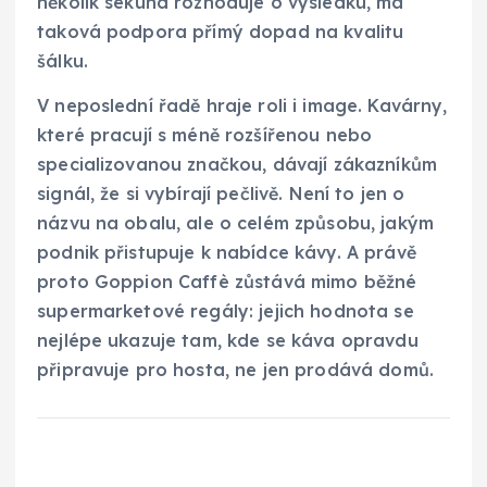
několik sekund rozhoduje o výsledku, má
taková podpora přímý dopad na kvalitu
šálku.
V neposlední řadě hraje roli i image. Kavárny,
které pracují s méně rozšířenou nebo
specializovanou značkou, dávají zákazníkům
signál, že si vybírají pečlivě. Není to jen o
názvu na obalu, ale o celém způsobu, jakým
podnik přistupuje k nabídce kávy. A právě
proto Goppion Caffè zůstává mimo běžné
supermarketové regály: jejich hodnota se
nejlépe ukazuje tam, kde se káva opravdu
připravuje pro hosta, ne jen prodává domů.