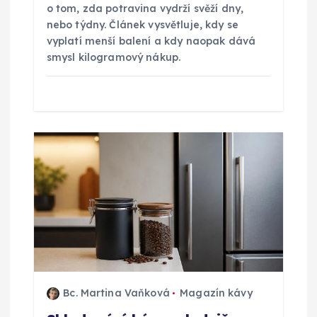
v
o tom, zda potravina vydrží svěží dny,
nebo týdny. Článek vysvětluje, kdy se
e
vyplatí menší balení a kdy naopak dává
smysl kilogramový nákup.
k
Bc. Martina Vaňková
Magazín kávy