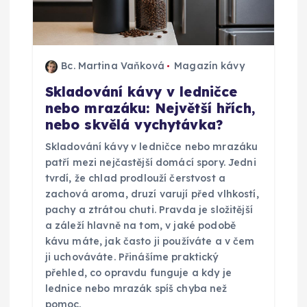
Bc. Martina Vaňková
Magazín kávy
Skladování kávy v ledničce
nebo mrazáku: Největší hřích,
nebo skvělá vychytávka?
Skladování kávy v ledničce nebo mrazáku
patří mezi nejčastější domácí spory. Jedni
tvrdí, že chlad prodlouží čerstvost a
zachová aroma, druzí varují před vlhkostí,
pachy a ztrátou chuti. Pravda je složitější
a záleží hlavně na tom, v jaké podobě
kávu máte, jak často ji používáte a v čem
ji uchováváte. Přinášíme praktický
přehled, co opravdu funguje a kdy je
lednice nebo mrazák spíš chyba než
pomoc.