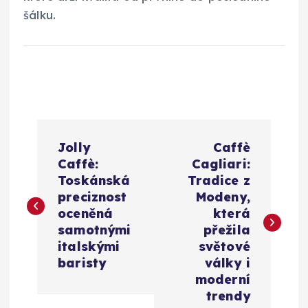
šálku.
N
Jolly
Caffè
a
Caffè:
Cagliari:
Toskánská
Tradice z
v
preciznost
Modeny,
oceněná
která
i
samotnými
přežila
italskými
světové
g
baristy
války i
moderní
a
trendy