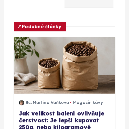
c
e
Podobné články
p
r
o
p
ř
Bc. Martina Vaňková
Magazín kávy
í
Jak velikost balení ovlivňuje
čerstvost: Je lepší kupovat
s
250g, nebo kilogramové