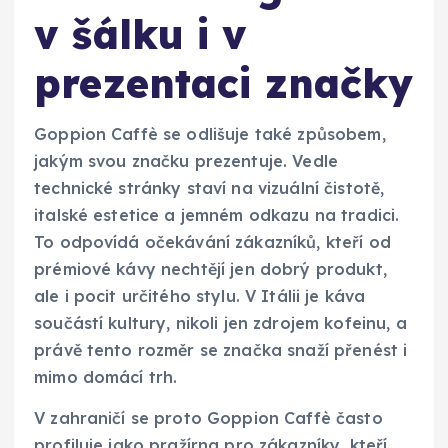
v šálku i v
prezentaci značky
Goppion Caffè se odlišuje také způsobem,
jakým svou značku prezentuje. Vedle
technické stránky staví na vizuální čistotě,
italské estetice a jemném odkazu na tradici.
To odpovídá očekávání zákazníků, kteří od
prémiové kávy nechtějí jen dobrý produkt,
ale i pocit určitého stylu. V Itálii je káva
součástí kultury, nikoli jen zdrojem kofeinu, a
právě tento rozměr se značka snaží přenést i
mimo domácí trh.
V zahraničí se proto Goppion Caffè často
profiluje jako pražírna pro zákazníky, kteří