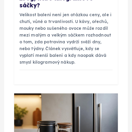
sáčky?
p
Velikost balení není jen otázkou ceny, ale i
ě
chuti, vůně a trvanlivosti. U kávy, ořechů,
mouky nebo sušeného ovoce může rozdíl
v
mezi malým a velkým sáčkem rozhodnout
o tom, zda potravina vydrží svěží dny,
nebo týdny. Článek vysvětluje, kdy se
e
vyplatí menší balení a kdy naopak dává
smysl kilogramový nákup.
k