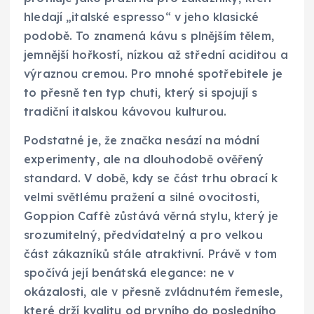
hledají „italské espresso“ v jeho klasické
podobě. To znamená kávu s plnějším tělem,
jemnější hořkostí, nízkou až střední aciditou a
výraznou cremou. Pro mnohé spotřebitele je
to přesně ten typ chuti, který si spojují s
tradiční italskou kávovou kulturou.
Podstatné je, že značka nesází na módní
experimenty, ale na dlouhodobě ověřený
standard. V době, kdy se část trhu obrací k
velmi světlému pražení a silné ovocitosti,
Goppion Caffè zůstává věrná stylu, který je
srozumitelný, předvídatelný a pro velkou
část zákazníků stále atraktivní. Právě v tom
spočívá její benátská elegance: ne v
okázalosti, ale v přesně zvládnutém řemesle,
které drží kvalitu od prvního do posledního