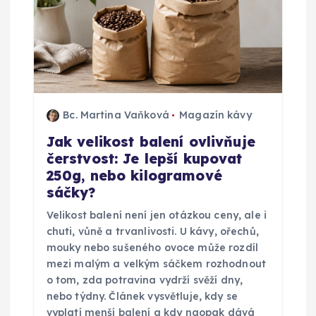
r
o
p
ř
Bc. Martina Vaňková
Magazín kávy
Jak velikost balení ovlivňuje
í
čerstvost: Je lepší kupovat
250g, nebo kilogramové
s
sáčky?
p
Velikost balení není jen otázkou ceny, ale i
chuti, vůně a trvanlivosti. U kávy, ořechů,
ě
mouky nebo sušeného ovoce může rozdíl
mezi malým a velkým sáčkem rozhodnout
o tom, zda potravina vydrží svěží dny,
v
nebo týdny. Článek vysvětluje, kdy se
vyplatí menší balení a kdy naopak dává