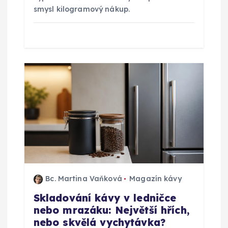
e
smysl kilogramový nákup.
k
Bc. Martina Vaňková
Magazín kávy
Skladování kávy v ledničce
nebo mrazáku: Největší hřích,
nebo skvělá vychytávka?