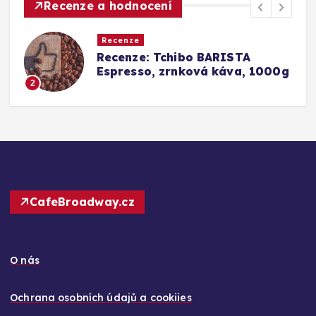
Recenze a hodnocení
Recenze
Srovnání a recenze: Tchibo
g
Barista Caffè Crema vs.
Konkurence (Fairtrade Crema)
3
CafeBroadway.cz
O nás
Ochrana osobních údajů a cookiies