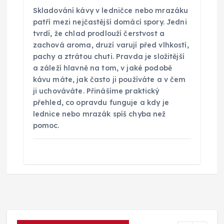
Skladování kávy v ledničce nebo mrazáku
patří mezi nejčastější domácí spory. Jedni
tvrdí, že chlad prodlouží čerstvost a
zachová aroma, druzí varují před vlhkostí,
pachy a ztrátou chuti. Pravda je složitější
a záleží hlavně na tom, v jaké podobě
kávu máte, jak často ji používáte a v čem
ji uchováváte. Přinášíme praktický
přehled, co opravdu funguje a kdy je
lednice nebo mrazák spíš chyba než
pomoc.