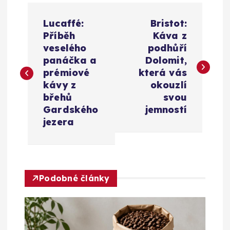
N
Lucaffé:
Bristot:
a
Příběh
Káva z
veselého
podhůří
v
panáčka a
Dolomit,
prémiové
která vás
i
kávy z
okouzlí
břehů
svou
g
Gardského
jemností
jezera
a
c
Podobné články
e
p