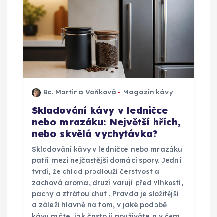
Bc. Martina Vaňková
Magazín kávy
Skladování kávy v ledničce
nebo mrazáku: Největší hřích,
nebo skvělá vychytávka?
Skladování kávy v ledničce nebo mrazáku
patří mezi nejčastější domácí spory. Jedni
tvrdí, že chlad prodlouží čerstvost a
zachová aroma, druzí varují před vlhkostí,
pachy a ztrátou chuti. Pravda je složitější
a záleží hlavně na tom, v jaké podobě
kávu máte, jak často ji používáte a v čem