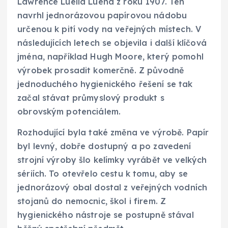
Lawrence Luella Luena z roku 1907. Ten
navrhl jednorázovou papírovou nádobu
určenou k pití vody na veřejných místech. V
následujících letech se objevila i další klíčová
jména, například Hugh Moore, který pomohl
výrobek prosadit komerčně. Z původně
jednoduchého hygienického řešení se tak
začal stávat průmyslový produkt s
obrovským potenciálem.
Rozhodující byla také změna ve výrobě. Papír
byl levný, dobře dostupný a po zavedení
strojní výroby šlo kelímky vyrábět ve velkých
sériích. To otevřelo cestu k tomu, aby se
jednorázový obal dostal z veřejných vodních
stojanů do nemocnic, škol i firem. Z
hygienického nástroje se postupně stával