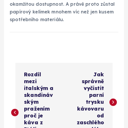
okamžitou dostupnost. A právě proto zůstal
papírový kelímek mnohem víc než jen kusem
spotřebního materiálu.
N
Rozdíl
Jak
a
mezi
správně
italským a
vyčistit
v
skandináv
parní
ským
trysku
i
pražením
kávovaru
proč je
od
g
káva z
zaschlého