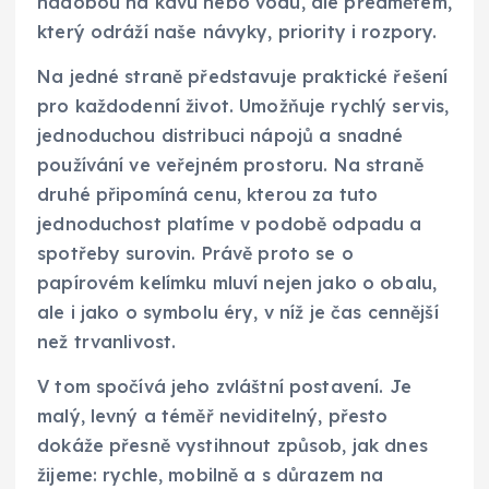
nádobou na kávu nebo vodu, ale předmětem,
který odráží naše návyky, priority i rozpory.
Na jedné straně představuje praktické řešení
pro každodenní život. Umožňuje rychlý servis,
jednoduchou distribuci nápojů a snadné
používání ve veřejném prostoru. Na straně
druhé připomíná cenu, kterou za tuto
jednoduchost platíme v podobě odpadu a
spotřeby surovin. Právě proto se o
papírovém kelímku mluví nejen jako o obalu,
ale i jako o symbolu éry, v níž je čas cennější
než trvanlivost.
V tom spočívá jeho zvláštní postavení. Je
malý, levný a téměř neviditelný, přesto
dokáže přesně vystihnout způsob, jak dnes
žijeme: rychle, mobilně a s důrazem na