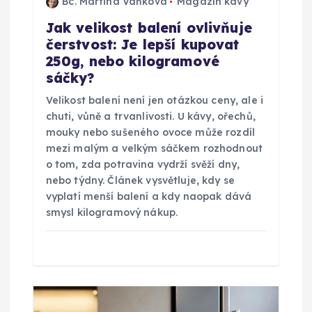
Bc. Martina Vaňková
Magazín kávy
s
Jak velikost balení ovlivňuje
čerstvost: Je lepší kupovat
p
250g, nebo kilogramové
sáčky?
ě
Velikost balení není jen otázkou ceny, ale i
v
chuti, vůně a trvanlivosti. U kávy, ořechů,
mouky nebo sušeného ovoce může rozdíl
mezi malým a velkým sáčkem rozhodnout
e
o tom, zda potravina vydrží svěží dny,
nebo týdny. Článek vysvětluje, kdy se
k
vyplatí menší balení a kdy naopak dává
smysl kilogramový nákup.