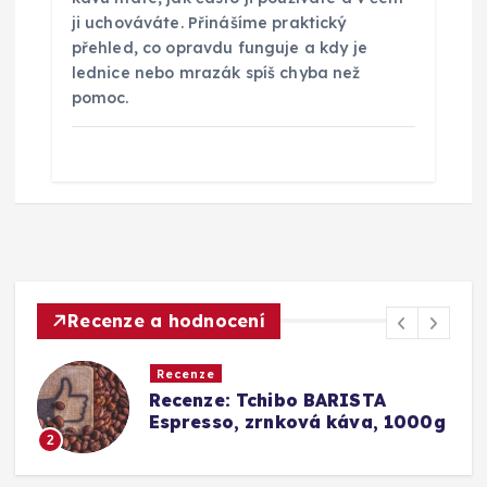
ji uchováváte. Přinášíme praktický
přehled, co opravdu funguje a kdy je
lednice nebo mrazák spíš chyba než
pomoc.
Recenze a hodnocení
Recenze
TA
Srovnání a recenze: Tchibo
a, 1000g
Barista Caffè Crema vs.
Konkurence (Fairtrade Crem
3