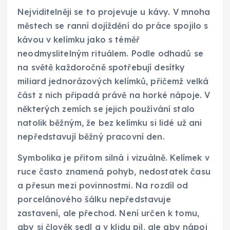
Nejviditelněji se to projevuje u kávy. V mnoha
městech se ranní dojíždění do práce spojilo s
kávou v kelímku jako s téměř
neodmyslitelným rituálem. Podle odhadů se
na světě každoročně spotřebují desítky
miliard jednorázových kelímků, přičemž velká
část z nich připadá právě na horké nápoje. V
některých zemích se jejich používání stalo
natolik běžným, že bez kelímku si lidé už ani
nepředstavují běžný pracovní den.
Symbolika je přitom silná i vizuálně. Kelímek v
ruce často znamená pohyb, nedostatek času
a přesun mezi povinnostmi. Na rozdíl od
porcelánového šálku nepředstavuje
zastavení, ale přechod. Není určen k tomu,
aby si člověk sedl a v klidu pil, ale aby nápoj