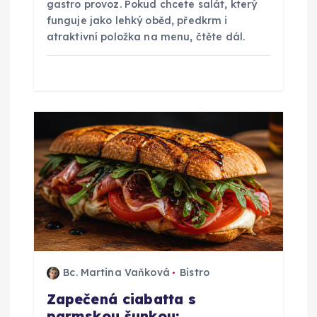
gastro provoz. Pokud chcete salát, který
e
funguje jako lehký oběd, předkrm i
atraktivní položka na menu, čtěte dál.
k
Bc. Martina Vaňková
Bistro
Zapečená ciabatta s
parmskou šunkou: