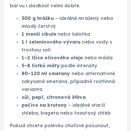
barvu i sladkost velmi dobře.
500 g hrášku
– ideálně mražený nebo
mladý čerstvý
1 menší cibule
nebo šalotka
1 l zeleninového vývaru
nebo vody s
trochou soli
1–2 lžíce olivového oleje
nebo másla
5–8 lístků máty
podle intenzity
80–120 ml smetany
nebo alternativně
zakysaná smetana, případně rostlinná
varianta
sůl, pepř, citronová šťáva
pečivo na krutony
– ideálně starší
chleba, bageta nebo toastový chléb
Pokud chcete polévku chuťově posunout,