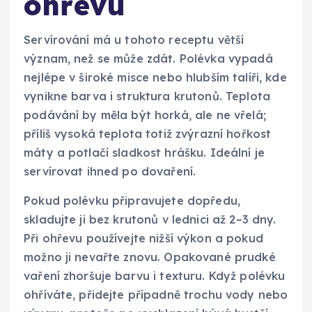
ohřevu
Servírování má u tohoto receptu větší
význam, než se může zdát. Polévka vypadá
nejlépe v široké misce nebo hlubším talíři, kde
vynikne barva i struktura krutonů. Teplota
podávání by měla být horká, ale ne vřelá;
příliš vysoká teplota totiž zvýrazní hořkost
máty a potlačí sladkost hrášku. Ideální je
servírovat ihned po dovaření.
Pokud polévku připravujete dopředu,
skladujte ji bez krutonů v lednici až 2–3 dny.
Při ohřevu používejte nižší výkon a pokud
možno ji nevařte znovu. Opakované prudké
vaření zhoršuje barvu i texturu. Když polévku
ohříváte, přidejte případně trochu vody nebo