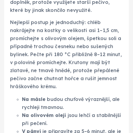
doplněk, protože využijete starší pečivo,
které by jinak skončilo nevyužité.
Nejlepší postup je jednoduchý: chléb
nakrájejte na kostky o velikosti asi 1–1,5 cm,
promíchejte s olivovým olejem, špetkou soli a
případně trochou česneku nebo sušených
bylinek. Pečte při 180 °C přibližně 8–12 minut,
v polovině promíchejte. Krutony mají být
zlatavé, ne tmavě hnědé, protože přepálené
pečivo začne chutnat hořce a rušit jemnost
hráškového krému.
Na másle
budou chuťově výraznější, ale
rychleji tmavnou.
Na olivovém oleji
jsou lehčí a stabilnější
při pečení.
V pánvi
je připravíte za 5–6 minut, ale je