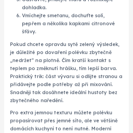
dohladka.
Vmíchejte smetanu, dochuťte solí,
pepřem a několika kapkami citronové
šťávy.
Pokud chcete opravdu sytě zelený výsledek,
je důležité po dovaření polévku zbytečně
„nedržet“ na plotně. Čím kratší kontakt s
teplem po změknutí hrášku, tím lepší barva.
Praktický trik: část vývaru si odlijte stranou a
přidávejte podle potřeby až při mixování.
Snadněji tak dosáhnete ideální hustoty bez
zbytečného naředění.
Pro extra jemnou texturu můžete polévku
propasírovat přes jemné síto, ale ve většině
domácích kuchyní to není nutné. Moderní