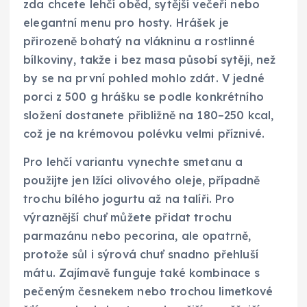
zda chcete lehčí oběd, sytější večeři nebo
elegantní menu pro hosty. Hrášek je
přirozeně bohatý na vlákninu a rostlinné
bílkoviny, takže i bez masa působí sytěji, než
by se na první pohled mohlo zdát. V jedné
porci z 500 g hrášku se podle konkrétního
složení dostanete přibližně na 180–250 kcal,
což je na krémovou polévku velmi příznivé.
Pro lehčí variantu vynechte smetanu a
použijte jen lžíci olivového oleje, případně
trochu bílého jogurtu až na talíři. Pro
výraznější chuť můžete přidat trochu
parmazánu nebo pecorina, ale opatrně,
protože sůl i sýrová chuť snadno přehluší
mátu. Zajímavě funguje také kombinace s
pečeným česnekem nebo trochou limetkové