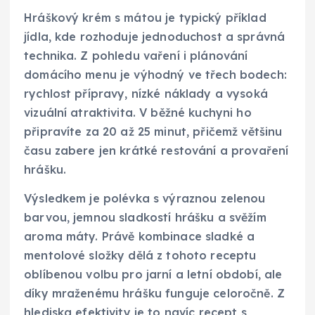
Hráškový krém s mátou je typický příklad
jídla, kde rozhoduje jednoduchost a správná
technika. Z pohledu vaření i plánování
domácího menu je výhodný ve třech bodech:
rychlost přípravy, nízké náklady a vysoká
vizuální atraktivita. V běžné kuchyni ho
připravíte za 20 až 25 minut, přičemž většinu
času zabere jen krátké restování a provaření
hrášku.
Výsledkem je polévka s výraznou zelenou
barvou, jemnou sladkostí hrášku a svěžím
aroma máty. Právě kombinace sladké a
mentolové složky dělá z tohoto receptu
oblíbenou volbu pro jarní a letní období, ale
díky mraženému hrášku funguje celoročně. Z
hlediska efektivity je to navíc recept s