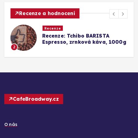
Recenze a hodnocení
Recenze
Srovnání a recenze: Tchibo
0g
Barista Caffè Crema vs.
Konkurence (Fairtrade Crema)
3
CafeBroadway.cz
O nás