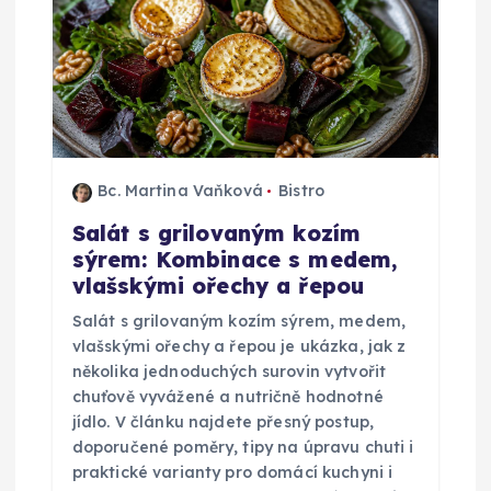
r
o
p
ř
Bc. Martina Vaňková
Bistro
Salát s grilovaným kozím
í
sýrem: Kombinace s medem,
vlašskými ořechy a řepou
s
Salát s grilovaným kozím sýrem, medem,
p
vlašskými ořechy a řepou je ukázka, jak z
několika jednoduchých surovin vytvořit
ě
chuťově vyvážené a nutričně hodnotné
jídlo. V článku najdete přesný postup,
doporučené poměry, tipy na úpravu chuti i
v
praktické varianty pro domácí kuchyni i