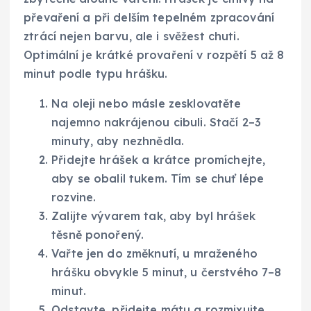
převaření a při delším tepelném zpracování
ztrácí nejen barvu, ale i svěžest chuti.
Optimální je krátké provaření v rozpětí 5 až 8
minut podle typu hrášku.
Na oleji nebo másle zesklovatěte
najemno nakrájenou cibuli. Stačí 2–3
minuty, aby nezhnědla.
Přidejte hrášek a krátce promíchejte,
aby se obalil tukem. Tím se chuť lépe
rozvine.
Zalijte vývarem tak, aby byl hrášek
těsně ponořený.
Vařte jen do změknutí, u mraženého
hrášku obvykle 5 minut, u čerstvého 7–8
minut.
Odstavte, přidejte mátu a rozmixujte