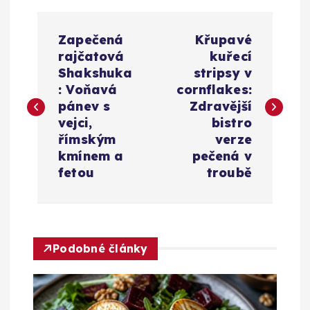
N
Zapečená
Křupavé
a
rajčatová
kuřecí
Shakshuka
stripsy v
v
: Voňavá
cornflakes:
pánev s
Zdravější
i
vejci,
bistro
římským
verze
g
kmínem a
pečená v
fetou
troubě
a
c
Podobné články
e
p