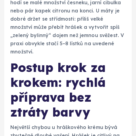
hodí se malé množství česneku, jarní cibulka
nebo pár kapek citronu na konci. U máty je
dobré držet se střídmosti: příliš velké
množství může přebít hrášek a vytvořit spíš
„zelený bylinný“ dojem než jemnou svěžest. V
praxi obvykle stačí 5–8 lístků na uvedené
množství.
Postup krok za
krokem: rychlá
příprava bez
ztráty barvy
Největší chybou u hráškového krému bývá
zbytečně dlouhé vaření. Hrášek je citlivý na