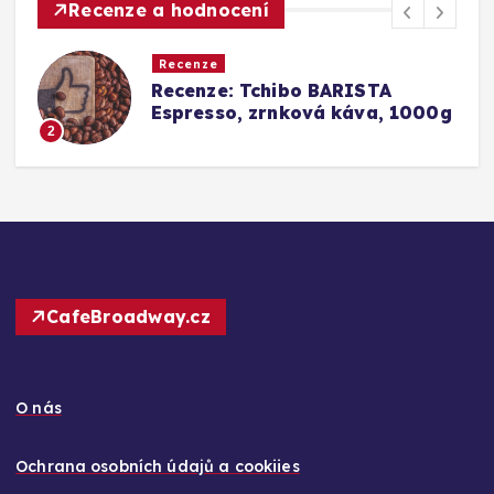
Recenze a hodnocení
Recenze
Srovnání a recenze: Tchibo
g
Barista Caffè Crema vs.
Konkurence (Fairtrade Crema)
3
CafeBroadway.cz
O nás
Ochrana osobních údajů a cookiies