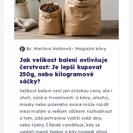
r
o
p
Bc. Martina Vaňková
Magazín kávy
ř
Jak velikost balení ovlivňuje
čerstvost: Je lepší kupovat
í
250g, nebo kilogramové
sáčky?
s
Velikost balení není jen otázkou ceny, ale i
p
chuti, vůně a trvanlivosti. U kávy, ořechů,
mouky nebo sušeného ovoce může rozdíl
ě
mezi malým a velkým sáčkem rozhodnout
o tom, zda potravina vydrží svěží dny,
nebo týdny. Článek vysvětluje, kdy se
v
vyplatí menší balení a kdy naopak dává