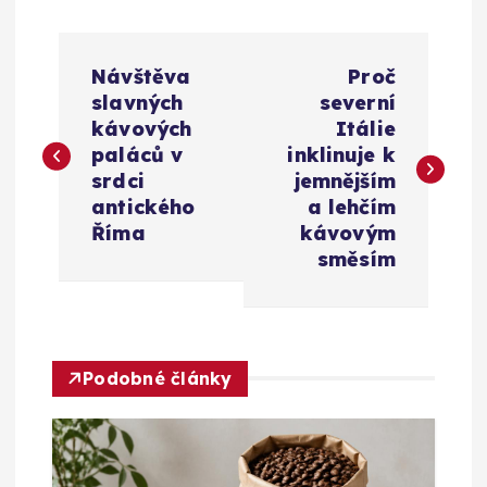
N
Návštěva
Proč
a
slavných
severní
kávových
Itálie
v
paláců v
inklinuje k
srdci
jemnějším
i
antického
a lehčím
Říma
kávovým
g
směsím
a
c
Podobné články
e
p