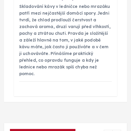
Skladování kávy v ledničce nebo mrazáku
patří mezi nejčastější domácí spory. Jedni
tvrdí, že chlad prodlouží čerstvost a
zachová aroma, druzí varují před vlhkostí,
pachy a ztrátou chuti. Pravda je složitější
a záleží hlavně na tom, v jaké podobě
kávu máte, jak často ji používáte a v čem
ji uchováváte. Přinášíme praktický
přehled, co opravdu funguje a kdy je
lednice nebo mrazák spíš chyba než
pomoc.