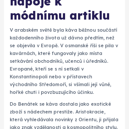
nápoje k
módnímu artiklu
V arabském světě byla káva běžnou součástí
každodenního života už dávno předtím, než
se objevila v Evropě. V osmanské říši se pila v
kavárnách, které fungovaly jako místa
setkávání obchodníků, učenců i úředníků.
Evropané, kteří se s ní setkali v
Konstantinopoli nebo v přístavech
východního Středomoří, si všímali její vůně,
hořké chuti i povzbuzujícího účinku.
Do Benátek se káva dostala jako exotické
zboží s nádechem prestiže. Aristokracie,
která vyhledávala novinky z Orientu, ji přijala
jako znak vzdělanosti a kosmopolitního stylu.