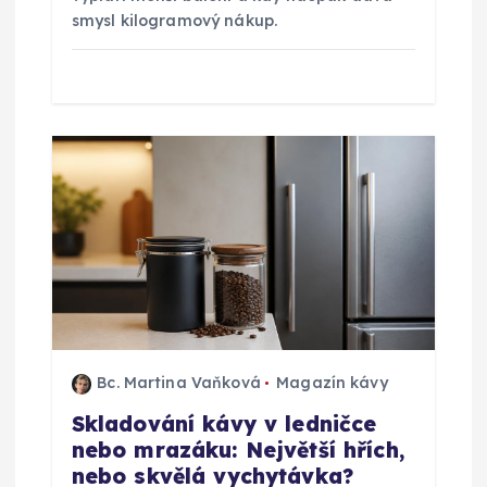
smysl kilogramový nákup.
e
k
Bc. Martina Vaňková
Magazín kávy
Skladování kávy v ledničce
nebo mrazáku: Největší hřích,
nebo skvělá vychytávka?