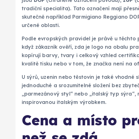
tradiční specialita). Tato označení mají pře
skutečně například Parmigiano Reggiano DOP
určené oblasti.
Podle evropských pravidel je právě u těchto 
když zákazník ověří, zda je logo na obalu p
kopírují barvy, tvary i celkový vzhled certifi
kvalitě tisku nebo v tom, že značka není na 
U sýrů, uzenin nebo těstovin je také vhodné s
jednoduché a srozumitelné složení bez zbyte
„parmezánový styl“ nebo „italský typ sýra“, 
inspirovanou italským výrobkem.
Cena a místo pr
než se zdá