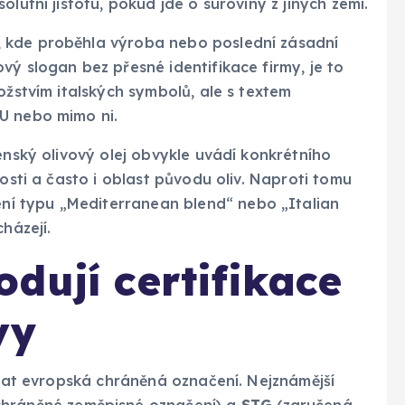
lutní jistotu, pokud jde o suroviny z jiných zemí.
 kde proběhla výroba nebo poslední zásadní
vý slogan bez přesné identifikace firmy, je to
ožstvím italských symbolů, ale s textem
U nebo mimo ni.
enský olivový olej obvykle uvádí konkrétního
vosti a často i oblast původu oliv. Naproti tomu
í typu „Mediterranean blend“ nebo „Italian
házejí.
odují certifikace
vy
dovat evropská chráněná označení. Nejznámější
hráněné zeměpisné označení) a
STG
(zaručená