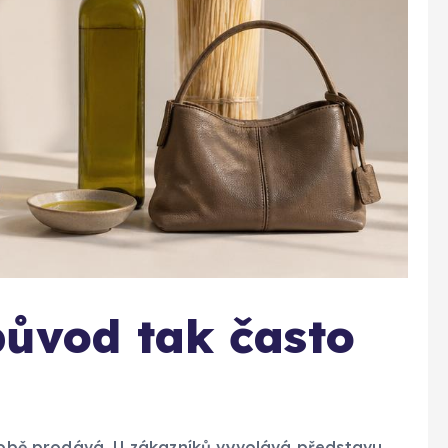
 původ tak často
 sobě prodává. U zákazníků vyvolává představu