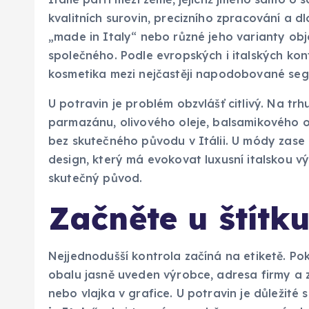
kvalitních surovin, precizního zpracování a dl
„made in Italy“ nebo různé jeho varianty obje
společného. Podle evropských i italských kon
kosmetika mezi nejčastěji napodobované se
U potravin je problém obzvlášť citlivý. Na tr
parmazánu, olivového oleje, balsamikového oc
bez skutečného původu v Itálii. U módy zase 
design, který má evokovat luxusní italskou vý
skutečný původ.
Začněte u štítk
Nejjednodušší kontrola začíná na etiketě. Po
obalu jasně uveden výrobce, adresa firmy a z
nebo vlajka v grafice. U potravin je důležité