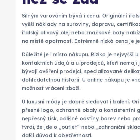
Silným varováním bývá i cena. Originální ital
vyšší náklady na suroviny, dopravu, certifikac
italský olivový olej nebo značkové boty nab
na místě opatrnost. Extrémně nízká cena je je
Důležité je i místo nákupu. Riziko je nejvyšš
kontaktních údajů a u prodejců, kteří nemaj
bývají ověření prodejci, specializované delik
dohledatelnou historií. U online nákupu je vh
možnost vrácení zboží.
U luxusní módy je dobré sledovat i balení. Orig
přesné logo, ochranné obaly a konzistentní g
nepřesný tisk, odlišné odstíny barev nebo pr
tvrdí, že jde o „outlet“ nebo „zahraniční skl
další důvod k obezřetnosti.