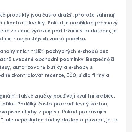
ské produkty jsou často dražší, protože zahrnují
i i kontrolu kvality. Pokud je například prémiový
ízené za cenu výrazně pod tržním standardem, je
dním z nejčastějších znaků padělku.
í u anonymních tržišť, pochybných e-shopů bez
í jasně uvedené obchodní podmínky. Bezpečnější
atesy, autorizované butiky a e-shopy s
odné zkontrolovat recenze, IČO, sídlo firmy a
inální italské značky používají kvalitní krabice,
rafiku. Padělky často prozradí levný karton,
avopisné chyby v popisu. Pokud prodávající
ad“, ale neposkytne žádný doklad o původu, je to