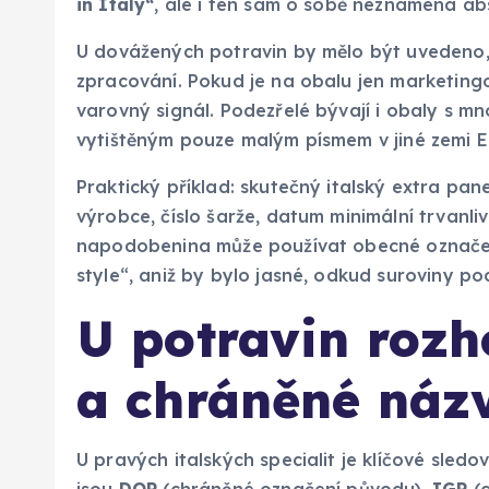
in Italy“
, ale i ten sám o sobě neznamená abso
U dovážených potravin by mělo být uvedeno,
zpracování. Pokud je na obalu jen marketingo
varovný signál. Podezřelé bývají i obaly s mn
vytištěným pouze malým písmem v jiné zemi E
Praktický příklad: skutečný italský extra pan
výrobce, číslo šarže, datum minimální trvanli
napodobenina může používat obecné označen
style“, aniž by bylo jasné, odkud suroviny poc
U potravin rozh
a chráněné náz
U pravých italských specialit je klíčové sle
jsou
DOP
(chráněné označení původu),
IGP
(c