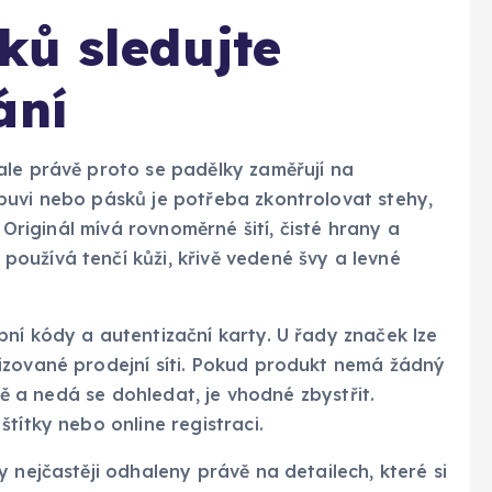
ků sledujte
ání
ale právě proto se padělky zaměřují na
buvi nebo pásků je potřeba zkontrolovat stehy,
. Originál mívá rovnoměrné šití, čisté hrany a
oužívá tenčí kůži, křivě vedené švy a levné
ní kódy a autentizační karty. U řady značek lze
izované prodejní síti. Pokud produkt nemá žádný
tně a nedá se dohledat, je vhodné zbystřit.
títky nebo online registraci.
 nejčastěji odhaleny právě na detailech, které si