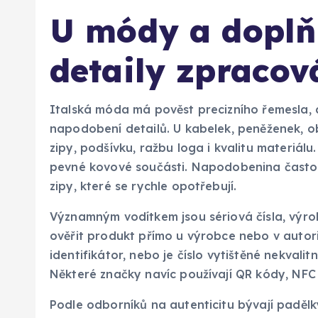
U módy a doplň
detaily zpracov
Italská móda má pověst precizního řemesla, 
napodobení detailů. U kabelek, peněženek, o
zipy, podšívku, ražbu loga i kvalitu materiálu
pevné kovové součásti. Napodobenina často p
zipy, které se rychle opotřebují.
Významným vodítkem jsou sériová čísla, výrob
ověřit produkt přímo u výrobce nebo v autor
identifikátor, nebo je číslo vytištěné nekvali
Některé značky navíc používají QR kódy, NFC š
Podle odborníků na autenticitu bývají padělky