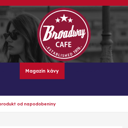
Kávové recepty, lifestyle a trendy inspirace
cepty
Magazín kávy
Recenze & Hodnocení
ý produkt od napodobeniny