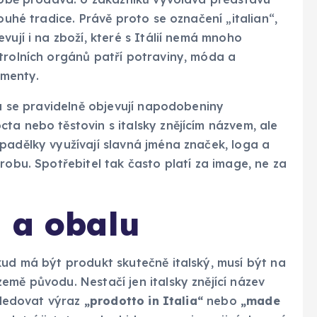
ouhé tradice. Právě proto se označení „italian“,
vují i na zboží, které s Itálií nemá mnoho
trolních orgánů patří potraviny, móda a
gmenty.
hu se pravidelně objevují napodobeniny
ta nebo těstovin s italsky znějícím názvem, ale
padělky využívají slavná jména značek, loga a
robu. Spotřebitel tak často platí za image, ne za
u a obalu
kud má být produkt skutečně italský, musí být na
emě původu. Nestačí jen italsky znějící název
 sledovat výraz
„prodotto in Italia“
nebo
„made