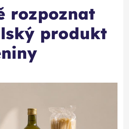
ě rozpoznat
alský produkt
niny