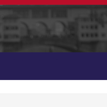
Dezerty recepty
Bistro