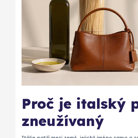
Proč je italský
zneužívaný
Itálie patří mezi země, jejichž jméno samo o