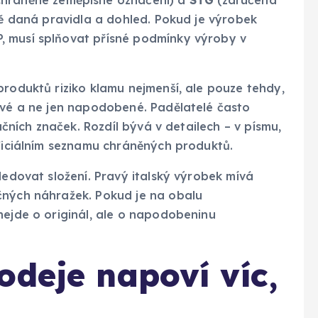
sně daná pravidla a dohled. Pokud je výrobek
, musí splňovat přísné podmínky výroby v
produktů riziko klamu nejmenší, ale pouze tehdy,
ravé a ne jen napodobené. Padělatelé často
kačních značek. Rozdíl bývá v detailech – v písmu,
oficiálním seznamu chráněných produktů.
ledovat složení. Pravý italský výrobek mívá
čných náhražek. Pokud je na obalu
nejde o originál, ale o napodobeninu
odeje napoví víc,