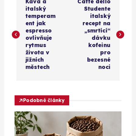
Káva a
Caffè dello
a
italský
Studente
temperam
italský
v
ent jak
recept na
espresso
„smrtící“
i
ovlivňuje
dávku
rytmus
kofeinu
g
života v
pro
jižních
bezesné
a
městech
noci
c
e
Podobné články
p
r