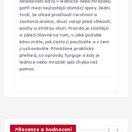
Skladování kávy v ledničce nebo mrazáku
patří mezi nejčastější domácí spory. Jedni
tvrdí, že chlad prodlouží čerstvost a
zachová aroma, druzí varují před vlhkostí,
pachy a ztrátou chuti. Pravda je složitější
a záleží hlavně na tom, v jaké podobě
kávu máte, jak často ji používáte a v čem
ji uchováváte. Přinášíme praktický
přehled, co opravdu funguje a kdy je
lednice nebo mrazák spíš chyba než
pomoc.
Recenze a hodnocení