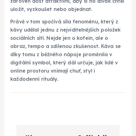
zároveň dost atraktivní, aby si ho divák chtěl
uložit, vyzkoušet nebo objednat.
Právě v tom spočívá síla fenoménu, který z
kávy udělal jednu z nejviditelnějších položek
sociálních sítí. Nejde jen o kofein, ale o
obraz, tempo a sdílenou zkušenost. Káva se
díky tomu z běžného nápoje proměnila v
digitální symbol, který dál určuje, jak lidé v
online prostoru vnímají chuť, styl i
každodenní rituály.
N