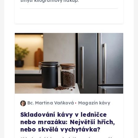
smysl kilogramový nákup.
k
Bc. Martina Vaňková
Magazín kávy
Skladování kávy v ledničce
nebo mrazáku: Největší hřích,
nebo skvělá vychytávka?