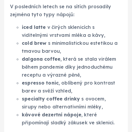
V posledních letech se na sítích prosadily
zejména tyto typy nápojů:
iced latte
v čirých sklenicích s
viditelnými vrstvami mléka a kávy,
cold brew
s minimalistickou estetikou a
tmavou barvou,
dalgona coffee
, která se stala virálem
během pandemie díky jednoduchému
receptu a výrazné pěně,
espresso tonic
, oblíbený pro kontrast
barev a svěží vzhled,
specialty coffee drinky
s ovocem,
sirupy nebo alternativními mléky,
kávové dezertní nápoje
, které
připomínají sladký zákusek ve sklenici.