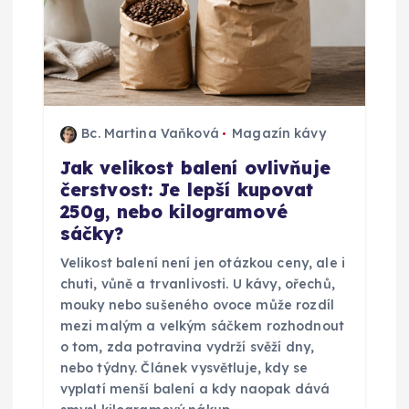
o
p
ř
Bc. Martina Vaňková
Magazín kávy
í
Jak velikost balení ovlivňuje
čerstvost: Je lepší kupovat
s
250g, nebo kilogramové
sáčky?
p
Velikost balení není jen otázkou ceny, ale i
ě
chuti, vůně a trvanlivosti. U kávy, ořechů,
mouky nebo sušeného ovoce může rozdíl
v
mezi malým a velkým sáčkem rozhodnout
o tom, zda potravina vydrží svěží dny,
nebo týdny. Článek vysvětluje, kdy se
e
vyplatí menší balení a kdy naopak dává