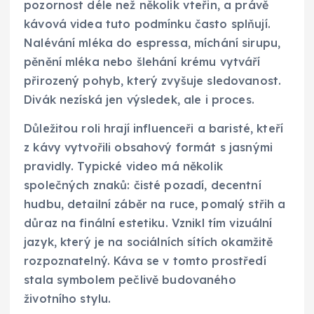
pozornost déle než několik vteřin, a právě
kávová videa tuto podmínku často splňují.
Nalévání mléka do espressa, míchání sirupu,
pěnění mléka nebo šlehání krému vytváří
přirozený pohyb, který zvyšuje sledovanost.
Divák nezíská jen výsledek, ale i proces.
Důležitou roli hrají influenceři a baristé, kteří
z kávy vytvořili obsahový formát s jasnými
pravidly. Typické video má několik
společných znaků: čisté pozadí, decentní
hudbu, detailní záběr na ruce, pomalý střih a
důraz na finální estetiku. Vznikl tím vizuální
jazyk, který je na sociálních sítích okamžitě
rozpoznatelný. Káva se v tomto prostředí
stala symbolem pečlivě budovaného
životního stylu.