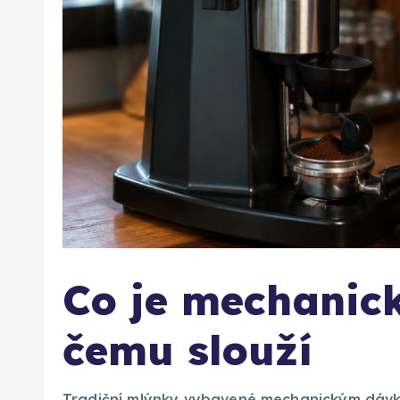
Co je mechanic
čemu slouží
Tradiční mlýnky vybavené mechanickým dávko