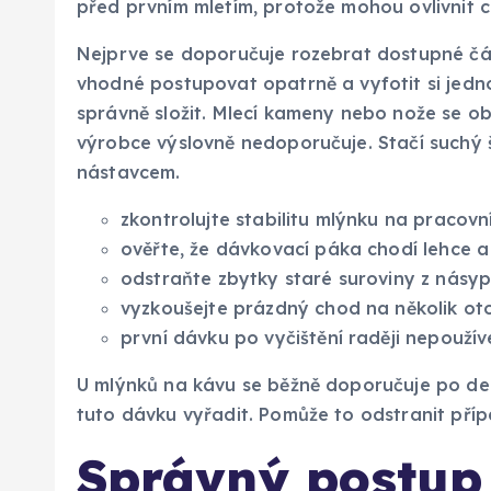
před prvním mletím, protože mohou ovlivnit 
Nejprve se doporučuje rozebrat dostupné čá
vhodné postupovat opatrně a vyfotit si jedn
správně složit. Mlecí kameny nebo nože se o
výrobce výslovně nedoporučuje. Stačí suchý
nástavcem.
zkontrolujte stabilitu mlýnku na pracovní
ověřte, že dávkovací páka chodí lehce a
odstraňte zbytky staré suroviny z násyp
vyzkoušejte prázdný chod na několik oto
první dávku po vyčištění raději nepoužív
U mlýnků na kávu se běžně doporučuje po del
tuto dávku vyřadit. Pomůže to odstranit pří
Správný postup 