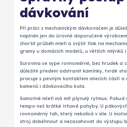
dávkování
Při práci s mechanickým dávkovačem je důlež
naplněn jen do úrovně doporučené výrobcem, 
zhoršit průběh mletí a zvýšit tlak na mechan
gramy u domácích modelů, u větších mlýnků i 
Surovina se sype rovnoměrně, bez hrudek a ciz
důležité předem odstranit kamínky, tvrdé st
pracuje s pevným kontaktem mlecích částí a 
kamenů i dávkovacího kola.
Samotné mletí má mít plynulý rytmus. Pokud se
tempo než krátké trhavé pohyby. U pákových
rovnoměrný tah, který nekolísá v síle. U mo
stroj doběhnout a nezasahovat do výstupu 