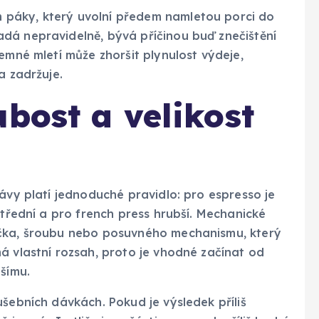
páky, který uvolní předem namletou porci do
dá nepravidelně, bývá příčinou buď znečištění
emné mletí může zhoršit plynulost výdeje,
a zadržuje.
ubost a velikost
kávy platí jednoduché pravidlo: pro espresso je
střední a pro french press hrubší. Mechanické
ečka, šroubu nebo posuvného mechanismu, který
á vlastní rozsah, proto je vhodné začínat od
jšímu.
ušebních dávkách. Pokud je výsledek příliš