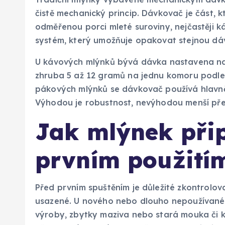
čistě mechanický princip. Dávkovač je část, 
odměřenou porci mleté suroviny, nejčastěji ká
systém, který umožňuje opakovat stejnou dáv
U kávových mlýnků bývá dávka nastavena na j
zhruba 5 až 12 gramů na jednu komoru podle 
pákových mlýnků se dávkovač používá hlavně 
Výhodou je robustnost, nevýhodou menší pře
Jak mlýnek přip
prvním použití
Před prvním spuštěním je důležité zkontrolova
usazené. U nového nebo dlouho nepoužívanéh
výroby, zbytky maziva nebo stará mouka či ká