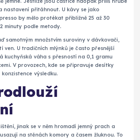
ě jemné. Jestliže jsou částice naopak příliš hrubé
a nastavení přitáhnout. U kávy se jako
resso by mělo protékat přibližně 25 až 30
 2 minuty podle metody.
Buď samotným množstvím suroviny v dávkovači,
ven. U tradičních mlýnků je často přesnější
á kuchyňská váha s přesností na 0,1 gramu
cemi. V provozech, kde se připravuje desítky
it konzistence výsledku.
rodlouží
ní
štění, jinak se v něm hromadí jemný prach a
e usazují na stěnách komory a časem žluknou. To