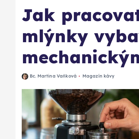
Jak pracovat
mlýnky vyb
mechanický
Bc. Martina Vaňková
Magazín kávy