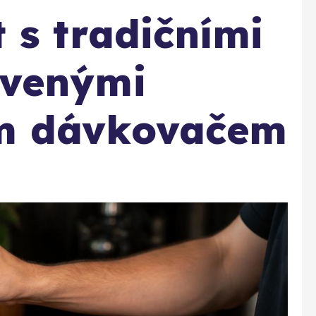
 s tradičními
avenými
m dávkovačem