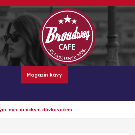
Kávové recepty, lifestyle a trendy inspirace
cepty
Magazín kávy
Recenze & Hodnocení
enými mechanickým dávkovačem