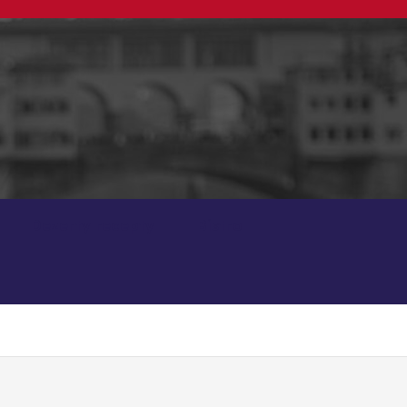
Dezerty recepty
Bistro