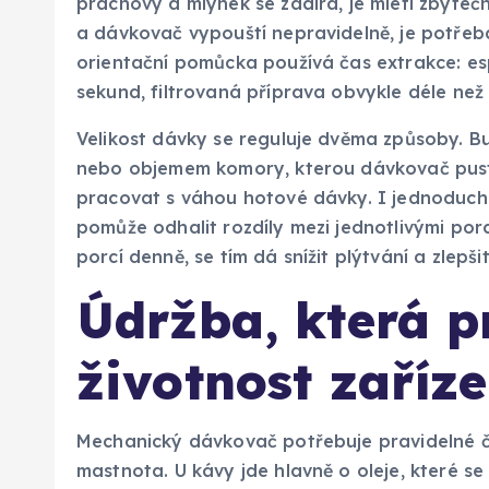
prachový a mlýnek se zadírá, je mletí zbytečn
a dávkovač vypouští nepravidelně, je potřeb
orientační pomůcka používá čas extrakce: esp
sekund, filtrovaná příprava obvykle déle než
Velikost dávky se reguluje dvěma způsoby. 
nebo objemem komory, kterou dávkovač pustí 
pracovat s váhou hotové dávky. I jednoduch
pomůže odhalit rozdíly mezi jednotlivými por
porcí denně, se tím dá snížit plýtvání a zlepš
Údržba, která p
životnost zaříze
Mechanický dávkovač potřebuje pravidelné či
mastnota. U kávy jde hlavně o oleje, které s