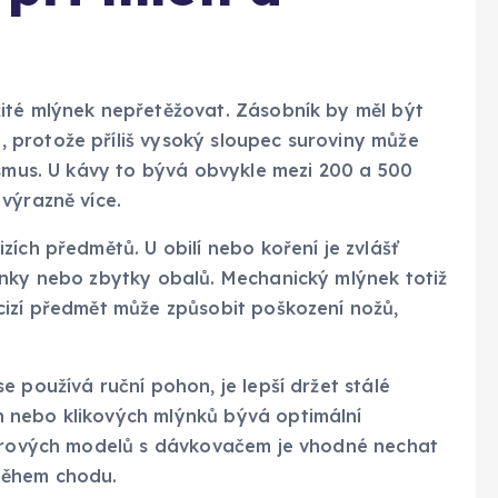
ité mlýnek nepřetěžovat. Zásobník by měl být
protože příliš vysoký sloupec suroviny může
ismus. U kávy to bývá obvykle mezi 200 a 500
výrazně více.
ích předmětů. U obilí nebo koření je zvlášť
onky nebo zbytky obalů. Mechanický mlýnek totiž
cizí předmět může způsobit poškození nožů,
 používá ruční pohon, je lepší držet stálé
 nebo klikových mlýnků bývá optimální
torových modelů s dávkovačem je vhodné nechat
během chodu.