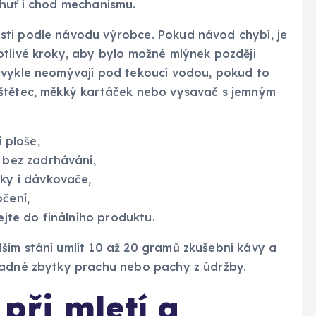
chuť i chod mechanismu.
sti podle návodu výrobce. Pokud návod chybí, je
otlivé kroky, aby bylo možné mlýnek později
bvykle neomývají pod tekoucí vodou, pokud to
 štětec, měkký kartáček nebo vysavač s jemným
 ploše,
 bez zadrhávání,
ky i dávkovače,
čení,
ejte do finálního produktu.
ším stání umlít 10 až 20 gramů zkušební kávy a
padné zbytky prachu nebo pachy z údržby.
při mletí a