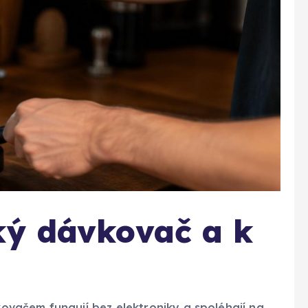
ký dávkovač a k
vačem fungují bez elektroniky a spoléhají na