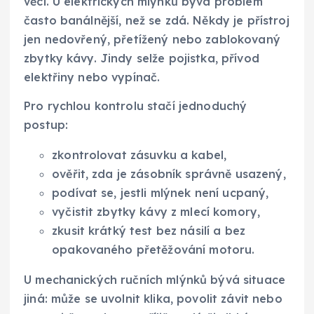
věci. U elektrických mlýnků bývá problém
často banálnější, než se zdá. Někdy je přístroj
jen nedovřený, přetížený nebo zablokovaný
zbytky kávy. Jindy selže pojistka, přívod
elektřiny nebo vypínač.
Pro rychlou kontrolu stačí jednoduchý
postup:
zkontrolovat zásuvku a kabel,
ověřit, zda je zásobník správně usazený,
podívat se, jestli mlýnek není ucpaný,
vyčistit zbytky kávy z mlecí komory,
zkusit krátký test bez násilí a bez
opakovaného přetěžování motoru.
U mechanických ručních mlýnků bývá situace
jiná: může se uvolnit klika, povolit závit nebo