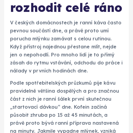
rozhodit celé ráno
V českých domácnostech je ranní káva často
pevnou součástí dne, a právě proto umí
porucha mlýnku zamávat s celou rutinou.
Když přístroj najednou přestane mlít, nejde
jen o nepohodlí. Pro mnoho lidí je to přímý
zásah do rytmu vstávání, odchodu do práce i
nálady v prvních hodinách dne.
Podle spotřebitelských průzkumů pije kávu
pravidelně většina dospělých a pro značnou
část z nich je ranní šálek první skutečnou
„startovací dávkou“ dne. Kofein začíná
působit zhruba po 15 až 45 minutách, a
právě proto bývá ranní příprava nastavená
na minuty. Jakmile vypadne mlýnek, vzniká