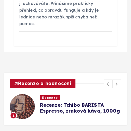
ji uchováváte. Přinášíme praktický
přehled, co opravdu funguje a kdy je
lednice nebo mrazák spíš chyba než
pomoc.
Recenze a hodnocení
Recenze
: Tchibo BARISTA
Srovnání a r
o, zrnková káva, 1000g
Barista Caff
Konkurence (
3