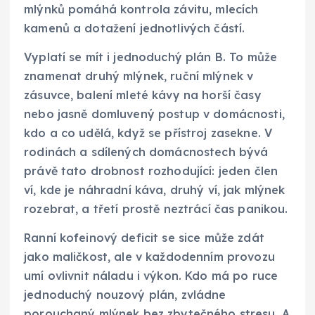
mlýnků pomáhá kontrola závitu, mlecích
kamenů a dotažení jednotlivých částí.
Vyplatí se mít i jednoduchý plán B. To může
znamenat druhý mlýnek, ruční mlýnek v
zásuvce, balení mleté kávy na horší časy
nebo jasně domluvený postup v domácnosti,
kdo a co udělá, když se přístroj zasekne. V
rodinách a sdílených domácnostech bývá
právě tato drobnost rozhodující: jeden člen
ví, kde je náhradní káva, druhý ví, jak mlýnek
rozebrat, a třetí prostě neztrácí čas panikou.
Ranní kofeinový deficit se sice může zdát
jako maličkost, ale v každodenním provozu
umí ovlivnit náladu i výkon. Kdo má po ruce
jednoduchý nouzový plán, zvládne
porouchaný mlýnek bez zbytečného stresu. A