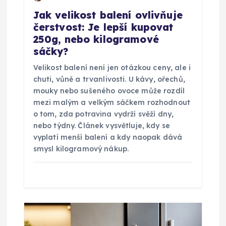
í
Jak velikost balení ovlivňuje
čerstvost: Je lepší kupovat
s
250g, nebo kilogramové
sáčky?
p
Velikost balení není jen otázkou ceny, ale i
ě
chuti, vůně a trvanlivosti. U kávy, ořechů,
mouky nebo sušeného ovoce může rozdíl
v
mezi malým a velkým sáčkem rozhodnout
o tom, zda potravina vydrží svěží dny,
nebo týdny. Článek vysvětluje, kdy se
e
vyplatí menší balení a kdy naopak dává
smysl kilogramový nákup.
k