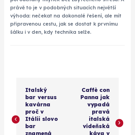
právě to je v podobných situacích největší
výhoda: nečekat na dokonalé řešení, ale mít
připravenou cestu, jak se dostat k prvnímu
šálku i v den, kdy technika selže.
N
Italský
Caffè con
a
bar versus
Panna jak
kavárna
vypadá
v
proč v
pravá
Itálii slovo
italská
i
bar
vídeňská
znamená
káva v