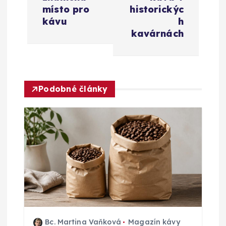
g
místo pro
historickýc
kávu
h
a
kavárnách
c
e
Podobné články
p
r
o
p
ř
Bc. Martina Vaňková
Magazín kávy