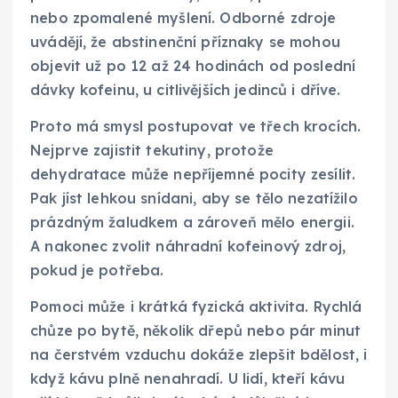
nebo zpomalené myšlení. Odborné zdroje
uvádějí, že abstinenční příznaky se mohou
objevit už po 12 až 24 hodinách od poslední
dávky kofeinu, u citlivějších jedinců i dříve.
Proto má smysl postupovat ve třech krocích.
Nejprve zajistit tekutiny, protože
dehydratace může nepříjemné pocity zesílit.
Pak jíst lehkou snídani, aby se tělo nezatížilo
prázdným žaludkem a zároveň mělo energii.
A nakonec zvolit náhradní kofeinový zdroj,
pokud je potřeba.
Pomoci může i krátká fyzická aktivita. Rychlá
chůze po bytě, několik dřepů nebo pár minut
na čerstvém vzduchu dokáže zlepšit bdělost, i
když kávu plně nenahradí. U lidí, kteří kávu