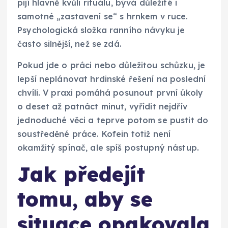
pijí hlavně kvůli rituálu, bývá důležité i
samotné „zastavení se“ s hrnkem v ruce.
Psychologická složka ranního návyku je
často silnější, než se zdá.
Pokud jde o práci nebo důležitou schůzku, je
lepší neplánovat hrdinské řešení na poslední
chvíli. V praxi pomáhá posunout první úkoly
o deset až patnáct minut, vyřídit nejdřív
jednoduché věci a teprve potom se pustit do
soustředěné práce. Kofein totiž není
okamžitý spínač, ale spíš postupný nástup.
Jak předejít
tomu, aby se
situace opakovala