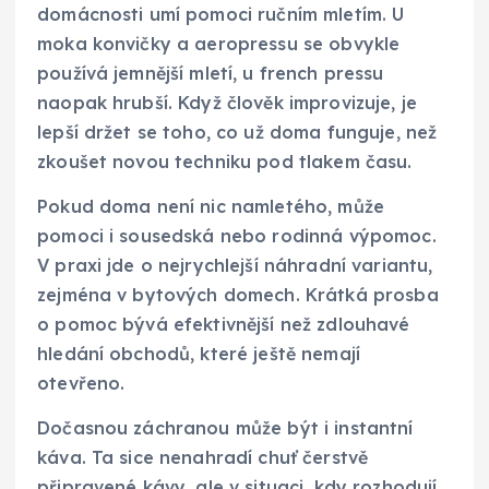
domácnosti umí pomoci ručním mletím. U
moka konvičky a aeropressu se obvykle
používá jemnější mletí, u french pressu
naopak hrubší. Když člověk improvizuje, je
lepší držet se toho, co už doma funguje, než
zkoušet novou techniku pod tlakem času.
Pokud doma není nic namletého, může
pomoci i sousedská nebo rodinná výpomoc.
V praxi jde o nejrychlejší náhradní variantu,
zejména v bytových domech. Krátká prosba
o pomoc bývá efektivnější než zdlouhavé
hledání obchodů, které ještě nemají
otevřeno.
Dočasnou záchranou může být i instantní
káva. Ta sice nenahradí chuť čerstvě
připravené kávy, ale v situaci, kdy rozhodují