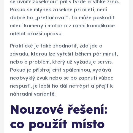
se uvnitř zaseknout příliš tvrdé či vlhké zrno.
Pokud se mlýnek zasekne při mletí, není
dobré ho „přetlačovat“. To může poškodit
mlecí kameny i motor a z ranní komplikace
udělat dražší opravu.
Praktické je také zhodnotit, zda jde o
závadu, kterou lze vyřešit během pár minut,
nebo o problém, který už vyžaduje servis.
Pokud je přístroj cítit spáleninou, vydává
neobvyklý zvuk nebo se po zapnutí vůbec
nespustí, je lepší ho dál netrápit a přejít k
náhradní variantě.
Nouzové řešení:
co použít místo