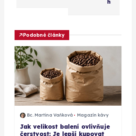
h
g
a
Podobné články
c
e
p
r
o
p
Bc. Martina Vaňková
Magazín kávy
Jak velikost balení ovlivňuje
ř
čerstvost: Je lepší kupovat