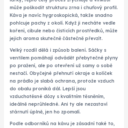
může poškodit strukturu zrna i chuťový profil.
Káva je navíc hygroskopická, takže snadno
pohlcuje pachy z okolí. Když ji necháte vedle
koření, cibule nebo čisticích prostředků, může
jejich aroma skutečně částečně převzít.
Velký rozdíl dělá i způsob balení. Sáčky s
ventilem pomáhají odvádět přebytečné plyny
po pražení, ale po otevření už samy o sobě
nestačí. Obyčejné přehnutí okraje a kolíček
na prádlo je slabá ochrana, protože vzduch
do obalu proniká dál. Lepší jsou
vzduchotěsné dózy s kvalitním těsněním,
ideálně neprůhledné. Ani ty ale nezastaví
stárnutí úplně, jen ho zpomalí.
Podle odborníků na kávu je zásadní také to,