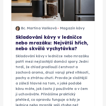
Bc. Martina Vaňková
Magazín kávy
Skladování kávy v ledničce
nebo mrazáku: Největší hřích,
nebo skvělá vychytávka?
Skladování kávy v ledničce nebo mrazáku
patří mezi nejčastější domácí spory. Jedni
tvrdí, že chlad prodlouží čerstvost a
zachová aroma, druzí varují před vlhkostí,
pachy a ztrátou chuti. Pravda je složitější
a záleží hlavně na tom, v jaké podobě
kávu máte, jak často ji používáte a v čem
ji uchováváte. Přinášíme praktický
přehled, co opravdu funguje a kdy je
lednice nebo mrazák spíš chyba než