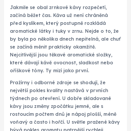
Jakmile se obal zrnkové kávy rozpečetí,
začíná běžet čas. Káva už není chráněná
před kyslíkem, který postupně rozkládá
aromatické látky i tuky v zrnu. Nejde o to, že
by byla po několika dnech nepitelná, ale chuť
se začíná měnit prakticky okamžitě.
Nejcitlivější jsou těkavé aromatické složky,
které dávají kávě ovocnost, sladkost nebo
oříškové tóny. Ty mizí jako první.
Pražírny i odborné zdroje se shodují, že
největší pokles kvality nastává v prvních
týdnech po otevření. U dobře skladované
kávy jsou změny zpočátku jemné, ale s
rostoucím počtem dnů je nápoj plošší, méně
voňavý a často i hořčí. U světle pražené kávy
bývá pokles aromatu patrnější rychleji,