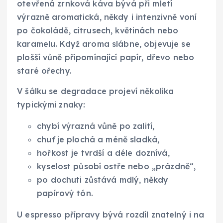
otevřená zrnková káva bývá při mletí
výrazně aromatická, někdy i intenzivně voní
po čokoládě, citrusech, květinách nebo
karamelu. Když aroma slábne, objevuje se
plošší vůně připomínající papír, dřevo nebo
staré ořechy.
V šálku se degradace projeví několika
typickými znaky:
chybí výrazná vůně po zalití,
chuť je plochá a méně sladká,
hořkost je tvrdší a déle doznívá,
kyselost působí ostře nebo „prázdně“,
po dochuti zůstává mdlý, někdy
papírový tón.
U espresso přípravy bývá rozdíl znatelný i na