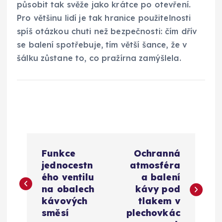
působit tak svěže jako krátce po otevření.
Pro většinu lidí je tak hranice použitelnosti
spíš otázkou chuti než bezpečnosti: čím dřív
se balení spotřebuje, tím větší šance, že v
šálku zůstane to, co pražírna zamýšlela.
N
Funkce
Ochranná
a
jednocestn
atmosféra
ého ventilu
a balení
v
na obalech
kávy pod
kávových
tlakem v
i
směsí
plechovkác