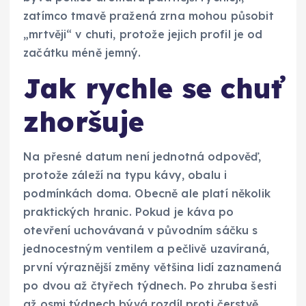
zatímco tmavě pražená zrna mohou působit
„mrtvěji“ v chuti, protože jejich profil je od
začátku méně jemný.
Jak rychle se chuť
zhoršuje
Na přesné datum není jednotná odpověď,
protože záleží na typu kávy, obalu i
podmínkách doma. Obecně ale platí několik
praktických hranic. Pokud je káva po
otevření uchovávaná v původním sáčku s
jednocestným ventilem a pečlivě uzavíraná,
první výraznější změny většina lidí zaznamená
po dvou až čtyřech týdnech. Po zhruba šesti
až osmi týdnech bývá rozdíl proti čerstvě