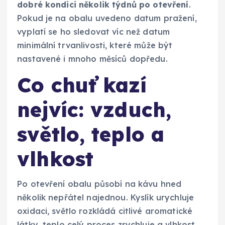
dobré kondici několik týdnů po otevření
.
Pokud je na obalu uvedeno datum pražení,
vyplatí se ho sledovat víc než datum
minimální trvanlivosti, které může být
nastavené i mnoho měsíců dopředu.
Co chuť kazí
nejvíc: vzduch,
světlo, teplo a
vlhkost
Po otevření obalu působí na kávu hned
několik nepřátel najednou. Kyslík urychluje
oxidaci, světlo rozkládá citlivé aromatické
látky, teplo celý proces zrychluje a vlhkost