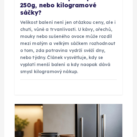
250g, nebo kilogramové
í
sáčky?
s
Velikost balení není jen otázkou ceny, ale i
chuti, vůně a trvanlivosti. U kávy, ořechů,
p
mouky nebo sušeného ovoce může rozdíl
mezi malým a velkým sáčkem rozhodnout
ě
o tom, zda potravina vydrží svěží dny,
nebo týdny. Článek vysvětluje, kdy se
vyplatí menší balení a kdy naopak dává
v
smysl kilogramový nákup.
e
k