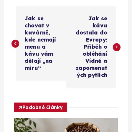
N
Jak se
Jak se
a
chovat v
káva
kavárně,
dostala do
v
kde nemají
Evropy:
menu a
Příběh o
i
kávu vám
obléhání
dělají „na
Vídně a
g
míru“
zapomenut
ých pytlích
a
c
Podobné články
e
p