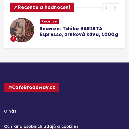
Recenze a hodnocení
Recenze
ISTA
Srovnání a recenze: Tchib
áva, 1000g
Barista Caffè Crema vs.
Konkurence (Fairtrade Cr
3
CafeBroadway.cz
O nás
Ochrana osobních údajů a cookiies