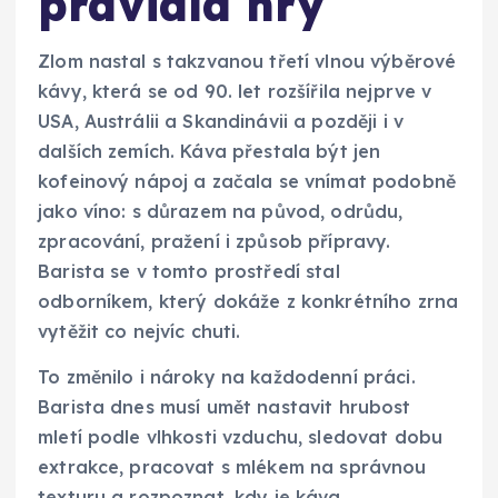
pravidla hry
Zlom nastal s takzvanou třetí vlnou výběrové
kávy, která se od 90. let rozšířila nejprve v
USA, Austrálii a Skandinávii a později i v
dalších zemích. Káva přestala být jen
kofeinový nápoj a začala se vnímat podobně
jako víno: s důrazem na původ, odrůdu,
zpracování, pražení i způsob přípravy.
Barista se v tomto prostředí stal
odborníkem, který dokáže z konkrétního zrna
vytěžit co nejvíc chuti.
To změnilo i nároky na každodenní práci.
Barista dnes musí umět nastavit hrubost
mletí podle vlhkosti vzduchu, sledovat dobu
extrakce, pracovat s mlékem na správnou
texturu a rozpoznat, kdy je káva