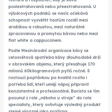
podextrahovaná nebo přeextrahovaná. U
výběrových podniků se navíc očekává
schopnost vysvětlit hostům rozdíl mezi
arabikou a robustou, mezi naturálně
zpracovanou a promytou kávou nebo mezi
flat white a cappuccinem.
Podle Mezinárodní organizace kávy se
celosvětová spotřeba kávy dlouhodobě drží
v obrovském objemu, který přesahuje 170
milionů 60kilogramových pytlů ročně. S
rostoucí poptávkou po kvalitě rostla i
potřeba lidí, kteří umějí nápoj připravit
konzistentně a profesionálně. Barista se tím
posunul z role „někoho u stroje“ do role
specialisty, který ovlivňuje výsledný produkt
stejně výrazně jako pražírna.