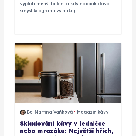
vyplatí menší balení a kdy naopak dává
e
smysl kilogramový nákup.
k
Bc. Martina Vaňková
Magazín kávy
Skladování kávy v ledničce
nebo mrazáku: Největší hřích,