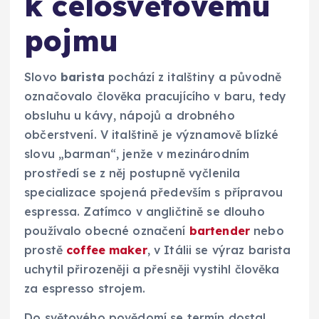
k celosvětovému
pojmu
Slovo
barista
pochází z italštiny a původně
označovalo člověka pracujícího v baru, tedy
obsluhu u kávy, nápojů a drobného
občerstvení. V italštině je významově blízké
slovu „barman“, jenže v mezinárodním
prostředí se z něj postupně vyčlenila
specializace spojená především s přípravou
espressa. Zatímco v angličtině se dlouho
používalo obecné označení
bartender
nebo
prostě
coffee maker
, v Itálii se výraz barista
uchytil přirozeněji a přesněji vystihl člověka
za espresso strojem.
Do světového povědomí se termín dostal