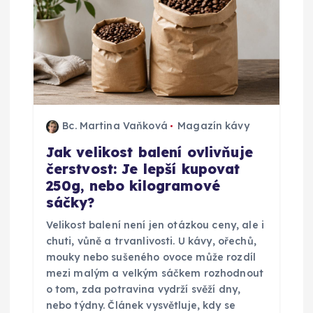
r
o
p
ř
Bc. Martina Vaňková
Magazín kávy
Jak velikost balení ovlivňuje
í
čerstvost: Je lepší kupovat
250g, nebo kilogramové
s
sáčky?
p
Velikost balení není jen otázkou ceny, ale i
chuti, vůně a trvanlivosti. U kávy, ořechů,
ě
mouky nebo sušeného ovoce může rozdíl
mezi malým a velkým sáčkem rozhodnout
o tom, zda potravina vydrží svěží dny,
v
nebo týdny. Článek vysvětluje, kdy se