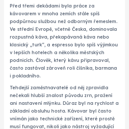
Před třemi dekádami byla práce za
kávovarem v mnoha zemích stále spíš
podpůrnou službou než odborným řemeslem.
Ve střední Evropě, včetně Česka, dominovala
rozpustná káva, překapávaná káva nebo
klasický „turk“, a espresso bylo spíš výjimkou
v lepších hotelech a několika městských
podnicích. Člověk, který kávu připravoval,
často zastával zároveň roli číšníka, barmana
i pokladního.
Tehdejší zaměstnavatelé od něj zpravidla
nečekali hlubší znalost původu zrn, pražení
ani nastavení mlýnku. Důraz byl na rychlost a
základní obsluhu hosta. Kávovar byl často
vnímán jako technické zařízení, které prostě
musí fungovat, nikoli jako nástroj vyžadující