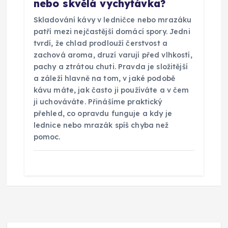
nebo skvělá vychytávka?
Skladování kávy v ledničce nebo mrazáku
patří mezi nejčastější domácí spory. Jedni
tvrdí, že chlad prodlouží čerstvost a
zachová aroma, druzí varují před vlhkostí,
pachy a ztrátou chuti. Pravda je složitější
a záleží hlavně na tom, v jaké podobě
kávu máte, jak často ji používáte a v čem
ji uchováváte. Přinášíme praktický
přehled, co opravdu funguje a kdy je
lednice nebo mrazák spíš chyba než
pomoc.