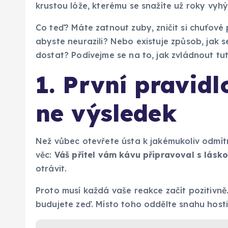
krustou lóže, kterému se snažíte už roky vyh
Co teď? Máte zatnout zuby, zničit si chuťové
abyste neurazili? Nebo existuje způsob, jak s
dostat? Podívejme se na to, jak zvládnout tut
1. První pravidl
ne výsledek
Než vůbec otevřete ústa k jakémukoliv odmítn
věc:
Váš přítel vám kávu připravoval s lásk
otrávit.
Proto musí každá vaše reakce začít pozitivně
budujete zeď. Místo toho oddělte snahu host