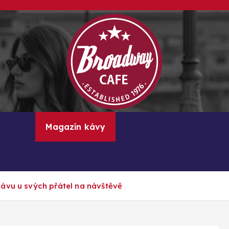
Kávové recepty, lifestyle a trendy inspirace
cepty
Magazín kávy
Recenze & Hodnocení
ávu u svých přátel na návštěvě