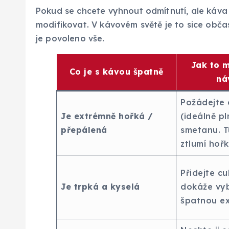
Pokud se chcete vyhnout odmítnutí, ale káva v
modifikovat. V kávovém světě je to sice obča
je povoleno vše.
Jak to 
Co je s kávou špatně
ná
Požádejte 
Je extrémně hořká /
(ideálně p
přepálená
smetanu. T
ztlumí hořk
Přidejte cu
Je trpká a kyselá
dokáže vy
špatnou ex