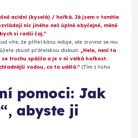
ašně acidní (kyselá) / hořká. Já jsem v tomhle
vládají nic jiného než úplně obyčejné, méně
bych si radši čaj.“
d víte, že přítel kávu miluje, ale zrovna se mu
ůžete zkusit přátelskou diskuzi:
„Hele, není ta
se trochu spálila a je v ní velká hořkost.
chladnější vodou, co to udělá.“
(Tím z toho
ní pomoci: Jak
, abyste ji