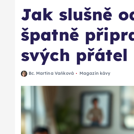
Jak slušně o
špatně připr
svých přátel
Bc. Martina Vaňková
Magazín kávy