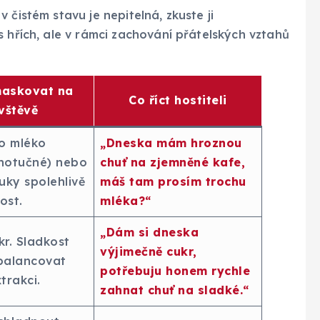
 čistém stavu je nepitelná, zkuste ji
s hřích, ale v rámci zachování přátelských vztahů
maskovat na
Co říct hostiteli
vštěvě
o mléko
„Dneska mám hroznou
lnotučné) nebo
chuť na zjemněné kafe,
uky spolehlivě
máš tam prosím trochu
ost.
mléka?“
„Dám si dneska
kr. Sladkost
výjimečně cukr,
balancovat
potřebuju honem rychle
trakci.
zahnat chuť na sladké.“