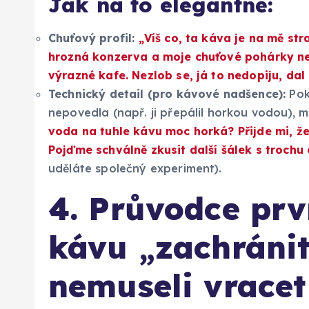
Jak na to elegantně:
Chuťový profil:
„Víš co, ta káva je na mě str
hrozná konzerva a moje chuťové pohárky nez
výrazné kafe. Nezlob se, já to nedopiju, dal 
Technický detail (pro kávové nadšence):
Poku
nepovedla (např. ji přepálil horkou vodou), m
voda na tuhle kávu moc horká? Přijde mi, že 
Pojďme schválně zkusit další šálek s trochu 
uděláte společný experiment).
4. Průvodce prv
kávu „zachránit“
nemuseli vracet