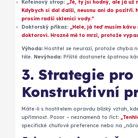
Kofeinový strop:
„Jé, ty jsi hodný, ale já už
Kdybych si dal další, neusnu ani do pozítří. 
prosím radši sklenici vody.“
Doktorský příkaz:
„Hele, já teď musím kávu 
doktorovi. Hrozně mě to mrzí, protože vypad
Výhoda:
Hostitel se neurazí, protože chyba n
těle.
Nevýhoda:
Příště dostanete špatnou ká
3. Strategie pro
Konstruktivní p
Máte-li s hostitelem opravdu blízký vztah, kd
upřímnost. Pozor – neznamená to říct:
„Tenhl
specifické chuťové preference nebo na „nár