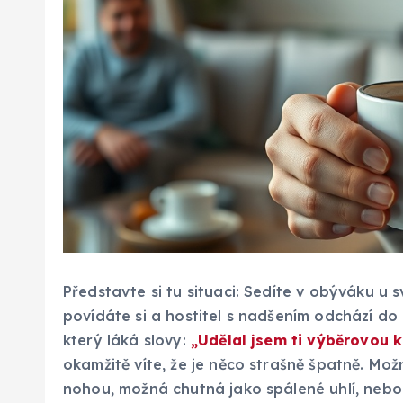
Představte si tu situaci: Sedíte v obýváku u s
povídáte si a hostitel s nadšením odchází do k
který láká slovy:
„Udělal jsem ti výběrovou k
okamžitě víte, že je něco strašně špatně. Mož
nohou, možná chutná jako spálené uhlí, nebo 