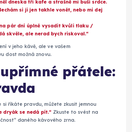
 měl dneska tři kafe a strašně mi buší srdce.
Nechám si ji jen takhle vonět, nebo mi dej
na pár dní úplně vysadit kvůli tlaku /
á skvěle, ale nerad bych riskoval.“
ení v jeho kávě, ale ve vašem
vu dost možná znovu.
 upřímné přátele:
ravda
e si říkáte pravdu, můžete zkusit jemnou
e dryák se nedá pít.“
Zkuste to svést na
očnost“ daného kávového zrna.