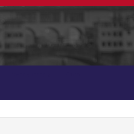
Dezerty recepty
Bistro