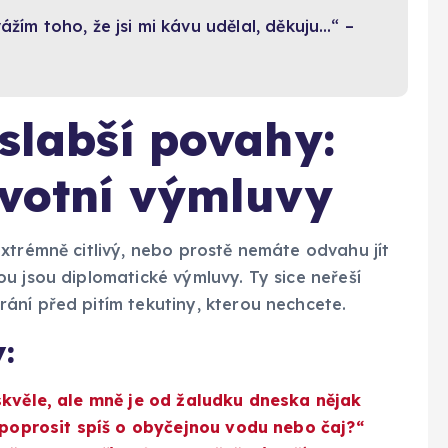
ážím toho, že jsi mi kávu udělal, děkuju…“ –
 slabší povahy:
ravotní výmluvy
xtrémně citlivý, nebo prostě nemáte odvahu jít
u jsou diplomatické výmluvy. Ty sice neřeší
ání před pitím tekutiny, kterou nechcete.
:
skvěle, ale mně je od žaludku dneska nějak
ě poprosit spíš o obyčejnou vodu nebo čaj?“