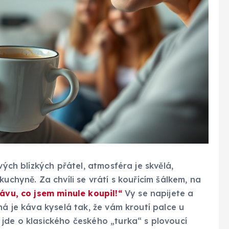
vých blízkých přátel, atmosféra je skvělá,
uchyně. Za chvíli se vrátí s kouřícím šálkem, na
ávu, co jsem minule koupil!“
Vy se napijete a
ná je káva kyselá tak, že vám kroutí palce u
jde o klasického českého „turka“ s plovoucí