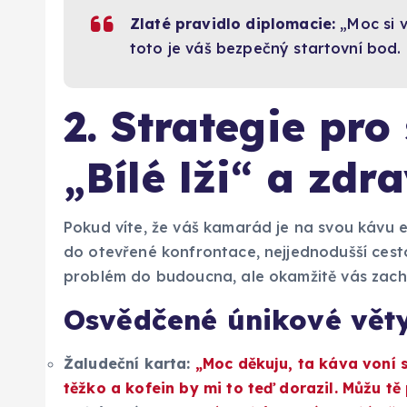
Zlaté pravidlo diplomacie:
„Moc si v
toto je váš bezpečný startovní bod.
2. Strategie pro
„Bílé lži“ a zd
Pokud víte, že váš kamarád je na svou kávu e
do otevřené konfrontace, nejjednodušší cesto
problém do budoucna, ale okamžitě vás zachr
Osvědčené únikové věty
Žaludeční karta:
„Moc děkuju, ta káva voní 
těžko a kofein by mi to teď dorazil. Můžu t