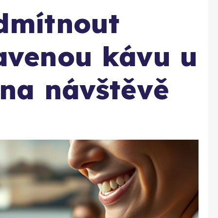
dmítnout
avenou kávu u
 na návštěvě