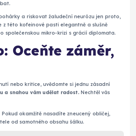
ýbat.
 pohárky a riskovat žaludeční neurózu jen proto,
e z této kofeinové pasti elegantně a slušně
o společenskou mikro-krizi s grácií diplomata.
o: Oceňte záměr,
utí nebo kritice, uvědomte si jednu zásadní
ou a snahou vám udělat radost.
Nechtěl vás
. Pokud okamžitě nasadíte zneucený obličej,
itele od samotného obsahu šálku.