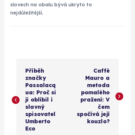
slovech na obalu bývá ukryto to
nejdůležitější.
N
Příběh
Caffè
a
značky
Mauro a
Passalacq
metoda
v
ua: Proč si
pomalého
ji oblíbil i
pražení: V
i
slavný
čem
spisovatel
spočívá její
g
Umberto
kouzlo?
Eco