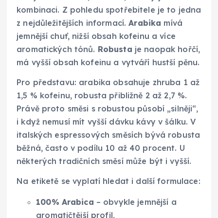
kombinaci. Z pohledu spotřebitele je to jedna
z nejdůležitějších informací.
Arabika
mívá
jemnější chuť, nižší obsah kofeinu a více
aromatických tónů.
Robusta
je naopak hořčí,
má vyšší obsah kofeinu a vytváří hustší pěnu.
Pro představu: arabika obsahuje zhruba 1 až
1,5 % kofeinu, robusta přibližně 2 až 2,7 %.
Právě proto směsi s robustou působí „silněji“,
i když nemusí mít vyšší dávku kávy v šálku. V
italských espressových směsích bývá robusta
běžná, často v podílu 10 až 40 procent. U
některých tradičních směsí může být i vyšší.
Na etiketě se vyplatí hledat i další formulace:
100% Arabica
– obvykle jemnější a
aromatičtější profil,