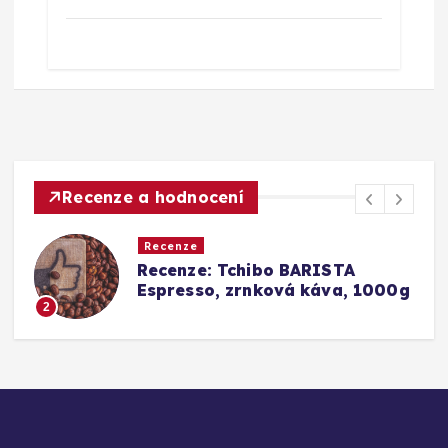
Recenze a hodnocení
Recenze
Srovnání a recenze: Tchibo
g
Barista Caffè Crema vs.
Konkurence (Fairtrade Crema)
3