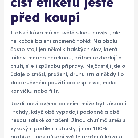
číst etiketu ještě
před koupí
Italská káva má ve světě silnou pověst, ale
ne každé balení znamená totéž. Na obalu
často stojí jen několik italských slov, která
laikovi mnoho neřeknou, přitom rozhodují o
chuti, síle i způsobu přípravy. Nejčastěji jde o
údaje o směsi, pražení, druhu zrn a někdy i o
doporučeném použití pro espresso, moka
konvičku nebo filtr.
Rozdíl mezi dvěma baleními může být zásadní
i tehdy, když obě vypadají podobně a obě
nesou italské označení. Jinou chuť má směs s
vysokým podílem robusty, jinou 100%
arabika, jinak působí světle pražená káva a