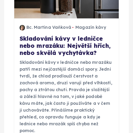
Bc. Martina Vaňková
Magazín kávy
Skladování kávy v ledničce
nebo mrazáku: Největší hřích,
nebo skvělá vychytávka?
Skladování kávy v ledničce nebo mrazáku
patří mezi nejčastější domácí spory. Jedni
tvrdí, že chlad prodlouží čerstvost a
zachová aroma, druzí varují před vlhkostí,
pachy a ztrátou chuti. Pravda je složitější
a záleží hlavně na tom, v jaké podobě
kávu máte, jak často ji používáte a v čem
ji uchováváte. Přinášíme praktický
přehled, co opravdu funguje a kdy je
lednice nebo mrazák spíš chyba než
pomoc.