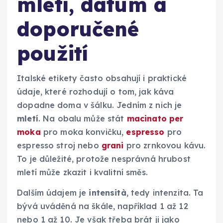
mletí, datum a
doporučené
použití
Italské etikety často obsahují i praktické
údaje, které rozhodují o tom, jak káva
dopadne doma v šálku. Jedním z nich je
mletí
. Na obalu může stát
macinato per
moka
pro moka konvičku,
espresso
pro
espresso stroj nebo
grani
pro zrnkovou kávu.
To je důležité, protože nesprávná hrubost
mletí může zkazit i kvalitní směs.
Dalším údajem je
intensità
, tedy intenzita. Ta
bývá uváděná na škále, například 1 až 12
nebo 1 až 10. Je však třeba brát ji jako