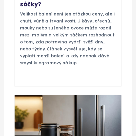
s
sáčky?
p
Velikost balení není jen otázkou ceny, ale i
chuti, vůně a trvanlivosti. U kávy, ořechů,
ě
mouky nebo sušeného ovoce může rozdíl
mezi malým a velkým sáčkem rozhodnout
o tom, zda potravina vydrží svěží dny,
v
nebo týdny. Článek vysvětluje, kdy se
vyplatí menší balení a kdy naopak dává
e
smysl kilogramový nákup.
k