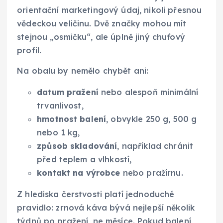
orientační marketingový údaj, nikoli přesnou
vědeckou veličinu. Dvě značky mohou mít
stejnou „osmičku“, ale úplně jiný chuťový
profil.
Na obalu by nemělo chybět ani:
datum pražení
nebo alespoň minimální
trvanlivost,
hmotnost balení
, obvykle 250 g, 500 g
nebo 1 kg,
způsob skladování
, například chránit
před teplem a vlhkostí,
kontakt na výrobce
nebo pražírnu.
Z hlediska čerstvosti platí jednoduché
pravidlo: zrnová káva bývá nejlepší několik
týdnů po pražení, ne měsíce. Pokud balení