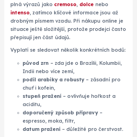
plná výrazů jako
cremoso
,
dolce
nebo
intenso
, zatímco klíčové informace jsou až
drobným písmem vzadu. Při nákupu online je
situace ještě složitější, protože prodejci často
přepisují jen část údajů.
Vyplatí se sledovat několik konkrétních bodů:
původ zrn
– zda jde o Brazílii, Kolumbii,
Indii nebo více zemí,
podíl arabiky a robusty
– zásadní pro
chuť i kofein,
stupeň pražení
– ovlivňuje hořkost a
aciditu,
doporučený způsob přípravy
–
espresso, moka, filtr,
datum pražení
– důležité pro čerstvost.