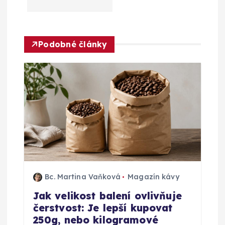
a
c
Podobné články
e
p
r
o
p
ř
Bc. Martina Vaňková
Magazín kávy
Jak velikost balení ovlivňuje
í
čerstvost: Je lepší kupovat
250g, nebo kilogramové