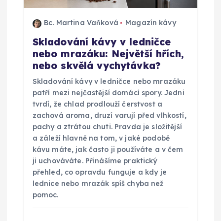
Bc. Martina Vaňková
Magazín kávy
Skladování kávy v ledničce
nebo mrazáku: Největší hřích,
nebo skvělá vychytávka?
Skladování kávy v ledničce nebo mrazáku
patří mezi nejčastější domácí spory. Jedni
tvrdí, že chlad prodlouží čerstvost a
zachová aroma, druzí varují před vlhkostí,
pachy a ztrátou chuti. Pravda je složitější
a záleží hlavně na tom, v jaké podobě
kávu máte, jak často ji používáte a v čem
ji uchováváte. Přinášíme praktický
přehled, co opravdu funguje a kdy je
lednice nebo mrazák spíš chyba než
pomoc.