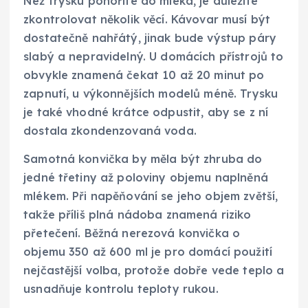
Než trysku ponoříte do mléka, je důležité
zkontrolovat několik věcí. Kávovar musí být
dostatečně nahřátý, jinak bude výstup páry
slabý a nepravidelný. U domácích přístrojů to
obvykle znamená čekat 10 až 20 minut po
zapnutí, u výkonnějších modelů méně. Trysku
je také vhodné krátce odpustit, aby se z ní
dostala zkondenzovaná voda.
Samotná konvička by měla být zhruba do
jedné třetiny až poloviny objemu naplněná
mlékem. Při napěňování se jeho objem zvětší,
takže příliš plná nádoba znamená riziko
přetečení. Běžná nerezová konvička o
objemu 350 až 600 ml je pro domácí použití
nejčastější volba, protože dobře vede teplo a
usnadňuje kontrolu teploty rukou.