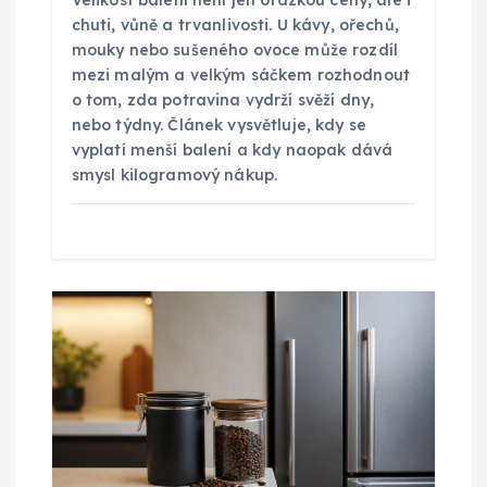
s
Velikost balení není jen otázkou ceny, ale i
chuti, vůně a trvanlivosti. U kávy, ořechů,
p
mouky nebo sušeného ovoce může rozdíl
mezi malým a velkým sáčkem rozhodnout
ě
o tom, zda potravina vydrží svěží dny,
nebo týdny. Článek vysvětluje, kdy se
vyplatí menší balení a kdy naopak dává
v
smysl kilogramový nákup.
e
k