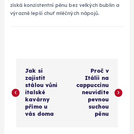
získá konzistentní pěnu bez velkých bublin a
výrazně lepší chuť mléčných nápojů.
N
Jak si
Proč v
a
zajistit
Itálii na
stálou vůni
cappuccinu
v
italské
neuvidíte
kavárny
pevnou
i
přímo u
suchou
vás doma
pěnu
g