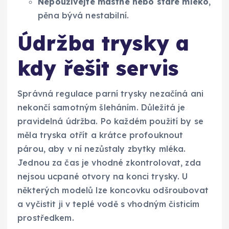
Nepoužívejte mastné nebo staré mléko
,
pěna bývá nestabilní.
Údržba trysky a
kdy řešit servis
Správná regulace parní trysky nezačíná ani
nekončí samotným šleháním. Důležitá je
pravidelná údržba. Po každém použití by se
měla tryska otřít a krátce profouknout
párou, aby v ní nezůstaly zbytky mléka.
Jednou za čas je vhodné zkontrolovat, zda
nejsou ucpané otvory na konci trysky. U
některých modelů lze koncovku odšroubovat
a vyčistit ji v teplé vodě s vhodným čisticím
prostředkem.