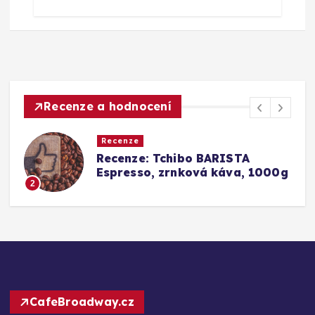
Recenze a hodnocení
Recenze
Srovnání a recenze: Tchibo
00g
Barista Caffè Crema vs.
Konkurence (Fairtrade Crema)
3
CafeBroadway.cz