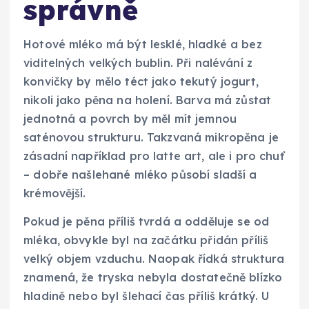
správně
Hotové mléko má být lesklé, hladké a bez
viditelných velkých bublin. Při nalévání z
konvičky by mělo téct jako tekutý jogurt,
nikoli jako pěna na holení. Barva má zůstat
jednotná a povrch by měl mít jemnou
saténovou strukturu. Takzvaná mikropěna je
zásadní například pro latte art, ale i pro chuť
– dobře našlehané mléko působí sladší a
krémovější.
Pokud je pěna příliš tvrdá a odděluje se od
mléka, obvykle byl na začátku přidán příliš
velký objem vzduchu. Naopak řídká struktura
znamená, že tryska nebyla dostatečně blízko
hladině nebo byl šlehací čas příliš krátký. U