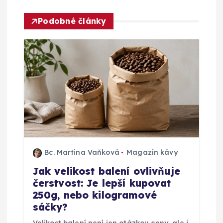
a
Podobné články
c
e
p
r
o
p
Bc. Martina Vaňková
Magazín kávy
Jak velikost balení ovlivňuje
ř
čerstvost: Je lepší kupovat
250g, nebo kilogramové
í
sáčky?