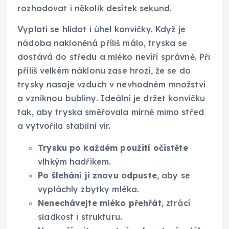
rozhodovat i několik desítek sekund.
Vyplatí se hlídat i úhel konvičky. Když je
nádoba nakloněná příliš málo, tryska se
dostává do středu a mléko nevíří správně. Při
příliš velkém náklonu zase hrozí, že se do
trysky nasaje vzduch v nevhodném množství
a vzniknou bubliny. Ideální je držet konvičku
tak, aby tryska směřovala mírně mimo střed
a vytvořila stabilní vír.
Trysku po každém použití očistěte
vlhkým hadříkem.
Po šlehání ji znovu odpuste
, aby se
vypláchly zbytky mléka.
Nenechávejte mléko přehřát
, ztrácí
sladkost i strukturu.