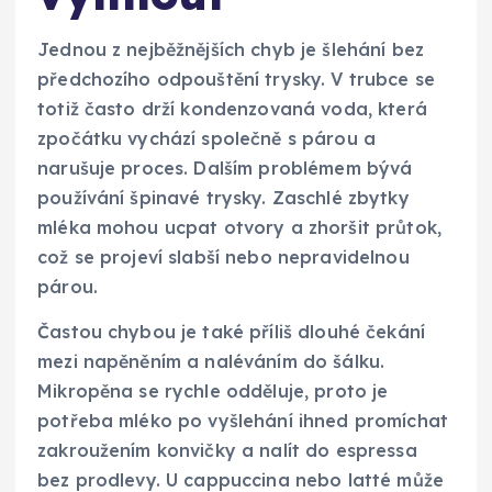
Jednou z nejběžnějších chyb je šlehání bez
předchozího odpouštění trysky. V trubce se
totiž často drží kondenzovaná voda, která
zpočátku vychází společně s párou a
narušuje proces. Dalším problémem bývá
používání špinavé trysky. Zaschlé zbytky
mléka mohou ucpat otvory a zhoršit průtok,
což se projeví slabší nebo nepravidelnou
párou.
Častou chybou je také příliš dlouhé čekání
mezi napěněním a naléváním do šálku.
Mikropěna se rychle odděluje, proto je
potřeba mléko po vyšlehání ihned promíchat
zakroužením konvičky a nalít do espressa
bez prodlevy. U cappuccina nebo latté může