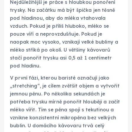
Nejdůležitější je práce s hloubkou ponoření
trysky. Na začátku má být špička jen těsně
pod hladinou, aby do mléka vtahovala
vzduch. Pokud je příliš hluboko, mléko se
pouze víří a neprovzdušňuje. Pokud je
naopak moc vysoko, vznikají velké bubliny a
mléko stříká po okolí. U většiny kávovarů
stačí ponořit trysku asi 0,5 až 1 centimetr
pod hladinu.
V první fázi, kterou baristé označují jako
„stretching“, je cílem zvětšit objem a vytvořit
jemnou pěnu. Po několika sekundách je
potřeba trysku mírně ponořit hlouběji a začít
mléko vířit. Tím se pěna spojí s tekutinou a
vznikne konzistentní mikropěna bez velkých
bublin. U domácího kávovaru trvá celý