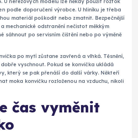
. U nerezových modelů lze někdy použít roztok
jen podle doporučení výrobce. U hliníku je třeba
ohou materiál poškodit nebo zmatnit. Bezpečnější
a mechanické odstranění nečistot měkkým
dné sáhnout po servisním čištění nebo po výměně
vička po mytí zůstane zavřená a vlhká. Těsnění,
ní dobře vyschnout. Pokud se konvička ukládá
vy, který se pak přenáší do další várky. Někteří
chat moka konvičku rozloženou na vzduchu, nikoli
je čas vyměnit
ko