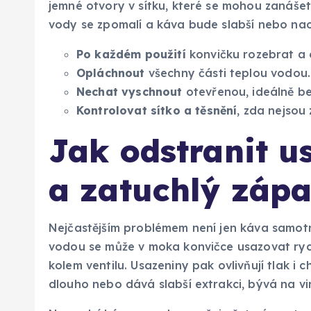
jemné otvory v sítku, které se mohou zanáš
vody se zpomalí a káva bude slabší nebo na
Po každém použití
konvičku rozebrat a o
Opláchnout
všechny části teplou vodou.
Nechat vyschnout
otevřenou, ideálně be
Kontrolovat sítko a těsnění
, zda nejso
Jak odstranit 
a zatuchlý záp
Nejčastějším problémem není jen káva samotn
vodou se může v moka konvičce usazovat rych
kolem ventilu. Usazeniny pak ovlivňují tlak i 
dlouho nebo dává slabší extrakci, bývá na vi