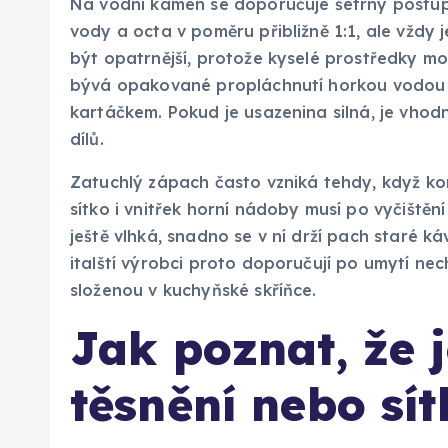
Na vodní kámen se doporučuje šetrný postup
vody a octa v poměru přibližně 1:1, ale vždy 
být opatrnější, protože kyselé prostředky m
bývá opakované propláchnutí horkou vodou 
kartáčkem. Pokud je usazenina silná, je vho
dílů.
Zatuchlý zápach často vzniká tehdy, když kon
sítko i vnitřek horní nádoby musí po vyčiště
ještě vlhká, snadno se v ní drží pach staré ká
italští výrobci proto doporučují po umytí ne
složenou v kuchyňské skříňce.
Jak poznat, že 
těsnění nebo sít