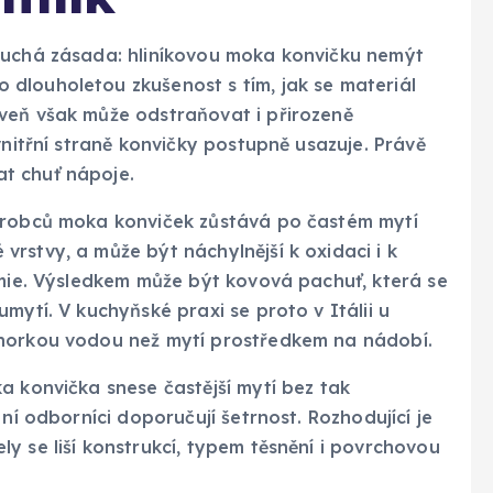
duchá zásada: hliníkovou moka konvičku nemýt
dlouholetou zkušenost s tím, jak se materiál
veň však může odstraňovat i přirozeně
vnitřní straně konvičky postupně usazuje. Právě
t chuť nápoje.
výrobců moka konviček zůstává po častém mytí
rstvy, a může být náchylnější k oxidaci i k
emie. Výsledkem může být kovová pachuť, která se
mytí. V kuchyňské praxi se proto v Itálii u
 horkou vodou než mytí prostředkem na nádobí.
a konvička snese častější mytí bez tak
ní odborníci doporučují šetrnost. Rozhodující je
y se liší konstrukcí, typem těsnění i povrchovou