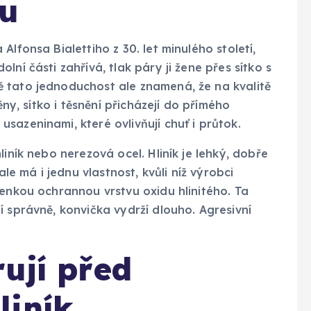
bu
lfonsa Bialettiho z 30. let minulého století,
ní části zahřívá, tlak páry ji žene přes sítko s
 tato jednoduchost ale znamená, že na kvalitě
ěny, sítko i těsnění přicházejí do přímého
sazeninami, které ovlivňují chuť i průtok.
iník nebo nerezová ocel. Hliník je lehký, dobře
ale má i jednu vlastnost, kvůli níž výrobci
tenkou ochrannou vrstvu oxidu hlinitého. Ta
í správně, konvička vydrží dlouho. Agresivní
rují před
liník