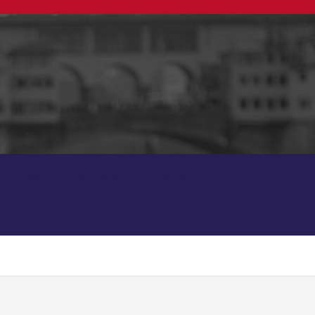
Dezerty recepty
Bistro