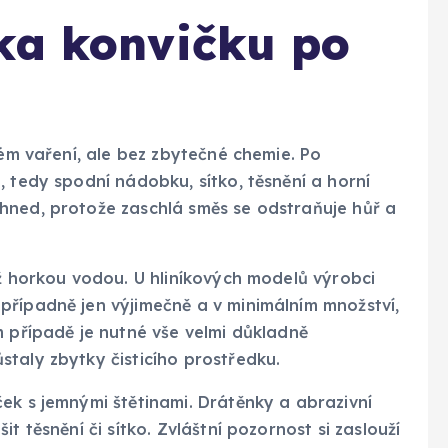
ka konvičku po
dém vaření, ale bez zbytečné chemie. Po
, tedy spodní nádobku, sítko, těsnění a horní
hned, protože zaschlá směs se odstraňuje hůř a
až horkou vodou. U hliníkových modelů výrobci
případně jen výjimečně a v minimálním množství,
m případě je nutné vše velmi důkladně
taly zbytky čisticího prostředku.
ek s jemnými štětinami. Drátěnky a abrazivní
t těsnění či sítko. Zvláštní pozornost si zaslouží