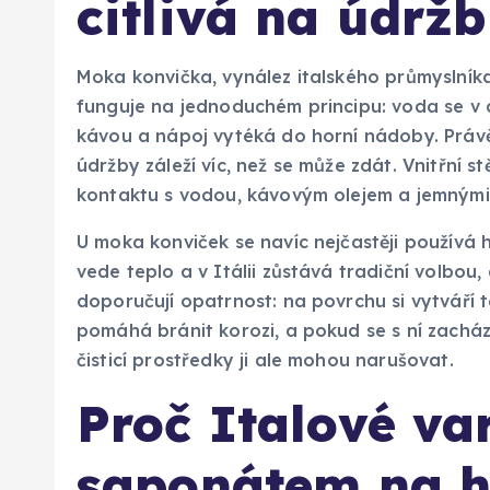
citlivá na údrž
Moka konvička, vynález italského průmyslníka A
funguje na jednoduchém principu: voda se v dol
kávou a nápoj vytéká do horní nádoby. Právě
údržby záleží víc, než se může zdát. Vnitřní st
kontaktu s vodou, kávovým olejem a jemnými u
U moka konviček se navíc nejčastěji používá hl
vede teplo a v Itálii zůstává tradiční volbou, 
doporučují opatrnost: na povrchu si vytváří 
pomáhá bránit korozi, a pokud se s ní zacház
čisticí prostředky ji ale mohou narušovat.
Proč Italové va
saponátem na h