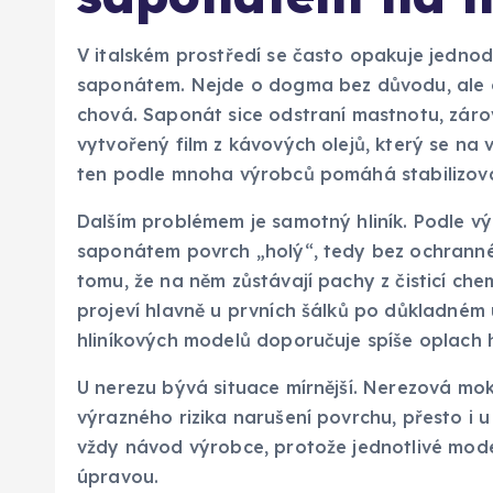
V italském prostředí se často opakuje jedno
saponátem. Nejde o dogma bez důvodu, ale o 
chová. Saponát sice odstraní mastnotu, záro
vytvořený film z kávových olejů, který se na 
ten podle mnoha výrobců pomáhá stabilizova
Dalším problémem je samotný hliník. Podle 
saponátem povrch „holý“, tedy bez ochranné v
tomu, že na něm zůstávají pachy z čisticí ch
projeví hlavně u prvních šálků po důkladném u
hliníkových modelů doporučuje spíše oplach
U nerezu bývá situace mírnější. Nerezová mok
výrazného rizika narušení povrchu, přesto i u 
vždy návod výrobce, protože jednotlivé model
úpravou.