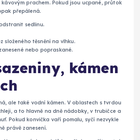
et kávovým prachem. Pokud jsou ucpané, průtok
opak přepálená.
dstranit sedlinu.
z složeného těsnění na vlhku.
u zanesené nebo popraskané.
usazeniny, kámen
ach
á, ale také vodní kámen. V oblastech s tvrdou
leji, a to hlavně na dně nádobky, v trubičce a
chuť. Pokud konvička vaří pomalu, syčí nezvykle
ně právě zanesení.