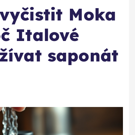
vyčistit Moka
č Italové
žívat saponát