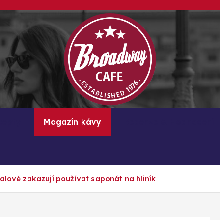
Kávové recepty, lifestyle a trendy inspirace
cepty
Magazín kávy
Recenze & Hodnocení
alové zakazují používat saponát na hliník