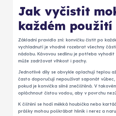
Jak vyčistit mo
každém použití
Základní pravidlo zní: konvičku čistit po kaž
vychladnutí je vhodné rozebrat všechny části
nádobu. Kávovou sedlinu je potřeba vyhodit 
může zadržovat vlhkost i pachy.
Jednotlivé díly se obvykle oplachují teplou 
často doporučují nepoužívat saponát vůbec, 
pokud je konvička silně znečištěná. V takové
opláchnout čistou vodou, aby v povrchu nezůs
K čištění se hodí měkká houbička nebo kartáč
prášky mohou poškrábat hliník i nerez a naruši