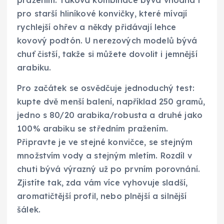
pražením. Taková kombinace bývá vhodná i
pro starší hliníkové konvičky, které mívají
rychlejší ohřev a někdy přidávají lehce
kovový podtón. U nerezových modelů bývá
chuť čistší, takže si můžete dovolit i jemnější
arabiku.
Pro začátek se osvědčuje jednoduchý test:
kupte dvě menší balení, například 250 gramů,
jedno s 80/20 arabika/robusta a druhé jako
100% arabiku se středním pražením.
Připravte je ve stejné konvičce, se stejným
množstvím vody a stejným mletím. Rozdíl v
chuti bývá výrazný už po prvním porovnání.
Zjistíte tak, zda vám více vyhovuje sladší,
aromatičtější profil, nebo plnější a silnější
šálek.