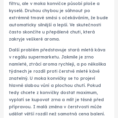
filtru, ale v moka konvičce působí ploše a
kyselě. Druhou chybou je sáhnout po
extrémně tmavé směsi s očekáváním, že bude
automaticky silnější a lepší. Ve skutečnosti
často skončíte u přepálené chuti, která
zakryje veškeré aroma.
Další problém představuje stará mletá káva
v regálu supermarketu. Jakmile je zrno
namleté, ztrácí aroma rychleji, a po několika
týdnech je rozdíl proti čerstvě mleté kávě
znatelný. U moka konvičky se to projeví
hlavně slabou vůní a plochou chutí. Pokud
tedy chcete z konvičky dostat maximum,
vyplatí se kupovat zrna a mlít je těsně před
přípravou. I malá změna v čerstvosti může
udělat větší rozdíl než samotná cena balení.