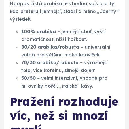
Naopak čistá arabika je vhodná spíš pro ty,
kdo preferují jemnější, sladší a méně „úderný“
výsledek.
100% arabika
– jemnější chuť, vyšší
aromatičnost, nižší hořkost.
80/20 arabika/robusta
– univerzální
volba pro většinu moka konviček.
70/30 arabika/robusta
– výraznější
tělo, více kofeinu, silnější dojem.
50/50
– velmi intenzivní, vhodné pro
milovníky hořčí, „italské“ kávy.
Pražení rozhoduje
víc, než si mnozí