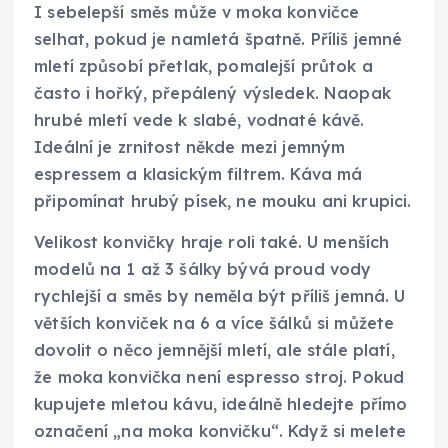
I sebelepší směs může v moka konvičce
selhat, pokud je namletá špatně. Příliš jemné
mletí způsobí přetlak, pomalejší průtok a
často i hořký, přepálený výsledek. Naopak
hrubé mletí vede k slabé, vodnaté kávě.
Ideální je zrnitost někde mezi jemným
espressem a klasickým filtrem. Káva má
připomínat hrubý písek, ne mouku ani krupici.
Velikost konvičky hraje roli také. U menších
modelů na 1 až 3 šálky bývá proud vody
rychlejší a směs by neměla být příliš jemná. U
větších konviček na 6 a více šálků si můžete
dovolit o něco jemnější mletí, ale stále platí,
že moka konvička není espresso stroj. Pokud
kupujete mletou kávu, ideálně hledejte přímo
označení „na moka konvičku“. Když si melete