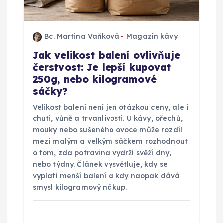
p
ř
Bc. Martina Vaňková
Magazín kávy
í
Jak velikost balení ovlivňuje
čerstvost: Je lepší kupovat
s
250g, nebo kilogramové
sáčky?
p
Velikost balení není jen otázkou ceny, ale i
ě
chuti, vůně a trvanlivosti. U kávy, ořechů,
mouky nebo sušeného ovoce může rozdíl
v
mezi malým a velkým sáčkem rozhodnout
o tom, zda potravina vydrží svěží dny,
nebo týdny. Článek vysvětluje, kdy se
e
vyplatí menší balení a kdy naopak dává
smysl kilogramový nákup.
k