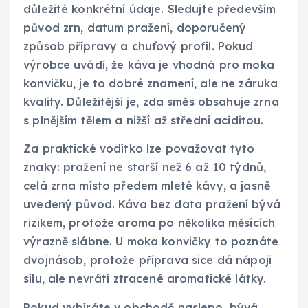
důležité konkrétní údaje. Sledujte především
původ zrn, datum pražení, doporučený
způsob přípravy a chuťový profil. Pokud
výrobce uvádí, že káva je vhodná pro moka
konvičku, je to dobré znamení, ale ne záruka
kvality. Důležitější je, zda směs obsahuje zrna
s plnějším tělem a nižší až střední aciditou.
Za praktické vodítko lze považovat tyto
znaky: pražení ne starší než 6 až 10 týdnů,
celá zrna místo předem mleté kávy, a jasně
uvedený původ. Káva bez data pražení bývá
rizikem, protože aroma po několika měsících
výrazně slábne. U moka konvičky to poznáte
dvojnásob, protože příprava sice dá nápoji
sílu, ale nevrátí ztracené aromatické látky.
Pokud vybíráte v obchodě naslepo, bývá