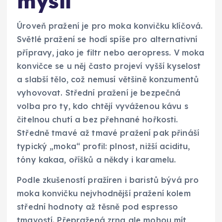
myslí
Úroveň pražení je pro moka konvičku klíčová.
Světlé pražení se hodí spíše pro alternativní
přípravy, jako je filtr nebo aeropress. V moka
konvičce se u něj často projeví vyšší kyselost
a slabší tělo, což nemusí většině konzumentů
vyhovovat. Střední pražení je bezpečná
volba pro ty, kdo chtějí vyváženou kávu s
čitelnou chutí a bez přehnané hořkosti.
Středně tmavé až tmavé pražení pak přináší
typický „moka“ profil: plnost, nižší aciditu,
tóny kakaa, oříšků a někdy i karamelu.
Podle zkušeností pražíren i baristů bývá pro
moka konvičku nejvhodnější pražení kolem
střední hodnoty až těsně pod espresso
tmavostí. Přepražená zrna ale mohou mít