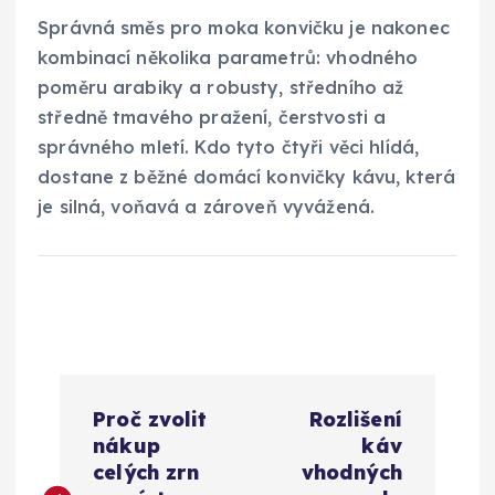
Správná směs pro moka konvičku je nakonec
kombinací několika parametrů: vhodného
poměru arabiky a robusty, středního až
středně tmavého pražení, čerstvosti a
správného mletí. Kdo tyto čtyři věci hlídá,
dostane z běžné domácí konvičky kávu, která
je silná, voňavá a zároveň vyvážená.
N
Proč zvolit
Rozlišení
a
nákup
káv
celých zrn
vhodných