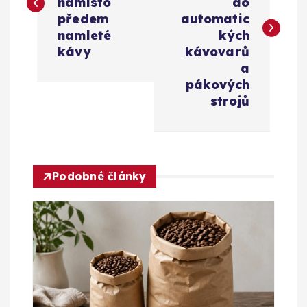
v
namísto
do
předem
automatic
i
namleté
kých
kávy
kávovarů
g
a
pákových
a
strojů
c
e
Podobné články
p
r
o