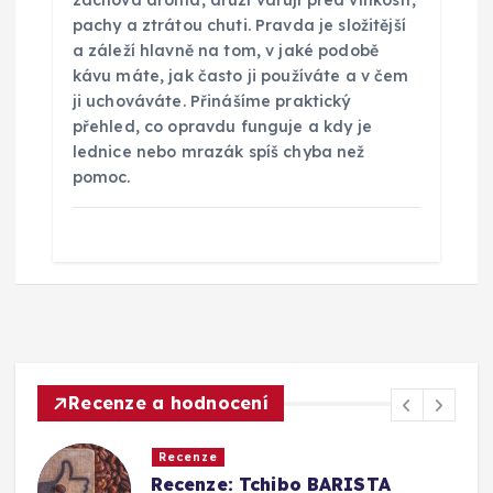
zachová aroma, druzí varují před vlhkostí,
pachy a ztrátou chuti. Pravda je složitější
a záleží hlavně na tom, v jaké podobě
kávu máte, jak často ji používáte a v čem
ji uchováváte. Přinášíme praktický
přehled, co opravdu funguje a kdy je
lednice nebo mrazák spíš chyba než
pomoc.
Recenze a hodnocení
Recenze
Srovnání a recenze: Tchibo