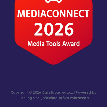
Copyright © 2026 CafeBroadway.cz | Powered by
PureLog s.r.o. , všechna práva vyhrazena.