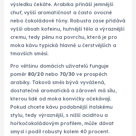
výsledku čekáte. Arabika přináší jemnější
chuť, vyšší aromatičnost a často ovocné
nebo čokoládové tóny. Robusta zase přidává
vyšší obsah kofeinu, hutnější tělo a výraznější
cremu, tedy pěnu na povrchu, která je pro
moka kávu typická hlavně u čerstvějších a
tmavších směsí.
Pro většinu domácích uživatelů funguje
poměr
80/20
nebo
70/30
ve prospěch
arabiky. Taková směs bývá vyvážená,
dostatečně aromatická a zároveň má sílu,
kterou lidé od moka konvičky očekávají.
Pokud chcete kávu podobnější italskému
stylu, tedy výraznější, s nižší aciditou a
hořkočokoládovým profilem, může dávat
smysl i podíl robusty kolem 40 procent.