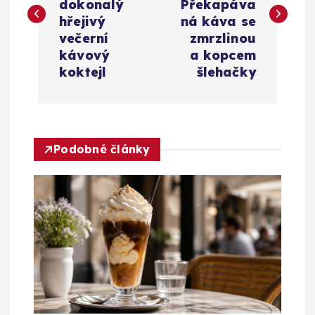
v
dokonalý
Překapáva
hřejivý
ná káva se
i
večerní
zmrzlinou
kávový
a kopcem
g
koktejl
šlehačky
a
c
Podobné články
e
p
r
o