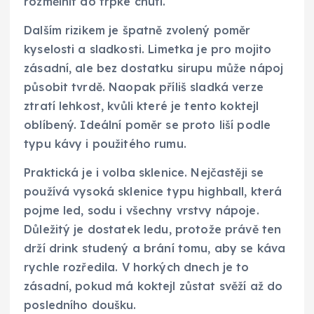
rozmělnit do trpké chuti.
Dalším rizikem je špatně zvolený poměr
kyselosti a sladkosti. Limetka je pro mojito
zásadní, ale bez dostatku sirupu může nápoj
působit tvrdě. Naopak příliš sladká verze
ztratí lehkost, kvůli které je tento koktejl
oblíbený. Ideální poměr se proto liší podle
typu kávy i použitého rumu.
Praktická je i volba sklenice. Nejčastěji se
používá vysoká sklenice typu highball, která
pojme led, sodu i všechny vrstvy nápoje.
Důležitý je dostatek ledu, protože právě ten
drží drink studený a brání tomu, aby se káva
rychle rozředila. V horkých dnech je to
zásadní, pokud má koktejl zůstat svěží až do
posledního doušku.