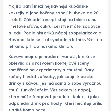
Mojito patří mezi nejslavnější kubánské
koktejly a jeho kořeny sahají hluboko do 20.
století. Základní recept stojí na bílém rumu,
limetové šťávě, cukru, čerstvé mátě, sodovce
a ledu. Podle historiků nápoj zpopularizovala
Havana, kde se stal symbolem letní svěžesti a
lehkého pití do horkého klimatu.
Kávové mojito je moderní variací, která se
objevila až s rozvojem koktejlové scény
zaměřené na experimenty s chutěmi. Bary
začaly hledat způsoby, jak spojit klasické
drinky s kávou, jež má sama o sobě výraznou
chuť i funkční efekt. Výsledkem je nápoj,
který může fungovat jako letní koktejl i jako
odpolední drink pro hosty, kteří nechtějí příliš
sladké kombinace.