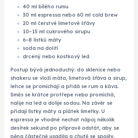
40 ml bílého rumu
30 ml espressa nebo 60 ml cold brew
20 ml čerstvé limetové šťávy
10–15 ml cukrového sirupu
6–8 lístků máty
soda na dolití
drcený nebo kostkový led
Postup bývá jednoduchý: do sklenice nebo
shakeru se vloží máta, limetová šťáva a sirup,
lehce se promíchají a přidá se rum a káva.
Směs se krátce protřepe nebo promíchá,
nalije na led a dolije sodou. Na závěr se
přidají lístky máty a plátek limetky. U
espressa je vhodné nechat nápoj několik
desítek sekund po přípravě odstát, aby se
pěna částečně usadila a chutě se spojily.