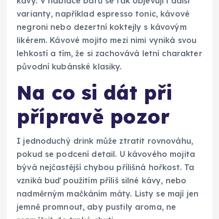
kávy. V nabídce barů se tak objevují i další
varianty, například espresso tonic, kávové
negroni nebo dezertní koktejly s kávovým
likérem. Kávové mojito mezi nimi vyniká svou
lehkostí a tím, že si zachovává letní charakter
původní kubánské klasiky.
Na co si dát při
přípravě pozor
I jednoduchý drink může ztratit rovnováhu,
pokud se podcení detail. U kávového mojita
bývá nejčastější chybou přílišná hořkost. Ta
vzniká buď použitím příliš silné kávy, nebo
nadměrným mačkáním máty. Listy se mají jen
jemně promnout, aby pustily aroma, ne