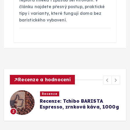
teplota mléka i způsob servírování. V
článku najdete přesný postup, praktické
tipy i varianty, které fungují doma bez
baristického vybavení.
Recenze a hodnocení
Recenze
chibo BARISTA
Srovnání a rece
zrnková káva, 1000g
Barista Caffè C
Konkurence (Fa
3