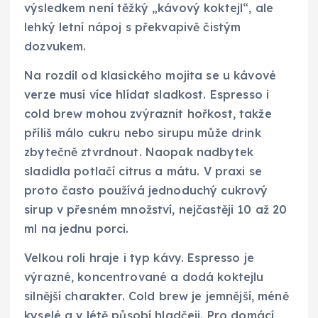
výsledkem není těžký „kávový koktejl“, ale
lehký letní nápoj s překvapivě čistým
dozvukem.
Na rozdíl od klasického mojita se u kávové
verze musí více hlídat sladkost. Espresso i
cold brew mohou zvýraznit hořkost, takže
příliš málo cukru nebo sirupu může drink
zbytečně ztvrdnout. Naopak nadbytek
sladidla potlačí citrus a mátu. V praxi se
proto často používá jednoduchý cukrový
sirup v přesném množství, nejčastěji 10 až 20
ml na jednu porci.
Velkou roli hraje i typ kávy. Espresso je
výrazné, koncentrované a dodá koktejlu
silnější charakter. Cold brew je jemnější, méně
kyselé a v létě působí hladčeji. Pro domácí