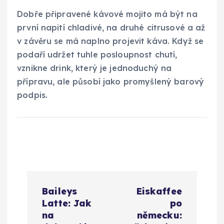
Dobře připravené kávové mojito má být na
první napití chladivé, na druhé citrusové a až
v závěru se má naplno projevit káva. Když se
podaří udržet tuhle posloupnost chutí,
vznikne drink, který je jednoduchý na
přípravu, ale působí jako promyšlený barový
podpis.
N
Baileys
Eiskaffee
a
Latte: Jak
po
na
německu: