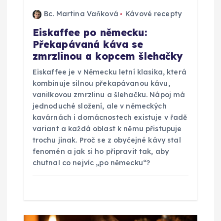
p
Bc. Martina Vaňková
Kávové recepty
ř
Eiskaffee po německu:
Překapávaná káva se
í
zmrzlinou a kopcem šlehačky
s
Eiskaffee je v Německu letní klasika, která
kombinuje silnou překapávanou kávu,
p
vanilkovou zmrzlinu a šlehačku. Nápoj má
jednoduché složení, ale v německých
ě
kavárnách i domácnostech existuje v řadě
variant a každá oblast k němu přistupuje
trochu jinak. Proč se z obyčejné kávy stal
v
fenomén a jak si ho připravit tak, aby
chutnal co nejvíc „po německu“?
e
k