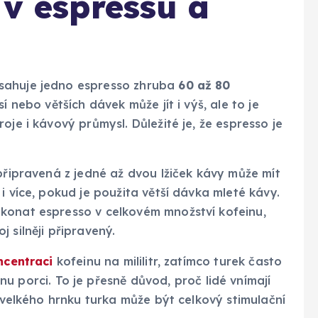
 v espressu a
sahuje jedno espresso zhruba
60 až 80
sí nebo větších dávek může jít i výš, ale to je
oje i kávový průmysl. Důležité je, že espresso je
připravená z jedné až dvou lžiček kávy může mít
 i více, pokud je použita větší dávka mleté kávy.
konat espresso v celkovém množství kofeinu,
 silněji připravený.
ncentraci
kofeinu na mililitr, zatímco turek často
u porci. To je přesně důvod, proč lidé vnímají
í velkého hrnku turka může být celkový stimulační