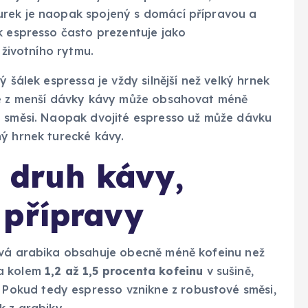
urek je naopak spojený s domácí přípravou a
k espresso často prezentuje jako
 životního rytmu.
 šálek espressa je vždy silnější než velký hrnek
ené z menší dávky kávy může obsahovat méně
é směsi. Naopak dvojité espresso už může dávku
ý hrnek turecké kávy.
e druh kávy,
 přípravy
ová arabika obsahuje obecně méně kofeinu než
ba kolem
1,2 až 1,5 procenta kofeinu
v sušině,
. Pokud tedy espresso vznikne z robustové směsi,
k z arabiky.