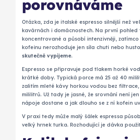
porovnáváme
Otázka, zda je italské espresso silnější než v
kavárnách i domácnostech. Na první pohled t
koncentrované a působí intenzivněji, zatímco
kofeinu nerozhoduje jen síla chuti nebo hust
skutečně vypijeme
.
Espresso se připravuje pod tlakem horké vo
krátké doby. Typická porce má 25 až 40 milili
zalitím mleté kávy horkou vodou bez filtrace
mililitrů. Už tady je jasné, že srovnání není je
nápoje dostane a jak dlouho se z ní kofein uv
V praxi tedy může malý šálek espressa působit
velký hrnek turka. Rozhodující je dávka použi