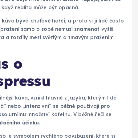
 i když realita může být opačná.
áva bývá chuťově hořčí, a proto si ji lidé často
vší pražení samo o sobě nemusí znamenat vyšší
tka a rozdíly mezi světlým a tmavým pražením
s o
spressu
nější káva, vznikl hlavně z jazyka, kterým lidé
trá“ nebo „intenzivní“ se běžně používají pro
absolutnímu množství kofeinu. V běžné řeči se
ulačního účinku
.
esso je symbolem rychlého povzbuzení, které si