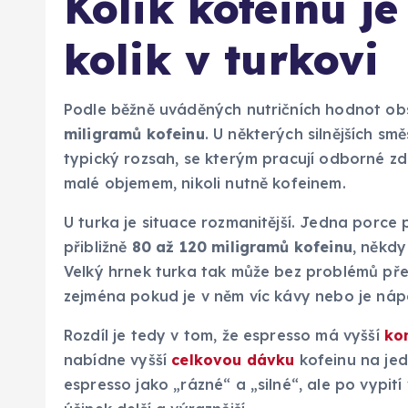
Kolik kofeinu je
kolik v turkovi
Podle běžně uváděných nutričních hodnot ob
miligramů kofeinu
. U některých silnějších smě
typický rozsah, se kterým pracují odborné zdr
malé objemem, nikoli nutně kofeinem.
U turka je situace rozmanitější. Jedna porce 
přibližně
80 až 120 miligramů kofeinu
, někdy
Velký hrnek turka tak může bez problémů pře
zejména pokud je v něm víc kávy nebo je nápoj
Rozdíl je tedy v tom, že espresso má vyšší
ko
nabídne vyšší
celkovou dávku
kofeinu na jedn
espresso jako „rázné“ a „silné“, ale po vypit