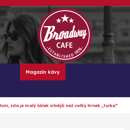
Kávové recepty, lifestyle a trendy inspirace
cepty
Magazín kávy
Recenze & Hodnocení
om, zda je malý šálek silnější než velký hrnek „turka“