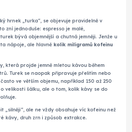
elký hrnek „turka“, se objevuje pravidelně v
o zní jednoduše: espresso je malé,
 turek bývá objemnější a chutná jemněji. Jenže u
ota nápoje, ale hlavně
kolik miligramů kofeinu
dy, která projde jemně mletou kávou během
trů. Turek se naopak připravuje přelitím nebo
, často ve větším objemu, například 150 až 250
n o velikosti šálku, ale o tom, kolik kávy se do
olňuje.
 „silněji“, ale ne vždy obsahuje víc kofeinu než
té kávy, druh zrn i způsob extrakce.