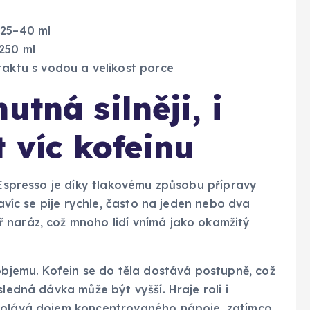
 25–40 ml
250 ml
aktu s vodou a velikost porce
utná silněji, i
 víc kofeinu
. Espresso je díky tlakovému způsobu přípravy
Navíc se pije rychle, často na jeden nebo dva
 naráz, což mnoho lidí vnímá jako okamžitý
 objemu. Kofein se do těla dostává postupně, což
sledná dávka může být vyšší. Hraje roli i
yvolává dojem koncentrovaného nápoje, zatímco