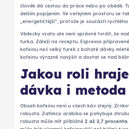
člověk dá cestou do práce nebo po obědě. T
delším popíjením. Ve veřejném prostoru se ta
„energetičtější“, protože je součástí rychlého
Vědecky vzato ale není správné tvrdit, že malý
turka. Záleží na receptu. Espresso připrav
kofeinu než velký turek z bohaté dávky mlet
kofeinu výrazně navýšit a dostat se nad běžn
Jakou roli hraj
dávka i metoda
Obsah kofeinu není u všech káv stejný. Zrnk
robusta. Zatímco arabika se pohybuje zhru
robusta může mít přibližně
2 až 2,7 procenta
může být výrazně kofeinovější než běžný ture