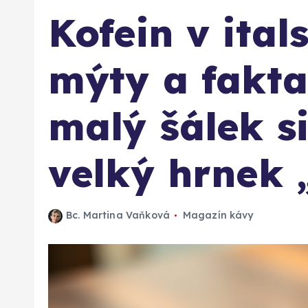
Kofein v ita
mýty a fakta
malý šálek si
velký hrnek 
Bc. Martina Vaňková
Magazín kávy