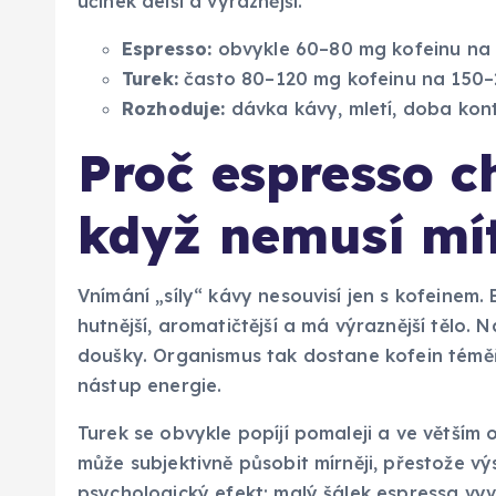
účinek delší a výraznější.
Espresso:
obvykle 60–80 mg kofeinu na
Turek:
často 80–120 mg kofeinu na 150–
Rozhoduje:
dávka kávy, mletí, doba kont
Proč espresso ch
když nemusí mít
Vnímání „síly“ kávy nesouvisí jen s kofeinem
hutnější, aromatičtější a má výraznější tělo. 
doušky. Organismus tak dostane kofein téměř
nástup energie.
Turek se obvykle popíjí pomaleji a ve větším
může subjektivně působit mírněji, přestože vý
psychologický efekt: malý šálek espressa v