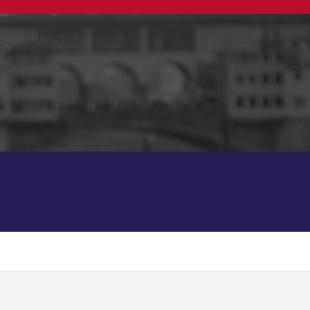
Dezerty recepty
Bistro