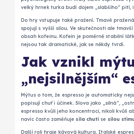
velký hrnek turka budí dojem „slabšího“ pití,
Do hry vstupuje také pražení. Tmavě pražená k
spojují s vyšší silou. Ve skutečnosti ale tma
obsah kofeinu. Kofein je poměrně stabilní lá
nejsou tak dramatické, jak se někdy tvrdí.
Jak vznikl mýtu
„nejsilnějším“ e
Mýtus o tom, že espresso je automaticky nejsil
popisují chuť i účinek. Slova jako „silná“, „os
espresso kvůli jeho koncentraci, nikoli kvůli 
navíc často zaměňuje
síla chuti
se
silou stim
Další roli hraje kávová kultura. Italské espr