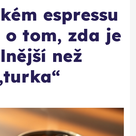
lském espressu
 o tom, zda je
lnější než
„turka“