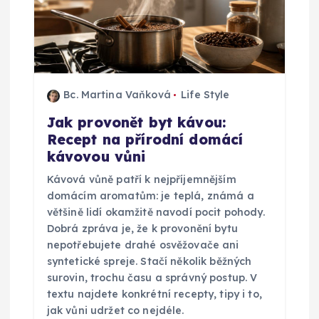
o
p
ř
Bc. Martina Vaňková
Life Style
í
Jak provonět byt kávou:
Recept na přírodní domácí
s
kávovou vůni
p
Kávová vůně patří k nejpříjemnějším
domácím aromatům: je teplá, známá a
ě
většině lidí okamžitě navodí pocit pohody.
Dobrá zpráva je, že k provonění bytu
nepotřebujete drahé osvěžovače ani
v
syntetické spreje. Stačí několik běžných
surovin, trochu času a správný postup. V
e
textu najdete konkrétní recepty, tipy i to,
jak vůni udržet co nejdéle.