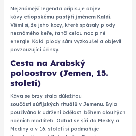
Nejznámější legenda připisuje objev
kávy
etiopskému pastýři jménem Kaldi
.
Všiml si, že jeho kozy, které spásaly plody
neznámého keře, tančí celou noc plné
energie. Kaldi plody sám vyzkoušel a objevil
povzbuzující účinky.
Cesta na Arabský
poloostrov (Jemen, 15.
století)
Káva se brzy stala důležitou
součástí
súfijských rituálů
v Jemenu. Byla
používána k udržení bdělosti během dlouhých
nočních modliteb. Odtud se šíří do Mekky a
Mediny a v 16. století si podmaňuje