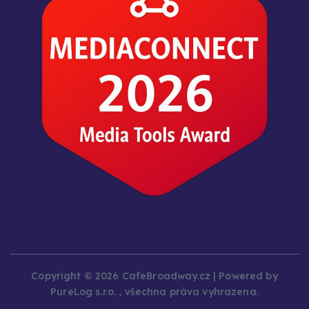
Copyright © 2026 CafeBroadway.cz | Powered by
PureLog s.r.o. , všechna práva vyhrazena.