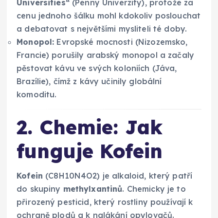
Universities“
(Penny Univerzity), protože za
cenu jednoho šálku mohl kdokoliv poslouchat
a debatovat s největšími mysliteli té doby.
Monopol:
Evropské mocnosti (Nizozemsko,
Francie) porušily arabský monopol a začaly
pěstovat kávu ve svých koloniích (Jáva,
Brazílie), čímž z kávy učinily globální
komoditu.
2. Chemie: Jak
funguje Kofein
Kofein
(C8​H10​N4​O2​) je alkaloid, který patří
do skupiny
methylxantinů
. Chemicky je to
přirozený pesticid, který rostliny používají k
ochraně plodů a k nalákání opylovačů.