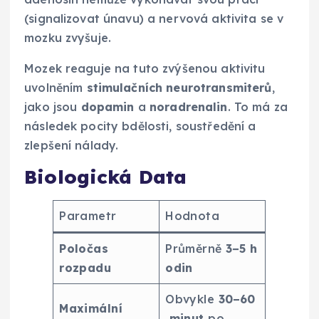
(signalizovat únavu) a nervová aktivita se v
mozku zvyšuje.
Mozek reaguje na tuto zvýšenou aktivitu
uvolněním
stimulačních neurotransmiterů
,
jako jsou
dopamin
a
noradrenalin
. To má za
následek pocity bdělosti, soustředění a
zlepšení nálady.
Biologická Data
Parametr
Hodnota
Poločas
Průměrně
3−5 h
rozpadu
odin
Obvykle
30−60
Maximální
minut
po