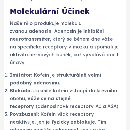
Molekulární Účinek
Naše tělo produkuje molekulu
zvanou
adenosin
. Adenosin je
inhibiční
neurotransmiter
, který se během dne váže
na specifické receptory v mozku a zpomaluje
aktivitu nervových buněk, což vyvolává pocit
únavy.
Imitátor:
Kofein je
strukturálně velmi
podobný adenosinu
.
Blokáda:
Jakmile kofein vstoupí do krevního
oběhu,
váže se na stejné
receptory
(adenosinové receptory A1​ a A2A​).
Povzbuzení:
Kofein však receptory
neaktivuje, jen je
fyzicky zablokuje
. Tím
adenosin nemůže vykonávat svou práci