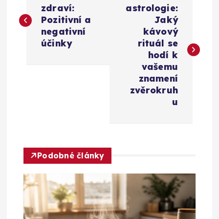
a
zdraví:
astrologie:
Pozitivní a
Jaký
v
negativní
kávový
účinky
rituál se
i
hodí k
vašemu
g
znamení
zvěrokruh
a
u
c
e
Podobné články
p
r