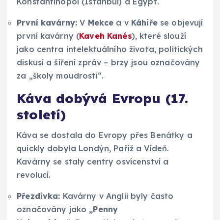
Konstantinopol (Istanbul) a Egypt.
První kavárny:
V
Mekce
a v
Káhiře
se objevují
první kavárny (
Kaveh Kanés
), které slouží
jako centra intelektuálního života, politických
diskusí a šíření zpráv – brzy jsou označovány
za „školy moudrosti“.
Káva dobývá Evropu (17.
století)
Káva se dostala do Evropy přes Benátky a
quickly dobyla Londýn, Paříž a Vídeň.
Kavárny se staly centry osvícenství a
revolucí.
Přezdívka:
Kavárny v Anglii byly často
označovány jako
„Penny