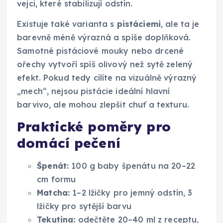
vejci, které stabilizují odstín.
Existuje také varianta s
pistáciemi
, ale ta je
barevně méně výrazná a spíše doplňková.
Samotné pistáciové mouky nebo drcené
ořechy vytvoří spíš olivový než sytě zelený
efekt. Pokud tedy cílíte na vizuálně výrazný
„mech“, nejsou pistácie ideální hlavní
barvivo, ale mohou zlepšit chuť a texturu.
Praktické poměry pro
domácí pečení
Špenát:
100 g baby špenátu na 20–22
cm formu
Matcha:
1–2 lžičky pro jemný odstín, 3
lžičky pro sytější barvu
Tekutina:
odečtěte 20–40 ml z receptu,