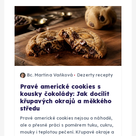
e
p
r
o
p
ř
Bc. Martina Vaňková
Dezerty recepty
Pravé americké cookies s
í
kousky čokolády: Jak docílit
křupavých okrajů a měkkého
s
středu
p
Pravé americké cookies nejsou o náhodě,
ale o přesné práci s poměrem tuku, cukru,
ě
mouky i teplotou pečení. Křupavé okraje a