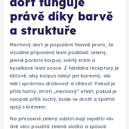
dort funguje
právě díky barvě
a struktuře
Mechový dort je populární hlavně proto, že
vizuálně připomíná lesní podklad: zelený,
jemně porézní korpus, světlý krém a
kyselkavé lesní ovoce. Z hlediska receptury je
klíčové, aby korpus nebyl jen barevný, ale
měl i správnou drobivost a vlhkost. Pokud je
příliš hutný, ztratí „mechový“ efekt; pokud je
naopak příliš suchý, bude se drolit a špatně
spojí s krémem.
Na přirozeně zelený odstín mají největší vliv
dvě věci: použitá zelená složka a způsob