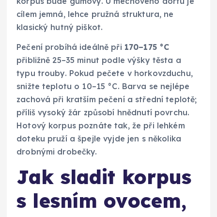
korpus bude gumový. U mechového dortu je
cílem jemná, lehce pružná struktura, ne
klasický hutný piškot.
Pečení probíhá ideálně při
170–175 °C
přibližně 25–35 minut podle výšky těsta a
typu trouby. Pokud pečete v horkovzduchu,
snižte teplotu o 10–15 °C. Barva se nejlépe
zachová při kratším pečení a střední teplotě;
příliš vysoký žár způsobí hnědnutí povrchu.
Hotový korpus poznáte tak, že při lehkém
doteku pruží a špejle vyjde jen s několika
drobnými drobečky.
Jak sladit korpus
s lesním ovocem,