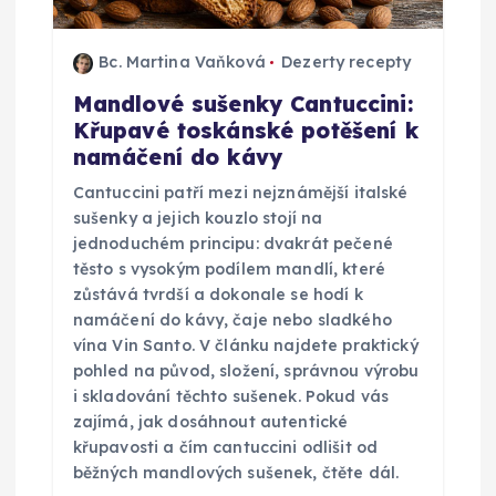
Bc. Martina Vaňková
Dezerty recepty
Mandlové sušenky Cantuccini:
Křupavé toskánské potěšení k
namáčení do kávy
Cantuccini patří mezi nejznámější italské
sušenky a jejich kouzlo stojí na
jednoduchém principu: dvakrát pečené
těsto s vysokým podílem mandlí, které
zůstává tvrdší a dokonale se hodí k
namáčení do kávy, čaje nebo sladkého
vína Vin Santo. V článku najdete praktický
pohled na původ, složení, správnou výrobu
i skladování těchto sušenek. Pokud vás
zajímá, jak dosáhnout autentické
křupavosti a čím cantuccini odlišit od
běžných mandlových sušenek, čtěte dál.