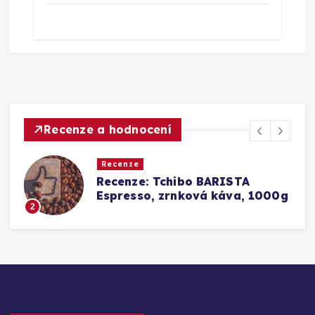
Recenze a hodnocení
Recenze
Srovnání a recenze: Tchibo
g
Barista Caffè Crema vs.
Konkurence (Fairtrade Crema)
3