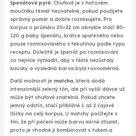
špenátové pyré
. Chuťově je v hotovém
moučníku téměř neznatelné, pokud použijete
správný poměr a dobře rozmixujete. Pro
korpus o průměru 20–22 cm obvykle stačí 80–
120 g baby špenátu, krátce spařeného nebo
pouze rozmixovaného s tekutinou podle typu
receptu. Důležité je špenát po rozmixování
co nejvíce vyhladit, aby v těstě nezůstaly
kousky a výsledná barva byla rovnoměrná.
Další možností je
matcha
, která dodá
intenzivnější zelený tón, ale při vyšší dávce už
může být chuťově znatelná. Pokud chcete
jemný odstín, stačí přibližně 1 až 2 čajové
lžičky na celý korpus. U matchy počítejte s
tím, že při pečení může barvu mírně ztlumit,
proto je vhodné ji kombinovat s tukem a