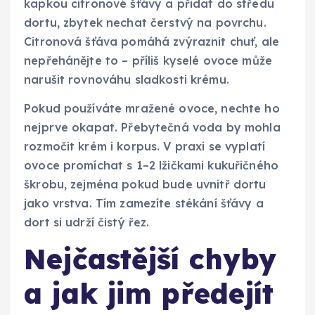
kapkou citronové šťávy a přidat do středu
dortu, zbytek nechat čerstvý na povrchu.
Citronová šťáva pomáhá zvýraznit chuť, ale
nepřehánějte to – příliš kyselé ovoce může
narušit rovnováhu sladkosti krému.
Pokud používáte mražené ovoce, nechte ho
nejprve okapat. Přebytečná voda by mohla
rozmočit krém i korpus. V praxi se vyplatí
ovoce promíchat s 1–2 lžičkami kukuřičného
škrobu, zejména pokud bude uvnitř dortu
jako vrstva. Tím zamezíte stékání šťávy a
dort si udrží čistý řez.
Nejčastější chyby
a jak jim předejít