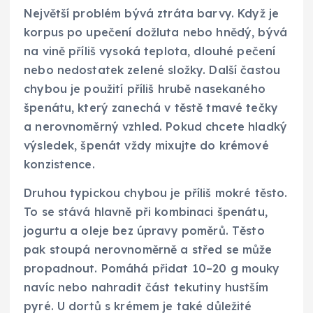
Největší problém bývá ztráta barvy. Když je
korpus po upečení dožluta nebo hnědý, bývá
na vině příliš vysoká teplota, dlouhé pečení
nebo nedostatek zelené složky. Další častou
chybou je použití příliš hrubě nasekaného
špenátu, který zanechá v těstě tmavé tečky
a nerovnoměrný vzhled. Pokud chcete hladký
výsledek, špenát vždy mixujte do krémové
konzistence.
Druhou typickou chybou je příliš mokré těsto.
To se stává hlavně při kombinaci špenátu,
jogurtu a oleje bez úpravy poměrů. Těsto
pak stoupá nerovnoměrně a střed se může
propadnout. Pomáhá přidat 10–20 g mouky
navíc nebo nahradit část tekutiny hustším
pyré. U dortů s krémem je také důležité