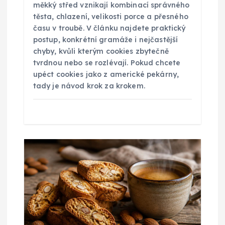
měkký střed vznikají kombinací správného
těsta, chlazení, velikosti porce a přesného
v
času v troubě. V článku najdete praktický
postup, konkrétní gramáže i nejčastější
e
chyby, kvůli kterým cookies zbytečně
tvrdnou nebo se rozlévají. Pokud chcete
k
upéct cookies jako z americké pekárny,
tady je návod krok za krokem.