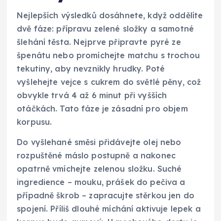
Nejlepších výsledků dosáhnete, když oddělíte
dvě fáze: přípravu zelené složky a samotné
šlehání těsta. Nejprve připravte pyré ze
špenátu nebo promíchejte matchu s trochou
tekutiny, aby nevznikly hrudky. Poté
vyšlehejte vejce s cukrem do světlé pěny, což
obvykle trvá 4 až 6 minut při vyšších
otáčkách. Tato fáze je zásadní pro objem
korpusu.
Do vyšlehané směsi přidávejte olej nebo
rozpuštěné máslo postupně a nakonec
opatrně vmíchejte zelenou složku. Suché
ingredience – mouku, prášek do pečiva a
případně škrob – zapracujte stěrkou jen do
spojení. Příliš dlouhé míchání aktivuje lepek a