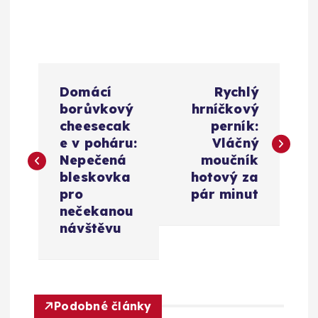
N
Domácí
Rychlý
a
borůvkový
hrníčkový
cheesecak
perník:
v
e v poháru:
Vláčný
Nepečená
moučník
i
bleskovka
hotový za
pro
pár minut
g
nečekanou
návštěvu
a
c
Podobné články