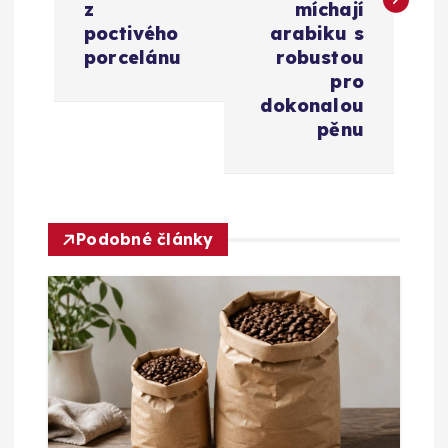
z
míchají
g
poctivého
arabiku s
porcelánu
robustou
a
pro
dokonalou
c
pěnu
e
p
Podobné články
r
o
p
ř