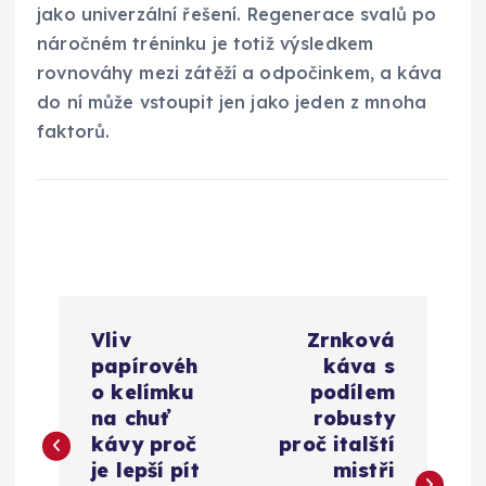
jako univerzální řešení. Regenerace svalů po
náročném tréninku je totiž výsledkem
rovnováhy mezi zátěží a odpočinkem, a káva
do ní může vstoupit jen jako jeden z mnoha
faktorů.
N
Vliv
Zrnková
a
papírovéh
káva s
o kelímku
podílem
v
na chuť
robusty
kávy proč
proč italští
i
je lepší pít
mistři