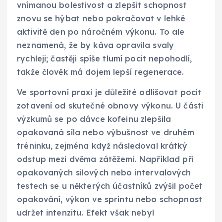
vnímanou bolestivost a zlepšit schopnost
znovu se hýbat nebo pokračovat v lehké
aktivitě den po náročném výkonu. To ale
neznamená, že by káva opravila svaly
rychleji; častěji spíše tlumí pocit nepohodlí,
takže člověk má dojem lepší regenerace.
Ve sportovní praxi je důležité odlišovat pocit
zotavení od skutečné obnovy výkonu. U části
výzkumů se po dávce kofeinu zlepšila
opakovaná síla nebo výbušnost ve druhém
tréninku, zejména když následoval krátký
odstup mezi dvěma zátěžemi. Například při
opakovaných silových nebo intervalových
testech se u některých účastníků zvýšil počet
opakování, výkon ve sprintu nebo schopnost
udržet intenzitu. Efekt však nebyl