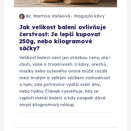
í
Bc. Martina Vaňková
Magazín kávy
s
Jak velikost balení ovlivňuje
čerstvost: Je lepší kupovat
p
250g, nebo kilogramové
sáčky?
ě
Velikost balení není jen otázkou ceny, ale i
v
chuti, vůně a trvanlivosti. U kávy, ořechů,
mouky nebo sušeného ovoce může rozdíl
mezi malým a velkým sáčkem rozhodnout
e
o tom, zda potravina vydrží svěží dny,
nebo týdny. Článek vysvětluje, kdy se
k
vyplatí menší balení a kdy naopak dává
smysl kilogramový nákup.