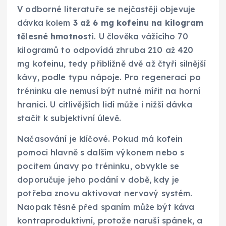
V odborné literatuře se nejčastěji objevuje
dávka kolem
3 až 6 mg kofeinu na kilogram
tělesné hmotnosti
. U člověka vážícího 70
kilogramů to odpovídá zhruba 210 až 420
mg kofeinu, tedy přibližně dvě až čtyři silnější
kávy, podle typu nápoje. Pro regeneraci po
tréninku ale nemusí být nutné mířit na horní
hranici. U citlivějších lidí může i nižší dávka
stačit k subjektivní úlevě.
Načasování je klíčové. Pokud má kofein
pomoci hlavně s dalším výkonem nebo s
pocitem únavy po tréninku, obvykle se
doporučuje jeho podání v době, kdy je
potřeba znovu aktivovat nervový systém.
Naopak těsně před spaním může být káva
kontraproduktivní, protože naruší spánek, a