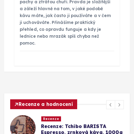
pachy a ztrátou chuti. Pravda je složitější
a záleží hlavně na tom, v jaké podobě
kávu máte, jak často ji používáte a v čem
ji uchováváte. Přinášíme praktický
přehled, co opravdu funguje a kdy je
lednice nebo mrazák spíš chyba než
pomoc.
Recenze a hodnocení
Recenze
Srovnání a recenze: Tchibo
g
Barista Caffè Crema vs.