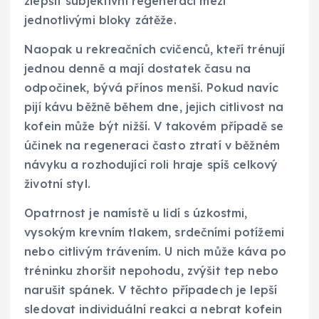
zlepšit subjektivní regeneraci mezi
jednotlivými bloky zátěže.
Naopak u rekreačních cvičenců, kteří trénují
jednou denně a mají dostatek času na
odpočinek, bývá přínos menší. Pokud navíc
pijí kávu běžně během dne, jejich citlivost na
kofein může být nižší. V takovém případě se
účinek na regeneraci často ztratí v běžném
návyku a rozhodující roli hraje spíš celkový
životní styl.
Opatrnost je namístě u lidí s úzkostmi,
vysokým krevním tlakem, srdečními potížemi
nebo citlivým trávením. U nich může káva po
tréninku zhoršit nepohodu, zvýšit tep nebo
narušit spánek. V těchto případech je lepší
sledovat individuální reakci a nebrat kofein