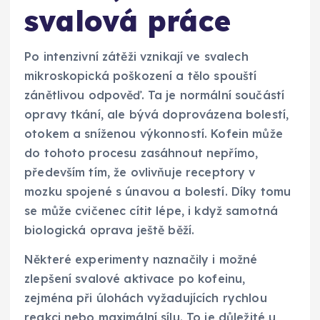
svalová práce
Po intenzivní zátěži vznikají ve svalech
mikroskopická poškození a tělo spouští
zánětlivou odpověď. Ta je normální součástí
opravy tkání, ale bývá doprovázena bolestí,
otokem a sníženou výkonností. Kofein může
do tohoto procesu zasáhnout nepřímo,
především tím, že ovlivňuje receptory v
mozku spojené s únavou a bolestí. Díky tomu
se může cvičenec cítit lépe, i když samotná
biologická oprava ještě běží.
Některé experimenty naznačily i možné
zlepšení svalové aktivace po kofeinu,
zejména při úlohách vyžadujících rychlou
reakci nebo maximální sílu. To je důležité u