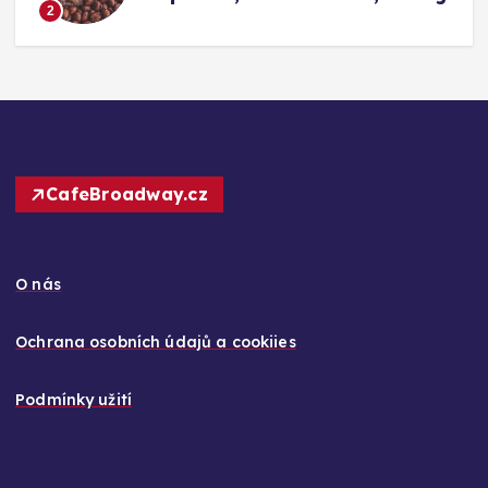
Konkurence (Fairtrade Crema)
3
CafeBroadway.cz
O nás
Ochrana osobních údajů a cookiies
Podmínky užití