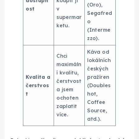
dostupn
koupit ji
(Oro),
ost
v
Segafred
supermar
o
ketu.
(Interme
zzo).
Káva od
Chci
lokálních
maximáln
českých
í kvalitu,
Kvalita a
pražíren
čerstvost
čerstvos
(Doubles
a jsem
t
hot,
ochoten
Coffee
zaplatit
Source,
více.
atd.).