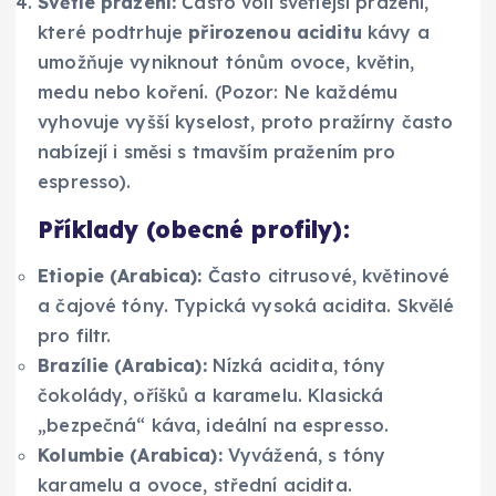
Světlé pražení:
Často volí světlejší pražení,
které podtrhuje
přirozenou aciditu
kávy a
umožňuje vyniknout tónům ovoce, květin,
medu nebo koření. (Pozor: Ne každému
vyhovuje vyšší kyselost, proto pražírny často
nabízejí i směsi s tmavším pražením pro
espresso).
Příklady (obecné profily):
Etiopie (Arabica):
Často citrusové, květinové
a čajové tóny. Typická vysoká acidita. Skvělé
pro filtr.
Brazílie (Arabica):
Nízká acidita, tóny
čokolády, oříšků a karamelu. Klasická
„bezpečná“ káva, ideální na espresso.
Kolumbie (Arabica):
Vyvážená, s tóny
karamelu a ovoce, střední acidita.