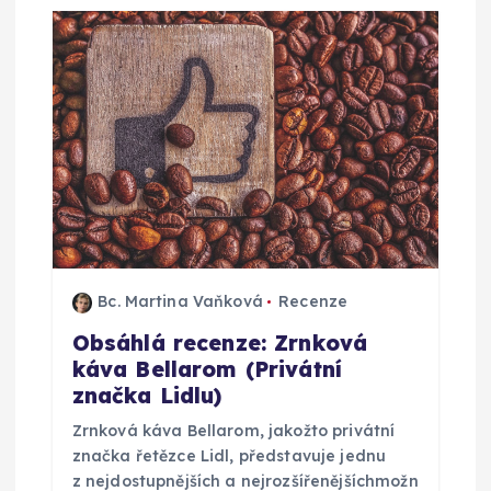
e
p
r
o
p
ř
Bc. Martina Vaňková
Recenze
Obsáhlá recenze: Zrnková
í
káva Bellarom (Privátní
značka Lidlu)
s
Zrnková káva Bellarom, jakožto privátní
značka řetězce Lidl, představuje jednu
p
z nejdostupnějších a nejrozšířenějšíchmožn