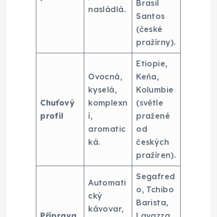
Brasil
nasládlá.
Santos
(české
pražírny).
Etiopie,
Ovocná,
Keňa,
kyselá,
Kolumbie
Chuťový
komplexn
(světle
profil
í,
pražené
aromatic
od
ká.
českých
pražíren).
Segafred
Automati
o, Tchibo
cký
Barista,
kávovar,
Příprava
Lavazza.