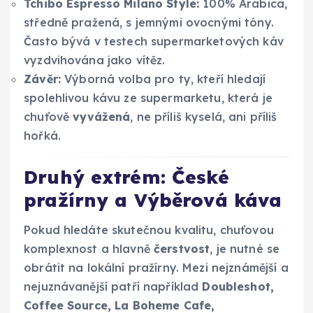
Tchibo Espresso Milano Style:
100% Arabica,
středně pražená, s jemnými ovocnými tóny.
Často bývá v testech supermarketových káv
vyzdvihována jako vítěz.
Závěr:
Výborná volba pro ty, kteří hledají
spolehlivou kávu ze supermarketu, která je
chuťově
vyvážená
, ne příliš kyselá, ani příliš
hořká.
Druhý extrém: České
pražírny a Výběrová káva
Pokud hledáte skutečnou kvalitu, chuťovou
komplexnost a hlavně
čerstvost
, je nutné se
obrátit na lokální pražírny. Mezi nejznámější a
nejuznávanější patří například
Doubleshot,
Coffee Source, La Boheme Cafe,