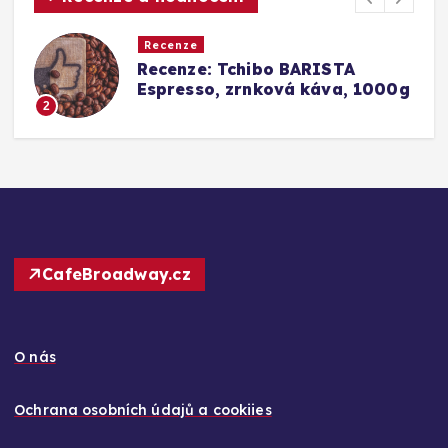
Recenze
Srovnání a recenze: Tchibo
g
Barista Caffè Crema vs.
Konkurence (Fairtrade Crema)
3
CafeBroadway.cz
O nás
Ochrana osobních údajů a cookiies