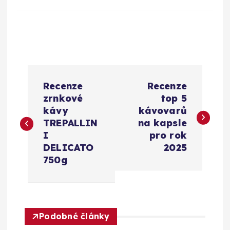
N
Recenze
Recenze
a
zrnkové
top 5
kávy
kávovarů
v
TREPALLIN
na kapsle
I
pro rok
i
DELICATO
2025
750g
g
a
Podobné články
c