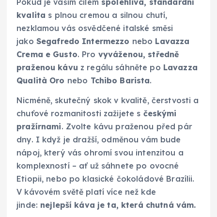
Pokud je vaším cílem
spolehlivá, standardní
kvalita
s plnou cremou a silnou chutí,
nezklamou vás osvědčené italské směsi
jako
Segafredo Intermezzo
nebo
Lavazza
Crema e Gusto
. Pro
vyváženou, středně
praženou kávu
z regálu sáhněte po
Lavazza
Qualità Oro
nebo
Tchibo Barista
.
Nicméně, skutečný skok v kvalitě, čerstvosti a
chuťové rozmanitosti zažijete s
českými
pražírnami
. Zvolte kávu praženou před pár
dny. I když je dražší, odměnou vám bude
nápoj, který vás ohromí svou intenzitou a
komplexností – ať už sáhnete po ovocné
Etiopii, nebo po klasické čokoládové Brazílii.
V kávovém světě platí více než kde
jinde:
nejlepší káva je ta, která chutná vám.