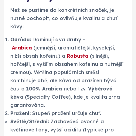
Než se pustíme do konkrétních značek, je
nutné pochopit, co ovlivňuje kvalitu a chuť
kávy:
Odrůda:
Dominují dva druhy –
Arabica
(jemnější, aromatičtější, kyselejší,
nižší obsah kofeinu) a
Robusta
(silnější,
hořčejší, s vyšším obsahem kofeinu a hutnější
cremou). Většina populárních směsí
kombinuje obě, ale káva od pražíren bývá
často
100% Arabica
nebo tzv.
Výběrová
káva
(Specialty Coffee), kde je kvalita zrna
garantována.
Pražení:
Stupeň pražení určuje chuť.
Světlé/Střední:
Zachovává ovocné a
květinové tóny, vyšší aciditu (typické pro