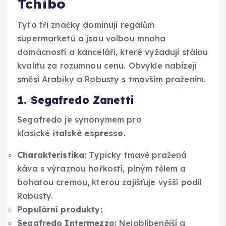
Tchibo
Tyto tři značky dominují regálům
supermarketů a jsou volbou mnoha
domácností a kanceláří, které vyžadují stálou
kvalitu za rozumnou cenu. Obvykle nabízejí
směsi Arabiky a Robusty s tmavším pražením.
1. Segafredo Zanetti
Segafredo je synonymem pro
klasické
italské espresso
.
Charakteristika:
Typicky tmavě pražená
káva s výraznou hořkostí, plným tělem a
bohatou cremou, kterou zajišťuje vyšší podíl
Robusty.
Populární produkty:
Segafredo Intermezzo:
Nejoblíbenější a