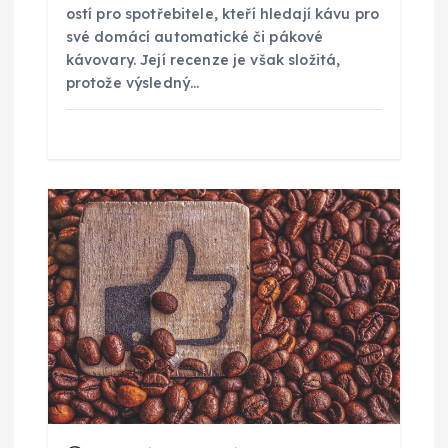
ostí pro spotřebitele, kteří hledají kávu pro
ě
své domácí automatické či pákové
kávovary. Její recenze je však složitá,
v
protože výsledný…
e
k