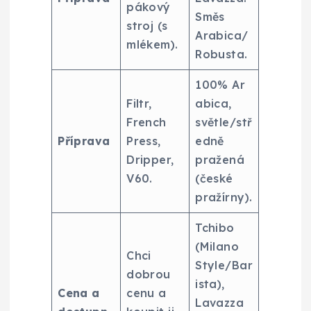
pákový
Směs
stroj (s
Arabica/
mlékem).
Robusta.
100% Ar
Filtr,
abica,
French
světle/stř
Příprava
Press,
edně
Dripper,
pražená
V60.
(české
pražírny).
Tchibo
(Milano
Chci
Style/Bar
dobrou
ista),
Cena a
cenu a
Lavazza