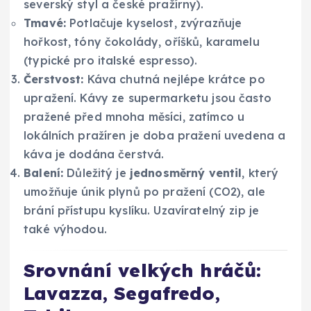
severský styl a české pražírny).
Tmavé:
Potlačuje kyselost, zvýrazňuje
hořkost, tóny čokolády, oříšků, karamelu
(typické pro italské espresso).
Čerstvost:
Káva chutná nejlépe krátce po
upražení. Kávy ze supermarketu jsou často
pražené před mnoha měsíci, zatímco u
lokálních pražíren je doba pražení uvedena a
káva je dodána čerstvá.
Balení:
Důležitý je
jednosměrný ventil
, který
umožňuje únik plynů po pražení (CO2), ale
brání přístupu kyslíku. Uzavíratelný zip je
také výhodou.
Srovnání velkých hráčů:
Lavazza, Segafredo,