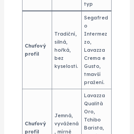
typ
Segafred
o
Tradiční,
Intermez
silná,
zo,
Chuťový
hořká,
Lavazza
profil
bez
Crema e
kyselosti.
Gusto,
tmavší
pražení.
Lavazza
Qualità
Oro,
Jemná,
Tchibo
Chuťový
vyvážená
Barista,
profil
, mírně