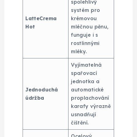
spolehlivý
systém pro
LatteCrema
krémovou
Hot
mléčnou pěnu,
funguje i s
rostlinnými
mléky.
Vyjímatelná
spařovací
jednotka a
Jednoduchá
automatické
údržba
proplachování
karafy výrazně
usnadňují
čištění.
Ocelový