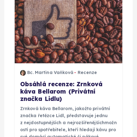
r
o
p
ř
í
Bc. Martina Vaňková
Recenze
s
Obsáhlá recenze: Zrnková
p
káva Bellarom (Privátní
značka Lidlu)
ě
Zrnková káva Bellarom, jakožto privátní
značka řetězce Lidl, představuje jednu
v
z nejdostupnějších a nejrozšířenějšíchmožn
ostí pro spotřebitele, kteří hledají kávu pro
své domácí automatické či pákové