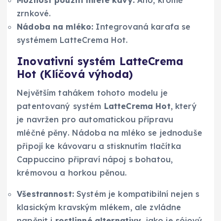
zrnkové.
Nádoba na mléko:
Integrovaná karafa se
systémem LatteCrema Hot.
Inovativní systém LatteCrema
Hot (Klíčová výhoda)
Největším tahákem tohoto modelu je
patentovaný systém
LatteCrema Hot
, který
je navržen pro automatickou přípravu
mléčné pěny. Nádoba na mléko se jednoduše
připojí ke kávovaru a stisknutím tlačítka
Cappuccino připraví nápoj s bohatou,
krémovou a horkou pěnou.
Všestrannost:
Systém je kompatibilní nejen s
klasickým kravským mlékem, ale zvládne
napěnit i
rostlinné alternativy
, jako je sójový,