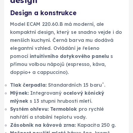
design
Design a konstrukce
Model ECAM 220.60.B má moderní, ale
kompaktní design, který se snadno vejde i do
menších kuchyní. Černá barva mu dodává
elegantní vzhled. Ovládání je řešeno
pomocí
intuitivního dotykového panelu
s
přímou volbou nápojů (espresso, káva,
doppio+ a cappuccino).
Tlak čerpadla:
Standardních 15 baru˚.
Mlýnek:
Integrovaný
ocelový kónický
mlýnek
s 13 stupni hrubosti mletí.
Systém ohřevu:
Termoblok
pro rychlé
nahřátí a stabilní teplotu vody.
Zásobník na kávová zrna:
Kapacita 250 g.
Možnost použití mleté kávy:
Ano, kromě