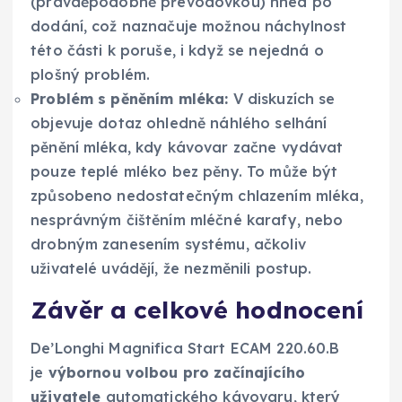
(pravděpodobně převodovkou) hned po
dodání, což naznačuje možnou náchylnost
této části k poruše, i když se nejedná o
plošný problém.
Problém s pěněním mléka:
V diskuzích se
objevuje dotaz ohledně náhlého selhání
pěnění mléka, kdy kávovar začne vydávat
pouze teplé mléko bez pěny. To může být
způsobeno nedostatečným chlazením mléka,
nesprávným čištěním mléčné karafy, nebo
drobným zanesením systému, ačkoliv
uživatelé uvádějí, že nezměnili postup.
Závěr a celkové hodnocení
De’Longhi Magnifica Start ECAM 220.60.B
je
výbornou volbou pro začínajícího
uživatele
automatického kávovaru, který