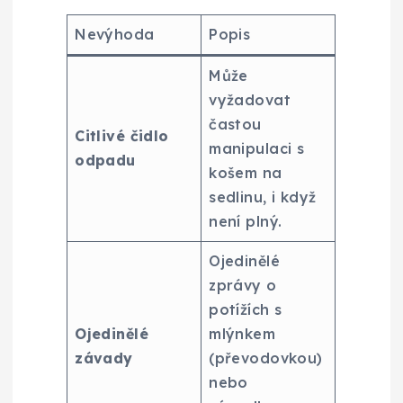
Nevýhoda
Popis
Může
vyžadovat
častou
Citlivé čidlo
manipulaci s
odpadu
košem na
sedlinu, i když
není plný.
Ojedinělé
zprávy o
potížích s
Ojedinělé
mlýnkem
závady
(převodovkou)
nebo