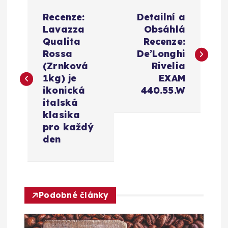
N
Recenze:
Detailní a
a
Lavazza
Obsáhlá
Qualita
Recenze:
v
Rossa
De’Longhi
(Zrnková
Rivelia
i
1kg) je
EXAM
ikonická
440.55.W
g
italská
klasika
a
pro každý
den
c
e
Podobné články
p