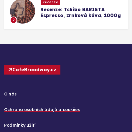
Recenze
Srovnání a recenze: Tchibo
g
Barista Caffè Crema vs.
Konkurence (Fairtrade Crema)
3
CafeBroadway.cz
O nás
Ochrana osobních údajů a cookiies
Podmínky užití