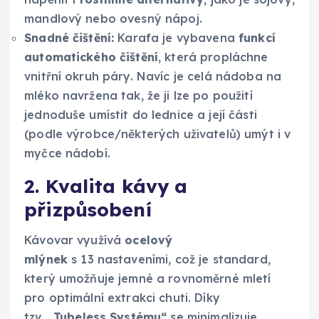
mandlový nebo ovesný nápoj.
Snadné čištění:
Karafa je vybavena
funkcí
automatického čištění
, která propláchne
vnitřní okruh páry. Navíc je celá nádoba na
mléko navržena tak, že ji lze po použití
jednoduše umístit do lednice a její části
(podle výrobce/některých uživatelů) umýt i v
myčce nádobí.
2. Kvalita kávy a
přizpůsobení
Kávovar využívá
ocelový
mlýnek
s 13 nastaveními, což je standard,
který umožňuje jemné a rovnoměrné mletí
pro optimální extrakci chuti. Díky
tzv.
„Tubeless Systému“
se minimalizuje