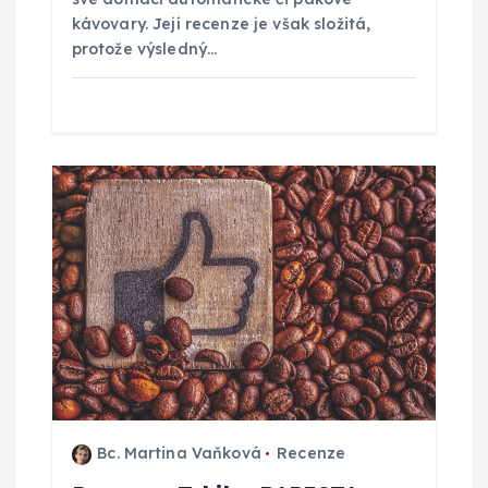
e
kávovary. Její recenze je však složitá,
k
protože výsledný…
Bc. Martina Vaňková
Recenze