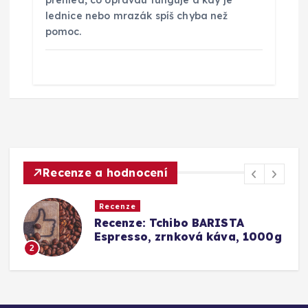
přehled, co opravdu funguje a kdy je
lednice nebo mrazák spíš chyba než
pomoc.
Recenze a hodnocení
Recenze
o BARISTA
Srovnání a recenze: 
ová káva, 1000g
Barista Caffè Crema 
Konkurence (Fairtra
3