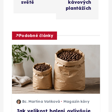
a
světě
kávových
plantážích
c
e
Podobné články
p
r
o
p
ř
í
Bc. Martina Vaňková
Magazín kávy
Jak velikost balení ovlivňuje