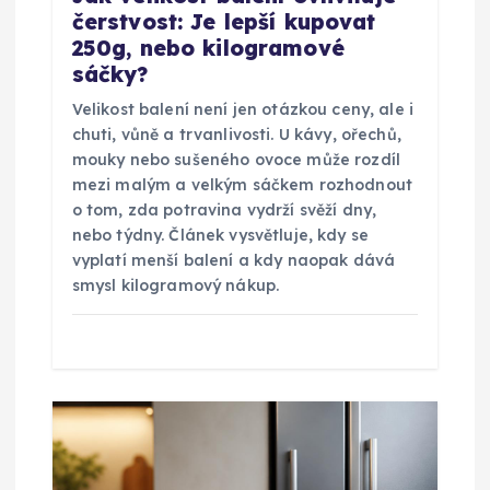
s
čerstvost: Je lepší kupovat
250g, nebo kilogramové
p
sáčky?
ě
Velikost balení není jen otázkou ceny, ale i
chuti, vůně a trvanlivosti. U kávy, ořechů,
v
mouky nebo sušeného ovoce může rozdíl
mezi malým a velkým sáčkem rozhodnout
o tom, zda potravina vydrží svěží dny,
e
nebo týdny. Článek vysvětluje, kdy se
vyplatí menší balení a kdy naopak dává
k
smysl kilogramový nákup.