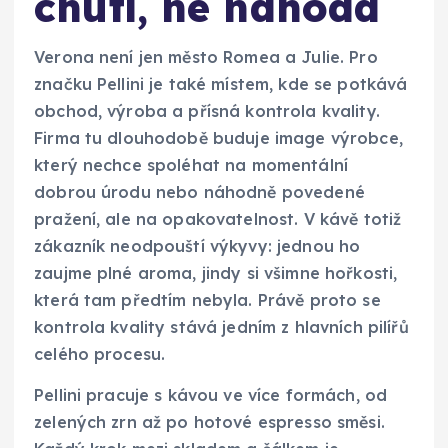
chutí, ne náhoda
Verona není jen město Romea a Julie. Pro
značku Pellini je také místem, kde se potkává
obchod, výroba a přísná kontrola kvality.
Firma tu dlouhodobě buduje image výrobce,
který nechce spoléhat na momentální
dobrou úrodu nebo náhodně povedené
pražení, ale na opakovatelnost. V kávě totiž
zákazník neodpouští výkyvy: jednou ho
zaujme plné aroma, jindy si všimne hořkosti,
která tam předtím nebyla. Právě proto se
kontrola kvality stává jedním z hlavních pilířů
celého procesu.
Pellini pracuje s kávou ve více formách, od
zelených zrn až po hotové espresso směsi.