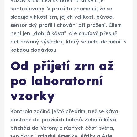
Každý krok mezi skladem a šálkem je
kontrolovaný. V praxi to znamená, že se
sleduje vlhkost zrn, jejich velikost, původ,
senzorický profil i chování při pražení. Cílem
není jen „dobrá káva“, ale chuťově přesně
definovaný výsledek, který se nebude měnit s
každou dodávkou.
Od přijetí zrn až
po laboratorní
vzorky
Kontrola začíná ještě předtím, než se káva
dostane do pražicích bubnů. Zelená káva
přichází do Verony z různých částí světa,
typicky z Latinské Ameriky, Afriky a Asie.