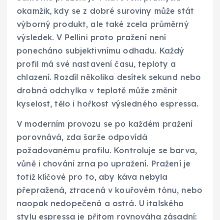
okamžik, kdy se z dobré suroviny může stát
výborný produkt, ale také zcela průměrný
výsledek. V Pellini proto pražení není
ponecháno subjektivnímu odhadu. Každý
profil má své nastavení času, teploty a
chlazení. Rozdíl několika desítek sekund nebo
drobná odchylka v teplotě může změnit
kyselost, tělo i hořkost výsledného espressa.
V moderním provozu se po každém pražení
porovnává, zda šarže odpovídá
požadovanému profilu. Kontroluje se barva,
vůně i chování zrna po upražení. Pražení je
totiž klíčové pro to, aby káva nebyla
přepražená, ztracená v kouřovém tónu, nebo
naopak nedopečená a ostrá. U italského
stylu espressa je přitom rovnováha zásadní: