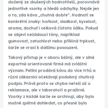
složený ze zkušených hodnotitelů, porovnává
jednotlivé vzorky a hledá odchylky. Nejde jen
o to, zda káva „chutná dobře“. Hodnotí se
konkrétní znaky: hořkost, sladkost, kyselost,
aroma, dochuť i celková čistota šálku. Pokud
se objeví nežádoucí tóny, například
gumovost, zatuchlost nebo přílišná trpkost,
šarže se vrací k dalšímu posouzení.
Takový přístup je v oboru běžný, ale v silně
exportně orientované firmě má zvláštní
význam. Pellini prodává kávu do více trhů a
různí zákazníci očekávají podobný chuťový
podpis. Právě proto se chyba neřeší až u
reklamace, ale v laboratoři a pražírně.
Vzorky z každé šarže se archivují, aby bylo
možné zpětně dohledat, co přesně bylo