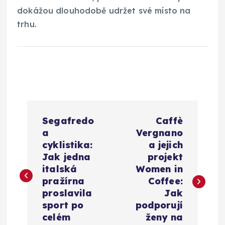
dokážou dlouhodobě udržet své místo na
trhu.
N
Segafredo
Caffè
a
a
Vergnano
cyklistika:
a jejich
v
Jak jedna
projekt
italská
Women in
i
pražírna
Coffee:
proslavila
Jak
g
sport po
podporují
celém
ženy na