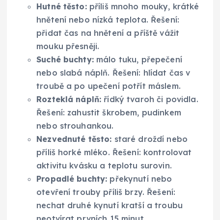
Hutné těsto:
příliš mnoho mouky, krátké
hnětení nebo nízká teplota. Řešení:
přidat čas na hnětení a příště vážit
mouku přesněji.
Suché buchty:
málo tuku, přepečení
nebo slabá náplň. Řešení: hlídat čas v
troubě a po upečení potřít máslem.
Rozteklá náplň:
řídký tvaroh či povidla.
Řešení: zahustit škrobem, pudinkem
nebo strouhankou.
Nezvednuté těsto:
staré droždí nebo
příliš horké mléko. Řešení: kontrolovat
aktivitu kvásku a teplotu surovin.
Propadlé buchty:
překynutí nebo
otevření trouby příliš brzy. Řešení:
nechat druhé kynutí kratší a troubu
neotvírat prvních 15 minut.