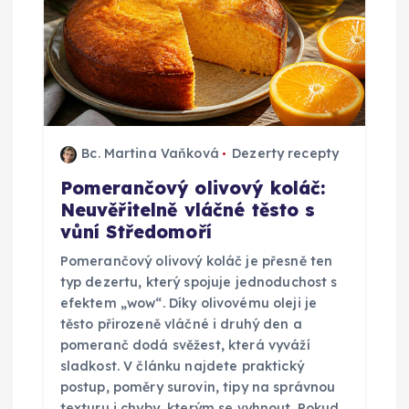
r
o
p
ř
Bc. Martina Vaňková
Dezerty recepty
í
Pomerančový olivový koláč:
Neuvěřitelně vláčné těsto s
s
vůní Středomoří
p
Pomerančový olivový koláč je přesně ten
typ dezertu, který spojuje jednoduchost s
ě
efektem „wow“. Díky olivovému oleji je
těsto přirozeně vláčné i druhý den a
pomeranč dodá svěžest, která vyváží
v
sladkost. V článku najdete praktický
postup, poměry surovin, tipy na správnou
e
texturu i chyby, kterým se vyhnout. Pokud