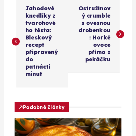
N
Jahodové
Ostružinov
a
knedlíky z
ý crumble
tvarohové
s ovesnou
v
ho těsta:
drobenkou
Bleskový
: Horké
i
recept
ovoce
připravený
přímo z
g
do
pekáčku
patnácti
a
minut
c
e
Podobné články
p