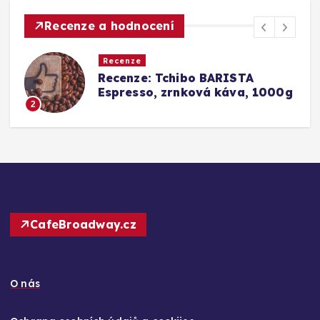
Recenze a hodnocení
Recenze
Srovnání a recenze: Tchibo
0g
Barista Caffè Crema vs.
Konkurence (Fairtrade Crema)
3
CafeBroadway.cz
O nás