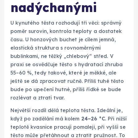
nadýchanými
U kynutého těsta rozhodují tři věci: správný
poměr surovin, kontrola teploty a dostatek
času. U honzových buchet je cílem jemná,
elastická struktura s rovnoměrnými
bublinkami, ne těžký „chlebový“ střed. V
praxi se osvědčuje těsto s hydratací zhruba
55–60 %, tedy takové, které je měkké, ale
ještě se dá zpracovat ručně. Příliš tuhé těsto
bude po upečení hutné, příliš řídké se bude
rozlévat a ztratí tvar.
Největší rozdíl dělá teplota těsta. Ideální je,
když po zadělání má kolem
24–26 °C
. Při nižší
teplotě kvasnice pracují pomaleji, při vyšší se
těsto může přetáhnout a ztratit pružnost. To