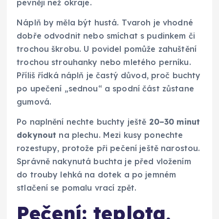
pevněji než okraje.
Náplň by měla být hustá. Tvaroh je vhodné
dobře odvodnit nebo smíchat s pudinkem či
trochou škrobu. U povidel pomůže zahuštění
trochou strouhanky nebo mletého perníku.
Příliš řídká náplň je častý důvod, proč buchty
po upečení „sednou“ a spodní část zůstane
gumová.
Po naplnění nechte buchty ještě
20–30 minut
dokynout
na plechu. Mezi kusy ponechte
rozestupy, protože při pečení ještě narostou.
Správně nakynutá buchta je před vložením
do trouby lehká na dotek a po jemném
stlačení se pomalu vrací zpět.
Pečení: teplota,