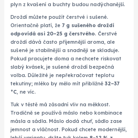
plyn z kvašení a buchty budou nadýchanější.
Droždí můžete použít čerstvé i sušené.
Orientačně platí, že
7 g sušeného droždí
odpovídá asi 20–25 g čerstvého
. Čerstvé
droždí dává často příjemnější aroma, ale
sušené je stabilnější a snadněji se skladuje.
Pokud pracujete doma a nechcete riskovat
slabý kvásek, je sušené droždí bezpečná
volba. Důležité je nepřekračovat teplotu
tekutiny; mléko by mělo mít přibližně
32–37
°C
, ne víc.
Tuk v těstě má zásadní vliv na měkkost.
Tradičně se používá máslo nebo kombinace
másla a sádla. Máslo dodá chuť, sádlo zase
jemnost a vláčnost. Pokud chcete modernější,
lehčí variantu, držte tuk kolem
8–12 % z