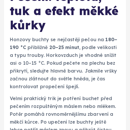
tuk a efekt měkké
kůrky
Honzovy buchty se nejčastěji pečou na
180–
190 °C
přibližně
20–25 minut
, podle velikosti
a typu trouby. Horkovzduch je vhodné snížit
asi o 10–15 °C. Pokud pečete na plechu bez
přikrytí, sledujte hlavně barvu. Jakmile vršky
začnou zlátnout do světle hněda, je čas
kontrolovat propečení špejlí.
Velmi praktický trik je potření buchet před
pečením rozpuštěným máslem nebo mlékem.
Potěr pomáhá rovnoměrnějšímu zbarvení a
měkčí kůrce. Po upečení lze buchty ještě
lehce potřít máslem znovu a přikrýt čistou