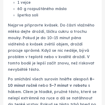
1 vejce
60 g rozpuštěného másla
špetka soli
Nejprve připravte kvásek. Do části vlažného
mléka dejte droždí, lžičku cukru a trochu
mouky. Pokud je do 10–15 minut pěna
viditelná a kvásek zvětší objem, droždí
pracuje správně. Když se nic neděje, bývá
problém v teplotě nebo v kvalitě droždí. V
tomto bodě je lepší začít znovu, než riskovat
nevyběhlé těsto.
Po smíchání všech surovin hněťte alespoň
8–
10 minut ručně
nebo
5–7 minut v robotu
s
hákem. Cílem je hladké, pružné těsto, které se
nelepí extrémně na ruce a dá se natáhnout
do tenké vrstvy. Pokud se těsto trhá hned po