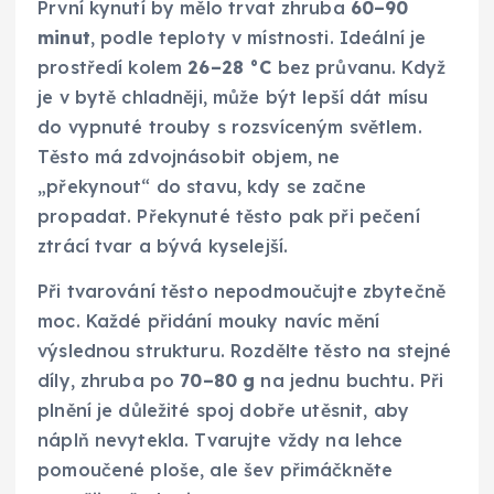
První kynutí by mělo trvat zhruba
60–90
minut
, podle teploty v místnosti. Ideální je
prostředí kolem
26–28 °C
bez průvanu. Když
je v bytě chladněji, může být lepší dát mísu
do vypnuté trouby s rozsvíceným světlem.
Těsto má zdvojnásobit objem, ne
„překynout“ do stavu, kdy se začne
propadat. Překynuté těsto pak při pečení
ztrácí tvar a bývá kyselejší.
Při tvarování těsto nepodmoučujte zbytečně
moc. Každé přidání mouky navíc mění
výslednou strukturu. Rozdělte těsto na stejné
díly, zhruba po
70–80 g
na jednu buchtu. Při
plnění je důležité spoj dobře utěsnit, aby
náplň nevytekla. Tvarujte vždy na lehce
pomoučené ploše, ale šev přimáčkněte