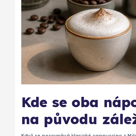
Kde se oba nápo
na původu zále
Když se porovnává klasické cappuccino z Milá