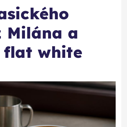
asického
 Milána a
flat white