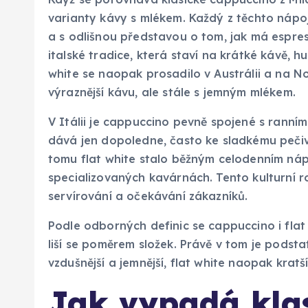
varianty kávy s mlékem. Každý z těchto nápojů
a s odlišnou představou o tom, jak má espre
italské tradice, která staví na krátké kávě, 
white se naopak prosadilo v Austrálii a na N
výraznější kávu, ale stále s jemným mlékem.
V Itálii je cappuccino pevně spojené s ranním
dává jen dopoledne, často ke sladkému pečiv
tomu flat white stalo běžným celodenním nápoj
specializovaných kavárnách. Tento kulturní roz
servírování a očekávání zákazníků.
Podle odborných definic se cappuccino i flat
liší se poměrem složek. Právě v tom je podst
vzdušnější a jemnější, flat white naopak kratš
Jak vypadá kla