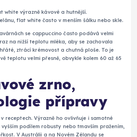
at white výrazně kávové a hutnější.
lánu, flat white často v menším šálku nebo skle.
ch kavárnách se cappuccino často podává velmi
raz na nižší teplotu mléka, aby se zachovala
hřáté, ztrácí krémovost a chutná ploše. To je
ravě teplotu velmi přesně, obvykle kolem 60 až 65
vové zrno,
ologie přípravy
 v receptech. Výrazně ho ovlivňuje i samotné
i s vyšším podílem robusty nebo tmavším pražením,
hořkost. V Austrálii a na Novém Zélandu se