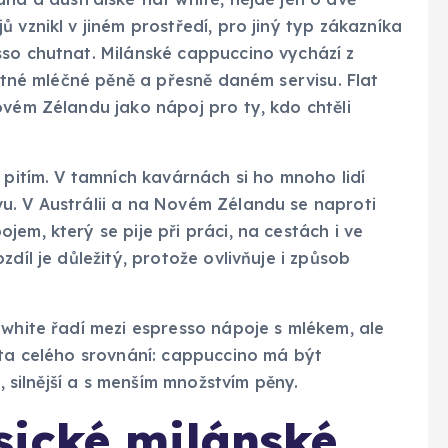
 vznikl v jiném prostředí, pro jiný typ zákazníka
sso chutnat. Milánské cappuccino vychází z
hutné mléčné pěně a přesně daném servisu. Flat
ovém Zélandu jako nápoj pro ty, kdo chtěli
 pitím. V tamních kavárnách si ho mnoho lidí
u. V Austrálii a na Novém Zélandu se naproti
em, který se pije při práci, na cestách i ve
díl je důležitý, protože ovlivňuje i způsob
 white řadí mezi espresso nápoje s mlékem, ale
ata celého srovnání: cappuccino má být
í, silnější a s menším množstvím pěny.
sické milánské