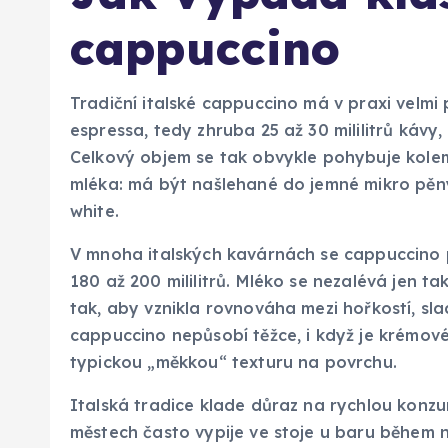
cappuccino
Tradiční italské cappuccino má v praxi velmi
espressa, tedy zhruba 25 až 30 mililitrů kávy, 
Celkový objem se tak obvykle pohybuje kolem 1
mléka: má být našlehané do jemné mikro pěny, 
white.
V mnoha italských kavárnách se cappuccino 
180 až 200 mililitrů. Mléko se nezalévá jen t
tak, aby vznikla rovnováha mezi hořkostí, sla
cappuccino nepůsobí těžce, i když je krémov
typickou „měkkou“ texturu na povrchu.
Italská tradice klade důraz na rychlou konzu
městech často vypije ve stoje u baru během n