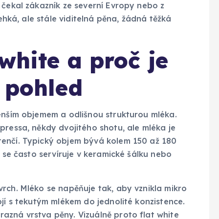
 čekal zákazník ze severní Evropy nebo z
lehká, ale stále viditelná pěna, žádná těžká
 white a proč je
í pohled
menším objemem a odlišnou strukturou mléka.
pressa, někdy dvojitého shotu, ale mléka je
tenčí. Typický objem bývá kolem 150 až 180
j se často servíruje v keramické šálku nebo
rch. Mléko se napěňuje tak, aby vznikla mikro
ojí s tekutým mlékem do jednolité konzistence.
azná vrstva pěny. Vizuálně proto flat white