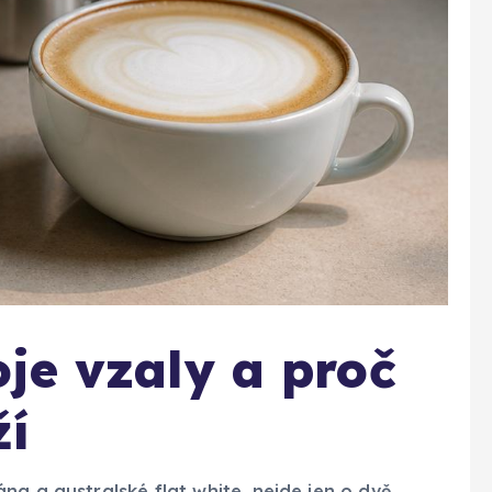
je vzaly a proč
ží
na a australské flat white, nejde jen o dvě