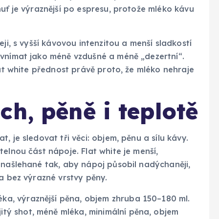
huť je výraznější po espresu, protože mléko kávu
ji, s vyšší kávovou intenzitou a menší sladkostí
 vnímat jako méně vzdušné a méně „dezertní“.
lat white přednost právě proto, že mléko nehraje
ch, pěně i teplotě
 je sledovat tři věci: objem, pěnu a sílu kávy.
elnou část nápoje. Flat white je menší,
 našlehané tak, aby nápoj působil nadýchaněji,
ra bez výrazné vrstvy pěny.
éka, výraznější pěna, objem zhruba 150–180 ml.
itý shot, méně mléka, minimální pěna, objem