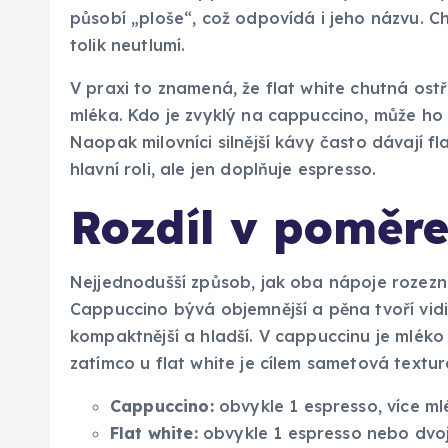
působí „ploše“, což odpovídá i jeho názvu. C
tolik neutlumí.
V praxi to znamená, že flat white chutná ostře
mléka. Kdo je zvyklý na cappuccino, může ho
Naopak milovníci silnější kávy často dávají f
hlavní roli, ale jen doplňuje espresso.
Rozdíl v poměre
Nejjednodušší způsob, jak oba nápoje rozeznat,
Cappuccino bývá objemnější a pěna tvoří vidit
kompaktnější a hladší. V cappuccinu je mléko
zatímco u flat white je cílem sametová textu
Cappuccino:
obvykle 1 espresso, více ml
Flat white:
obvykle 1 espresso nebo dvoj