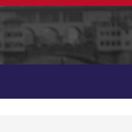
Dezerty recepty
Bistro