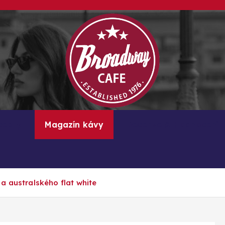
Kávové recepty, lifestyle a trendy inspirace
cepty
Magazín kávy
Recenze & Hodnocení
a australského flat white