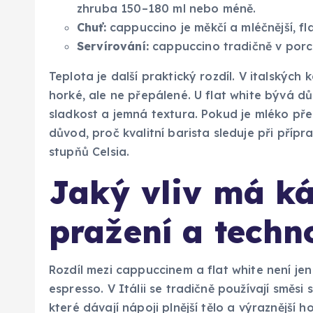
zhruba 150–180 ml nebo méně.
Chuť:
cappuccino je měkčí a mléčnější, fl
Servírování:
cappuccino tradičně v porce
Teplota je další praktický rozdíl. V italský
horké, ale ne přepálené. U flat white bývá dů
sladkost a jemná textura. Pokud je mléko pře
důvod, proč kvalitní barista sleduje při příp
stupňů Celsia.
Jaký vliv má ká
pražení a techn
Rozdíl mezi cappuccinem a flat white není jen
espresso. V Itálii se tradičně používají směs
které dávají nápoji plnější tělo a výraznější 