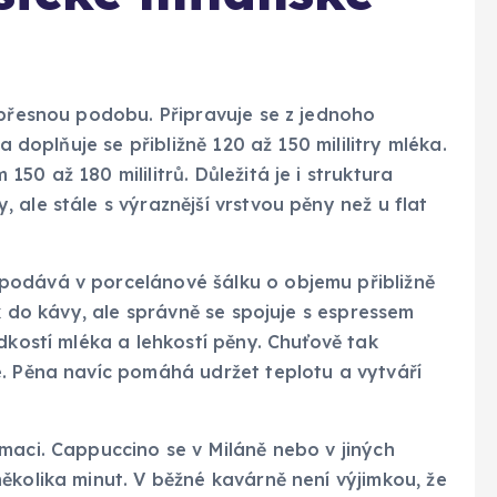
 přesnou podobu. Připravuje se z jednoho
a doplňuje se přibližně 120 až 150 mililitry mléka.
50 až 180 mililitrů. Důležitá je i struktura
ale stále s výraznější vrstvou pěny než u flat
podává v porcelánové šálku o objemu přibližně
ak do kávy, ale správně se spojuje s espressem
dkostí mléka a lehkostí pěny. Chuťově tak
é. Pěna navíc pomáhá udržet teplotu a vytváří
maci. Cappuccino se v Miláně nebo v jiných
ěkolika minut. V běžné kavárně není výjimkou, že