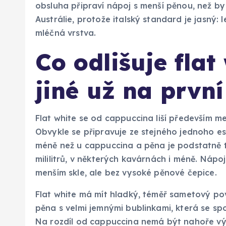
obsluha připraví nápoj s menší pěnou, než by
Austrálie, protože italský standard je jasný: 
mléčná vrstva.
Co odlišuje flat
jiné už na prvn
Flat white se od cappuccina liší především 
Obvykle se připravuje ze stejného jednoho es
méně než u cappuccina a pěna je podstatně 
mililitrů, v některých kavárnách i méně. Nápo
menším skle, ale bez vysoké pěnové čepice.
Flat white má mít hladký, téměř sametový pov
pěna s velmi jemnými bublinkami, která se sp
Na rozdíl od cappuccina nemá být nahoře výr