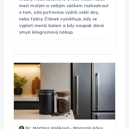
p
mezi malým a velkým sáčkem rozhodnout
ě
o tom, zda potravina vydrží svěží dny,
nebo týdny. Článek vysvětluje, kdy se
vyplatí menší balení a kdy naopak dává
v
smysl kilogramový nákup.
e
k
Bc. Martina Vaňková
Magazín kávy