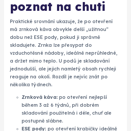
poznat na chuti
Praktické srovnání ukazuje, že po otevření
má zrnková káva obvykle delší „užitnou“
dobu než ESE pody, pokud ji správně
skladujete. Zrnka lze přesypat do
vzduchotěsné nádoby, ideálně neprůhledné,
a držet mimo teplo. U podů je skladování
jednodušší, ale jejich namletý obsah rychleji
reaguje na okolí. Rozdíl je nejvíc znát po
několika týdnech.
Zrnková káva:
po otevření nejlepší
během 3 až 6 týdnů, při dobrém
skladování použitelná i déle, chuť ale
postupně slábne.
ESE pody:
po otevření krabičky ideálně