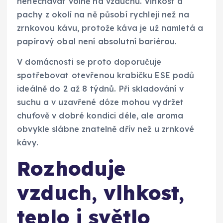
nenechávat volně na vzduchu. Vlhkost a
pachy z okolí na ně působí rychleji než na
zrnkovou kávu, protože káva je už namletá a
papírový obal není absolutní bariérou.
V domácnosti se proto doporučuje
spotřebovat otevřenou krabičku ESE podů
ideálně do 2 až 8 týdnů. Při skladování v
suchu a v uzavřené dóze mohou vydržet
chuťově v dobré kondici déle, ale aroma
obvykle slábne znatelně dřív než u zrnkové
kávy.
Rozhoduje
vzduch, vlhkost,
teplo i světlo