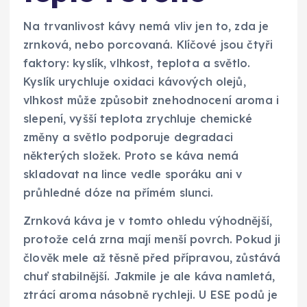
Na trvanlivost kávy nemá vliv jen to, zda je
zrnková, nebo porcovaná. Klíčové jsou čtyři
faktory: kyslík, vlhkost, teplota a světlo.
Kyslík urychluje oxidaci kávových olejů,
vlhkost může způsobit znehodnocení aroma i
slepení, vyšší teplota zrychluje chemické
změny a světlo podporuje degradaci
některých složek. Proto se káva nemá
skladovat na lince vedle sporáku ani v
průhledné dóze na přímém slunci.
Zrnková káva je v tomto ohledu výhodnější,
protože celá zrna mají menší povrch. Pokud ji
člověk mele až těsně před přípravou, zůstává
chuť stabilnější. Jakmile je ale káva namletá,
ztrácí aroma násobně rychleji. U ESE podů je