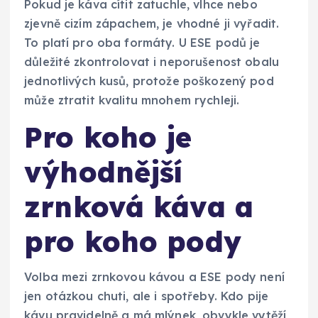
Pokud je káva cítit zatuchle, vlhce nebo
zjevně cizím zápachem, je vhodné ji vyřadit.
To platí pro oba formáty. U ESE podů je
důležité zkontrolovat i neporušenost obalu
jednotlivých kusů, protože poškozený pod
může ztratit kvalitu mnohem rychleji.
Pro koho je
výhodnější
zrnková káva a
pro koho pody
Volba mezi zrnkovou kávou a ESE pody není
jen otázkou chuti, ale i spotřeby. Kdo pije
kávu pravidelně a má mlýnek, obvykle vytěží