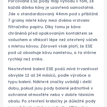
Porcované ESE pody mají výhodu v tom, že
každá dávka kávy je uzavřená samostatně.
Jde o standardizovaný 44mm pod s přibližně
7 gramy mleté kávy mezi dvěma vrstvami
filtračního papíru. Díky tomu je káva
chráněná před opakovaným kontaktem se
vzduchem a vlhkostí lépe než otevřený sáček
s mletou kávou. Zároveň však platí, že ESE
pod už obsahuje kávu namletou, a ta stárne
rychleji než zrnka.
Neotevřené balení ESE podů mívá trvanlivost
obvykle 12 až 24 měsíců, podle výrobce a
typu balení. Některé značky uvádějí i delší
dobu, pokud jsou pody balené jednotlivě v
ochranné atmosféře nebo v dobře těsnícím
obalu. Po otevření krabičky je důležité pody