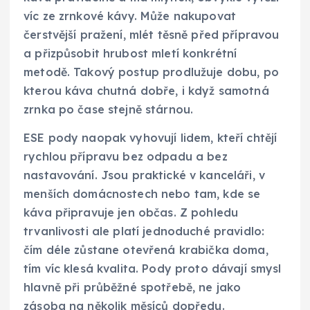
víc ze zrnkové kávy. Může nakupovat
čerstvější pražení, mlét těsně před přípravou
a přizpůsobit hrubost mletí konkrétní
metodě. Takový postup prodlužuje dobu, po
kterou káva chutná dobře, i když samotná
zrnka po čase stejně stárnou.
ESE pody naopak vyhovují lidem, kteří chtějí
rychlou přípravu bez odpadu a bez
nastavování. Jsou praktické v kanceláři, v
menších domácnostech nebo tam, kde se
káva připravuje jen občas. Z pohledu
trvanlivosti ale platí jednoduché pravidlo:
čím déle zůstane otevřená krabička doma,
tím víc klesá kvalita. Pody proto dávají smysl
hlavně při průběžné spotřebě, ne jako
zásoba na několik měsíců dopředu.