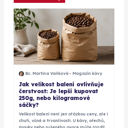
c
e
p
r
o
p
Bc. Martina Vaňková
Magazín kávy
Jak velikost balení ovlivňuje
ř
čerstvost: Je lepší kupovat
250g, nebo kilogramové
í
sáčky?
s
Velikost balení není jen otázkou ceny, ale i
chuti, vůně a trvanlivosti. U kávy, ořechů,
mouky nebo sušeného ovoce může rozdíl