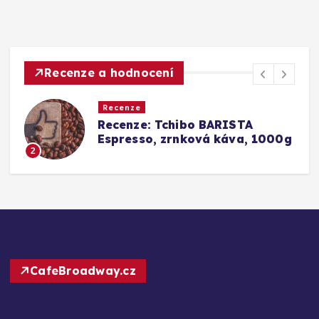
Recenze a hodnocení
Recenze
Srovnání a recenze: Tchibo
g
Barista Caffè Crema vs.
Konkurence (Fairtrade Crema)
3
CafeBroadway.cz