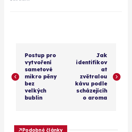
N
Postup pro
Jak
a
vytvoření
identifikov
sametové
at
v
mikro pěny
zvětralou
bez
kávu podle
i
velkých
scházejícíh
bublin
o aroma
g
a
Podobné články