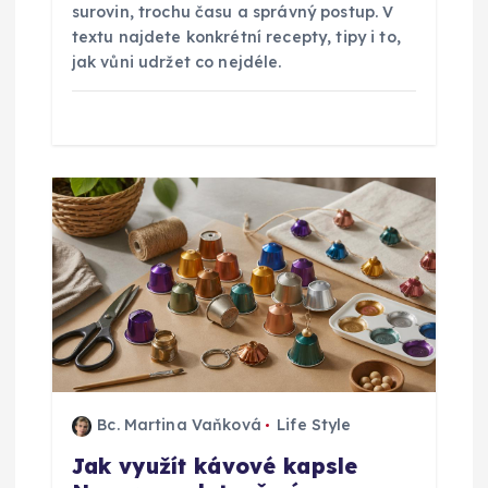
e
surovin, trochu času a správný postup. V
textu najdete konkrétní recepty, tipy i to,
k
jak vůni udržet co nejdéle.
Bc. Martina Vaňková
Life Style
Jak využít kávové kapsle