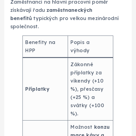
Zaměstnanci na hlavní pracovní poměr
získávají řadu
zaměstnaneckých
benefitů
typických pro velkou mezinárodní
společnost.
Benefity na
Popis a
HPP
výhody
Zákonné
příplatky za
víkendy (+10
Příplatky
%), přesčasy
(+25 %) a
svátky (+100
%).
Možnost
konzu
mace kávy a