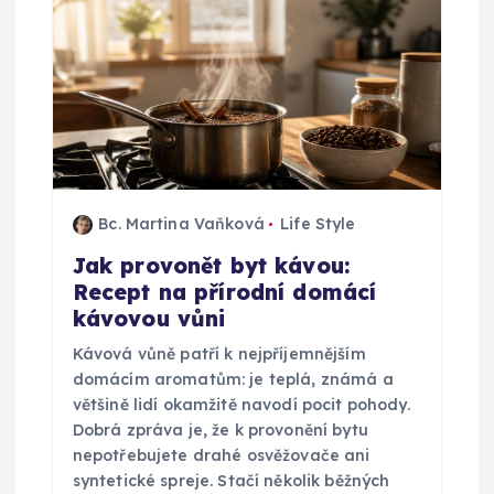
r
o
p
ř
í
Bc. Martina Vaňková
Life Style
Jak provonět byt kávou:
s
Recept na přírodní domácí
kávovou vůni
p
Kávová vůně patří k nejpříjemnějším
ě
domácím aromatům: je teplá, známá a
většině lidí okamžitě navodí pocit pohody.
v
Dobrá zpráva je, že k provonění bytu
nepotřebujete drahé osvěžovače ani
syntetické spreje. Stačí několik běžných