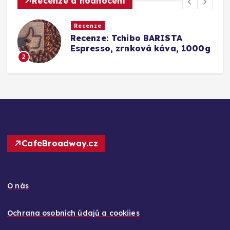
Recenze a hodnocení
Recenze
Srovnání a recenze: Tchibo
g
Barista Caffè Crema vs.
Konkurence (Fairtrade Crema)
3
CafeBroadway.cz
O nás
Ochrana osobních údajů a cookiies