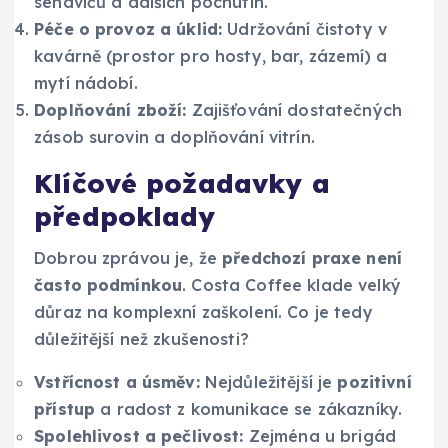
sendvičů a dalších pochutin.
Péče o provoz a úklid:
Udržování čistoty v
kavárně (prostor pro hosty, bar, zázemí) a
mytí nádobí.
Doplňování zboží:
Zajišťování dostatečných
zásob surovin a doplňování vitrín.
Klíčové požadavky a
předpoklady
Dobrou zprávou je, že
předchozí praxe není
často podmínkou
. Costa Coffee klade velký
důraz na komplexní zaškolení. Co je tedy
důležitější než zkušenosti?
Vstřícnost a úsměv:
Nejdůležitější je
pozitivní
přístup
a radost z komunikace se zákazníky.
Spolehlivost a pečlivost:
Zejména u brigád