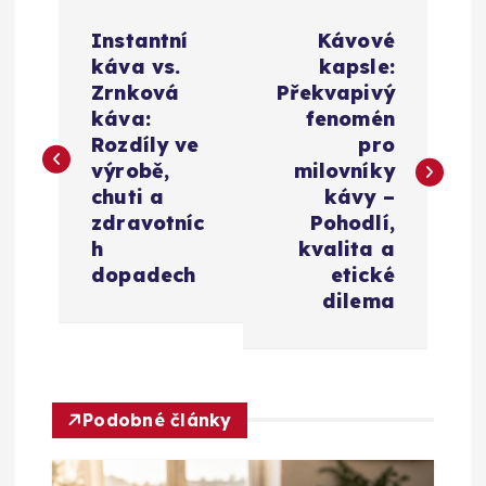
N
Instantní
Kávové
a
káva vs.
kapsle:
Zrnková
Překvapivý
v
káva:
fenomén
Rozdíly ve
pro
i
výrobě,
milovníky
chuti a
kávy –
g
zdravotníc
Pohodlí,
h
kvalita a
a
dopadech
etické
dilema
c
e
Podobné články
p