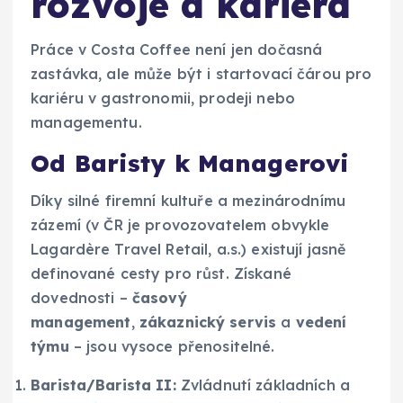
rozvoje a kariéra
Práce v Costa Coffee není jen dočasná
zastávka, ale může být i startovací čárou pro
kariéru v gastronomii, prodeji nebo
managementu.
Od Baristy k Managerovi
Díky silné firemní kultuře a mezinárodnímu
zázemí (v ČR je provozovatelem obvykle
Lagardère Travel Retail, a.s.) existují jasně
definované cesty pro růst. Získané
dovednosti –
časový
management
,
zákaznický servis
a
vedení
týmu
– jsou vysoce přenositelné.
Barista/Barista II:
Zvládnutí základních a