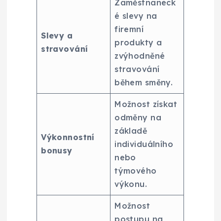
Zaměstnaneck
é slevy na
firemní
Slevy a
produkty a
stravování
zvýhodněné
stravování
během směny.
Možnost získat
odměny na
základě
Výkonnostní
individuálního
bonusy
nebo
týmového
výkonu.
Možnost
postupu na