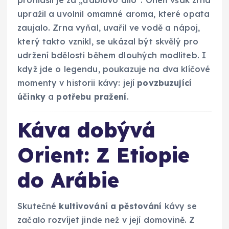
prohlásil je za „ďáblovo dílo“. Oheň však zrna
upražil a uvolnil omamné aroma, které opata
zaujalo. Zrna vyňal, uvařil ve vodě a nápoj,
který takto vznikl, se ukázal být skvělý pro
udržení bdělosti během dlouhých modliteb. I
když jde o legendu, poukazuje na dva klíčové
momenty v historii kávy: její
povzbuzující
účinky
a
potřebu pražení
.
Káva dobývá
Orient: Z Etiopie
do Arábie
Skutečné
kultivování a pěstování
kávy se
začalo rozvíjet jinde než v její domovině. Z