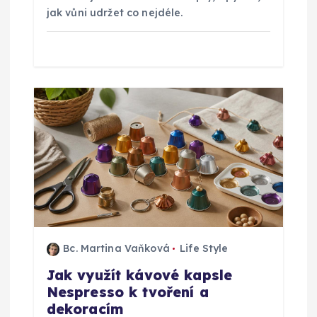
v
jak vůni udržet co nejdéle.
e
k
Bc. Martina Vaňková
Life Style
Jak využít kávové kapsle
Nespresso k tvoření a
dekoracím