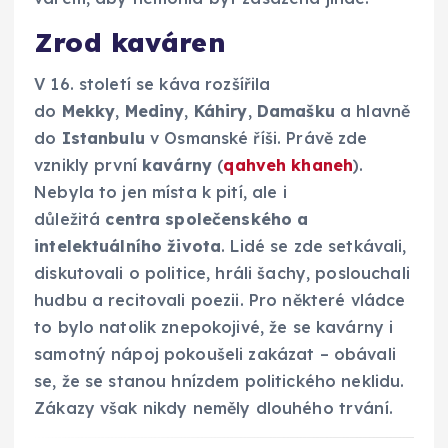
Zrod kaváren
V 16. století se káva rozšířila
do
Mekky
,
Mediny
,
Káhiry
,
Damašku
a hlavně
do
Istanbulu
v Osmanské říši. Právě zde
vznikly první
kavárny
(
qahveh khaneh
).
Nebyla to jen místa k pití, ale i
důležitá
centra společenského a
intelektuálního života
. Lidé se zde setkávali,
diskutovali o politice, hráli šachy, poslouchali
hudbu a recitovali poezii. Pro některé vládce
to bylo natolik znepokojivé, že se kavárny i
samotný nápoj pokoušeli zakázat – obávali
se, že se stanou hnízdem politického neklidu.
Zákazy však nikdy neměly dlouhého trvání.