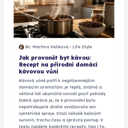
p
r
o
p
Bc. Martina Vaňková
Life Style
Jak provonět byt kávou:
ř
Recept na přírodní domácí
kávovou vůni
í
Kávová vůně patří k nejpříjemnějším
s
domácím aromatům: je teplá, známá a
většině lidí okamžitě navodí pocit pohody.
p
Dobrá zpráva je, že k provonění bytu
nepotřebujete drahé osvěžovače ani
syntetické spreje. Stačí několik běžných
ě
surovin, trochu času a správný postup. V
textu najdete konkrétní recepty, tipy i to,