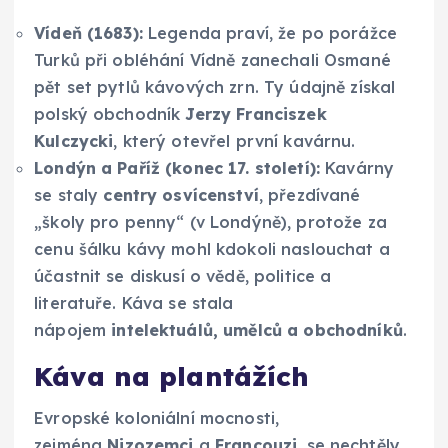
Vídeň (1683):
Legenda praví, že po porážce
Turků při obléhání Vídně zanechali Osmané
pět set pytlů kávových zrn. Ty údajně získal
polský obchodník
Jerzy Franciszek
Kulczycki
, který otevřel první kavárnu.
Londýn a Paříž (konec 17. století):
Kavárny
se staly
centry osvícenství
, přezdívané
„školy pro penny“ (v Londýně), protože za
cenu šálku kávy mohl kdokoli naslouchat a
účastnit se diskusí o vědě, politice a
literatuře. Káva se stala
nápojem
intelektuálů, umělců a obchodníků
.
Káva na plantážích
Evropské koloniální mocnosti,
zejména
Nizozemci
a
Francouzi
, se nechtěly