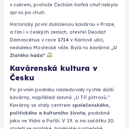
s cukrem, protože Čechům hořká chuť nebyla
zprvu po chuti.
Historicky první doloženou kavárnu v Praze,
a tím i v českých zemích, otevřel Deodat
Damascénus v roce
1714
v Karlově ulici,
nedaleko Mostecké věže. Byla to kavárna
„U
Zlatého hada“
.
Kavárenská kultura v
Česku
Po prvním podniku následovaly rychle další
kavárny, například slavná „U Tří pštrosů.“
Kavárny se staly centrem
společenského,
politického a kulturního života
, podobně
jako ve Vídni a Paříži. V 19. a na začátku 20.
století se pražské, brněnské a plzeňské