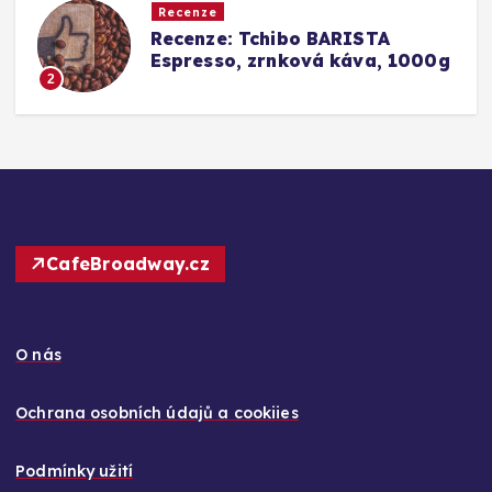
Recenze
Srovnání a recenze: Tchibo
g
Barista Caffè Crema vs.
Konkurence (Fairtrade Crema)
3
CafeBroadway.cz
O nás
Ochrana osobních údajů a cookiies
Podmínky užití