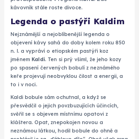
kávovník stále roste divoce.
Legenda o pastýři Kaldim
Nejznámější a nejoblíbenější legenda o
objevení kávy sahá do doby kolem roku 850
n. l. a vypráví o etiopském pastýři koz
jménem
Kaldi
. Ten si prý všiml, že jeho kozy
po spasení červených bobulí z neznámého
keře projevují neobvyklou čilost a energii, a
to i v noci.
Kaldi bobule sám ochutnal, a když se
přesvědčil o jejich povzbuzujících účincích,
svěřil se s objevem místnímu opatovi z
kláštera. Opat, znepokojen novou a
neznámou látkou, hodil bobule do ohně a