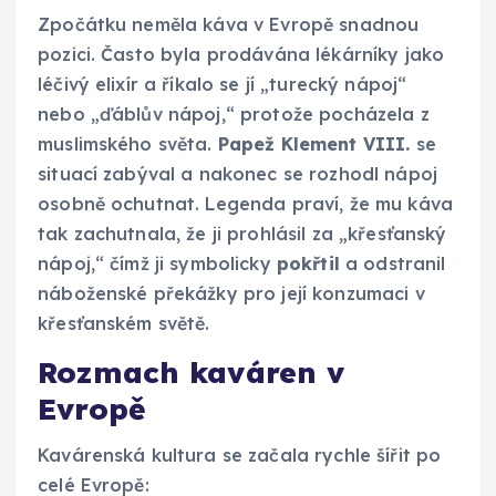
Zpočátku neměla káva v Evropě snadnou
pozici. Často byla prodávána lékárníky jako
léčivý elixír a říkalo se jí „turecký nápoj“
nebo „ďáblův nápoj,“ protože pocházela z
muslimského světa.
Papež Klement VIII.
se
situací zabýval a nakonec se rozhodl nápoj
osobně ochutnat. Legenda praví, že mu káva
tak zachutnala, že ji prohlásil za „křesťanský
nápoj,“ čímž ji symbolicky
pokřtil
a odstranil
náboženské překážky pro její konzumaci v
křesťanském světě.
Rozmach kaváren v
Evropě
Kavárenská kultura se začala rychle šířit po
celé Evropě: