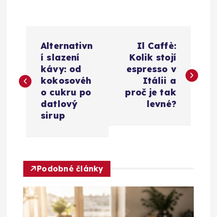
N
Alternativn
Il Caffè:
a
í slazení
Kolik stojí
kávy: od
espresso v
v
kokosovéh
Itálii a
o cukru po
proč je tak
i
datlový
levné?
sirup
g
a
Podobné články
c
e