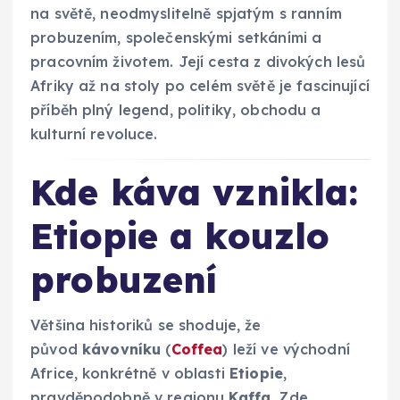
na světě, neodmyslitelně spjatým s ranním
probuzením, společenskými setkáními a
pracovním životem. Její cesta z divokých lesů
Afriky až na stoly po celém světě je fascinující
příběh plný legend, politiky, obchodu a
kulturní revoluce.
Kde káva vznikla:
Etiopie a kouzlo
probuzení
Většina historiků se shoduje, že
původ
kávovníku
(
Coffea
) leží ve východní
Africe, konkrétně v oblasti
Etiopie
,
pravděpodobně v regionu
Kaffa
. Zde