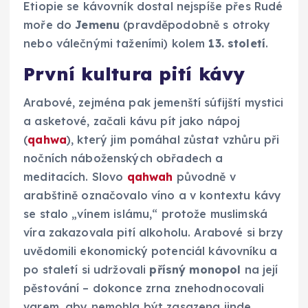
Etiopie se kávovník dostal nejspíše přes Rudé
moře do
Jemenu
(pravděpodobně s otroky
nebo válečnými taženími) kolem
13. století
.
První kultura pití kávy
Arabové, zejména pak jemenští súfijští mystici
a asketové, začali kávu pít jako nápoj
(
qahwa
), který jim pomáhal zůstat vzhůru při
nočních náboženských obřadech a
meditacích. Slovo
qahwah
původně v
arabštině označovalo víno a v kontextu kávy
se stalo „vínem islámu,“ protože muslimská
víra zakazovala pití alkoholu. Arabové si brzy
uvědomili ekonomický potenciál kávovníku a
po staletí si udržovali
přísný monopol
na její
pěstování – dokonce zrna znehodnocovali
varem, aby nemohla být zasazena jinde.