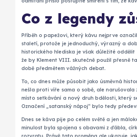
odmítání přišlo postupné smíření s tím, že k
Co z legendy zů
Příběh o papežovi, který kávu nejprve označil 
staletí, protože je jednoduchý, výrazný a dob
historického hlediska je však důležité oddělit
že by Klement VIII. skutečně použil přesně tat
době předmětem vážných debat.
To, co dnes může působit jako úsměvná histor
nešla proti víře sama o sobě, ale narušovala
místo setkávání a nový druh bdělosti, který se
Označení „satanský nápoj“ bylo tedy předevší
Dnes se káva pije po celém světě a jen málokd
minulost byla spojena s obavami z ďábla, cí
rozvratu. Právě tato proměna ale ukazuje, ja