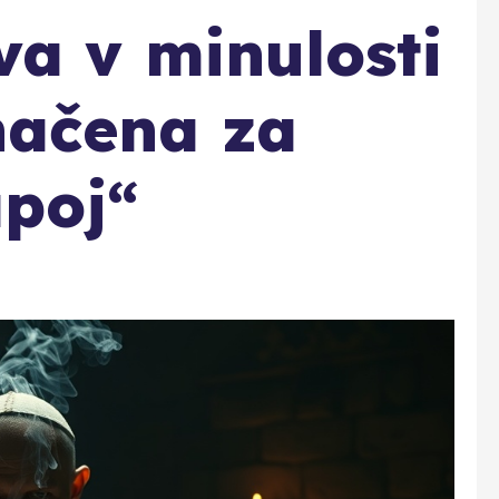
va v minulosti
ačena za
poj“