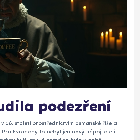
udila podezření
v 16. století prostřednictvím osmanské říše a
 Pro Evropany to nebyl jen nový nápoj, ale i
imskou kulturou. A právě to bylo v době