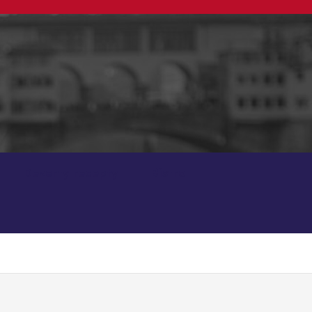
Dezerty recepty
Bistro