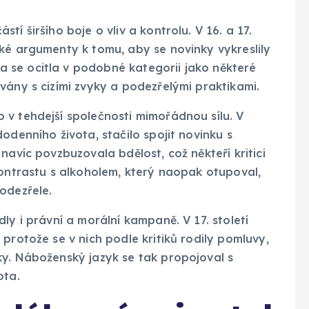
í širšího boje o vliv a kontrolu. V 16. a 17.
ké argumenty k tomu, aby se novinky vykreslily
 se ocitla v podobné kategorii jako některé
vány s cizími zvyky a podezřelými praktikami.
 v tehdejší společnosti mimořádnou sílu. V
odenního života, stačilo spojit novinku s
navíc povzbuzovala bdělost, což někteří kritici
kontrastu s alkoholem, který naopak otupoval,
odezřele.
ly i právní a morální kampaně. V 17. století
protože se v nich podle kritiků rodily pomluvy,
ky. Náboženský jazyk se tak propojoval s
ota.