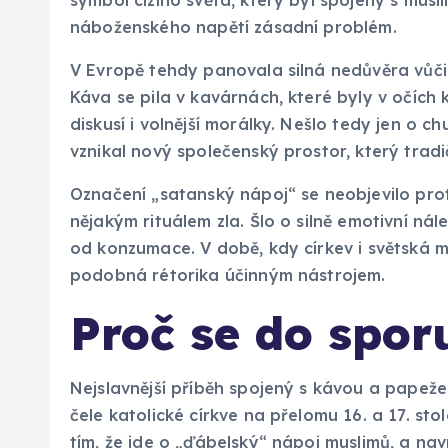
náboženského napětí zásadní problém.
V Evropě tehdy panovala silná nedůvěra vůči 
Káva se pila v kavárnách, které byly v očích 
diskusí i volnější morálky. Nešlo tedy jen o c
vznikal nový společenský prostor, který tradi
Označení „satanský nápoj“ se neobjevilo pro
nějakým rituálem zla. Šlo o silně emotivní nál
od konzumace. V době, kdy církev i světská m
podobná rétorika účinným nástrojem.
Proč se do sporu
Nejslavnější příběh spojený s kávou a papeže
čele katolické církve na přelomu 16. a 17. sto
tím, že jde o „ďábelský“ nápoj muslimů, a nav