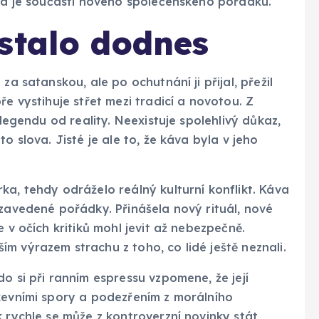
áva je součástí nového společenského pořádku.
stalo dodnes
za satanskou, ale po ochutnání ji přijal, přežil
ře vystihuje střet mezi tradicí a novotou. Z
 legendu od reality. Neexistuje spolehlivý důkaz,
o slova. Jisté je ale to, že káva byla v jeho
ka, tehdy odráželo reálný kulturní konflikt. Káva
 zavedené pořádky. Přinášela nový rituál, nové
 v očích kritiků mohl jevit až nebezpečně.
m výrazem strachu z toho, co lidé ještě neznali.
o si při ranním espressu vzpomene, že její
rkevními spory a podezřením z morálního
k rychle se může z kontroverzní novinky stát