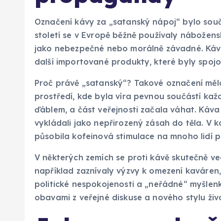
Označení kávy za „satanský nápoj“ bylo součást
století se v Evropě běžně používaly nábožens
jako nebezpečné nebo morálně závadné. Káva
další importované produkty, které byly spojo
Proč právě „satanský“? Takové označení mělo
prostředí, kde byla víra pevnou součástí každ
ďáblem, a část veřejnosti začala váhat. Káva 
vykládali jako nepřirozený zásah do těla. V 
působila kofeinová stimulace na mnoho lidí p
V některých zemích se proti kávě skutečně ved
například zaznívaly výzvy k omezení kaváren, 
politické nespokojenosti a „neřádné“ myšlen
obavami z veřejné diskuse a nového stylu živ