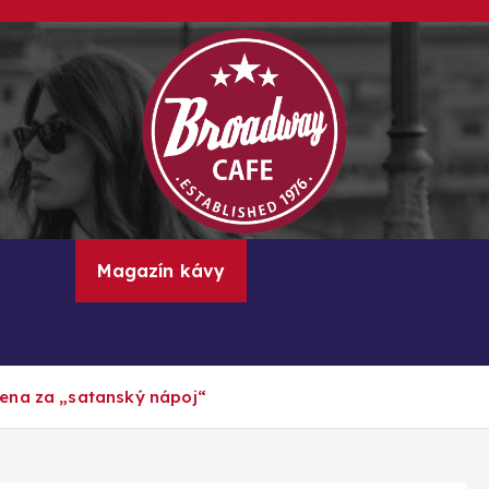
Kávové recepty, lifestyle a trendy inspirace
cepty
Magazín kávy
Recenze & Hodnocení
čena za „satanský nápoj“