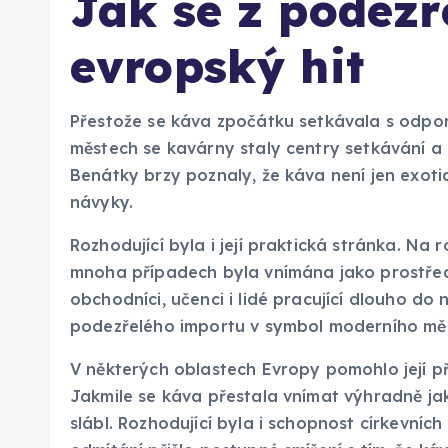
Jak se z podezř
evropský hit
Přestože se káva zpočátku setkávala s odporem
městech se kavárny staly centry setkávání a 
Benátky brzy poznaly, že káva není jen exoti
návyky.
Rozhodující byla i její praktická stránka. Na 
mnoha případech byla vnímána jako prostředek
obchodníci, učenci i lidé pracující dlouho do
podezřelého importu v symbol moderního měs
V některých oblastech Evropy pomohlo její přij
Jakmile se káva přestala vnímat výhradně ja
slábl. Rozhodující byla i schopnost církevních