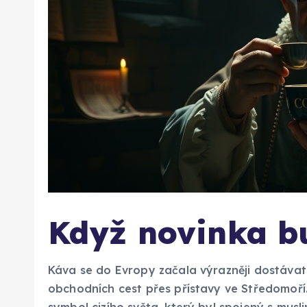
Když novinka b
Káva se do Evropy začala výrazněji dostávat 
obchodních cest přes přístavy ve Středomoří.
symbol cizího světa, který byl spojený s musl