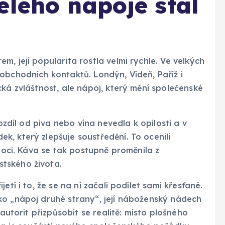
elého nápoje stal
, její popularita rostla velmi rychle. Ve velkých
obchodních kontaktů. Londýn, Vídeň, Paříž i
cká zvláštnost, ale nápoj, který mění společenské
rozdíl od piva nebo vína nevedla k opilosti a v
, který zlepšuje soustředění. To ocenili
 noci. Káva se tak postupně proměnila z
tského života.
etí i to, že se na ní začali podílet sami křesťané.
ko „nápoj druhé strany“, její náboženský nádech
 autorit přizpůsobit se realitě: místo plošného