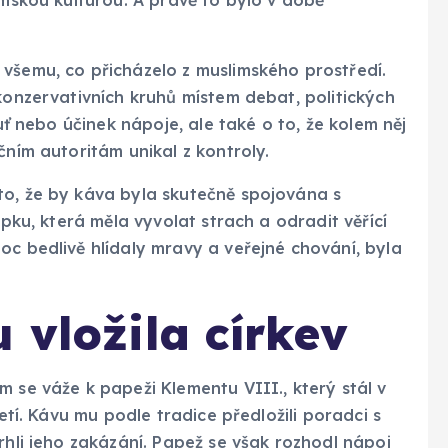
všemu, co přicházelo z muslimského prostředí.
konzervativních kruhů místem debat, politických
huť nebo účinek nápoje, ale také o to, že kolem něj
čním autoritám unikal z kontroly.
to, že by káva byla skutečně spojována s
epku, která měla vyvolat strach a odradit věřící
oc bedlivě hlídaly mravy a veřejné chování, byla
 vložila církev
m se váže k papeži Klementu VIII., který stál v
letí. Kávu mu podle tradice předložili poradci s
rhli jeho zakázání. Papež se však rozhodl nápoj