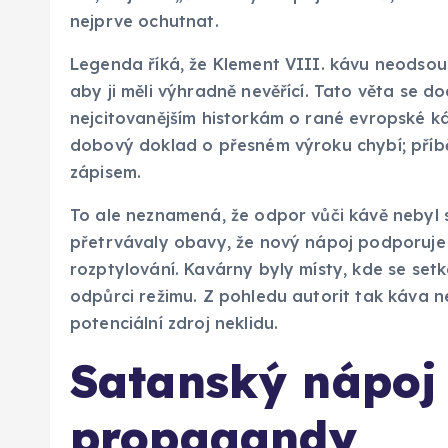
nejprve ochutnat.
Legenda říká, že Klement VIII. kávu neodsoudil
aby ji měli výhradně nevěřící. Tato věta se 
nejcitovanějším historkám o rané evropské káv
dobový doklad o přesném výroku chybí; příbě
zápisem.
To ale neznamená, že odpor vůči kávě nebyl s
přetrvávaly obavy, že nový nápoj podporuje
rozptylování. Kavárny byly místy, kde se setká
odpůrci režimu. Z pohledu autorit tak káva n
potenciální zdroj neklidu.
Satanský nápoj 
propagandy