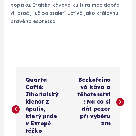
popisku. Italská kávová kultura moc dobře
ví, proč ji už po staletí uctívá jako královnu
pravého espressa.
N
Quarta
Bezkofeino
a
Caffè:
vá káva a
Jihoitalský
těhotenství
v
klenot z
: Na co si
Apulie,
dát pozor
i
který jinde
při výběru
v Evropě
zrn
g
těžko