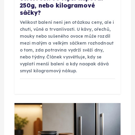
250g, nebo kilogramové
s
sáčky?
p
Velikost balení není jen otázkou ceny, ale i
chuti, vůně a trvanlivosti. U kávy, ořechů,
ě
mouky nebo sušeného ovoce může rozdíl
mezi malým a velkým sáčkem rozhodnout
o tom, zda potravina vydrží svěží dny,
v
nebo týdny. Článek vysvětluje, kdy se
vyplatí menší balení a kdy naopak dává
e
smysl kilogramový nákup.
k