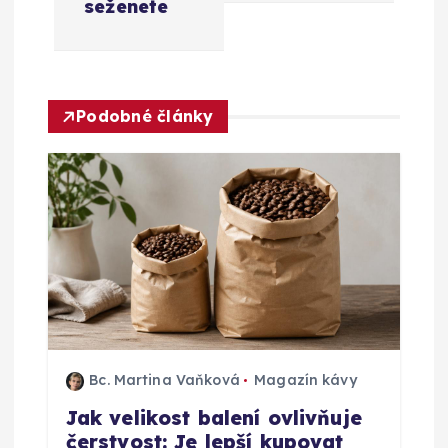
seženete
a
c
Podobné články
e
p
r
o
p
ř
Bc. Martina Vaňková
Magazín kávy
Jak velikost balení ovlivňuje
í
čerstvost: Je lepší kupovat