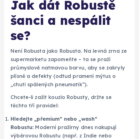
Jak dát Robustě
šanci a nespálit
se?
Není Robusta jako Robusta. Na levná zrna ze
supermarketu zapomeňte – ta se praží
průmyslově natmavou barvu, aby se zakryly
plísně a defekty (odtud pramení mýtus o
„chuti spálených pneumatik“).
Chcete-li zažít kouzlo Robusty, držte se
těchto tří pravidel:
Hledejte „přemium“ nebo „wash“
Robustu:
Moderní pražírny dnes nakupují
výběrovou Robustu (např. z Indie nebo