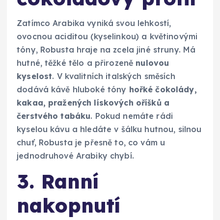
Zatímco Arabika vyniká svou lehkostí,
ovocnou aciditou (kyselinkou) a květinovými
tóny, Robusta hraje na zcela jiné struny. Má
hutné, těžké tělo a přirozeně
nulovou
kyselost
. V kvalitních italských směsích
dodává kávě hluboké tóny
hořké čokolády,
kakaa, pražených lískových oříšků a
čerstvého tabáku
. Pokud nemáte rádi
kyselou kávu a hledáte v šálku hutnou, silnou
chuť, Robusta je přesně to, co vám u
jednodruhové Arabiky chybí.
3. Ranní
nakopnutí