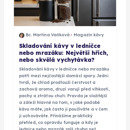
Bc. Martina Vaňková
Magazín kávy
Skladování kávy v ledničce
nebo mrazáku: Největší hřích,
nebo skvělá vychytávka?
Skladování kávy v ledničce nebo mrazáku
patří mezi nejčastější domácí spory. Jedni
tvrdí, že chlad prodlouží čerstvost a
zachová aroma, druzí varují před vlhkostí,
pachy a ztrátou chuti. Pravda je složitější
a záleží hlavně na tom, v jaké podobě
kávu máte, jak často ji používáte a v čem
ji uchováváte. Přinášíme praktický
přehled, co opravdu funguje a kdy je
lednice nebo mrazák spíš chyba než