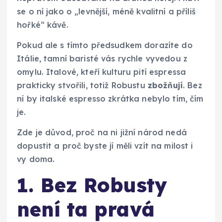
se o ní jako o „levnější, méně kvalitní a příliš
hořké“ kávě.
Pokud ale s tímto předsudkem dorazíte do
Itálie, tamní baristé vás rychle vyvedou z
omylu. Italové, kteří kulturu pití espressa
prakticky stvořili, totiž Robustu
zbožňují
. Bez
ní by italské espresso zkrátka nebylo tím, čím
je.
Zde je důvod, proč na ni jižní národ nedá
dopustit a proč byste jí měli vzít na milost i
vy doma.
1. Bez Robusty
není ta pravá