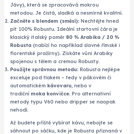
Jávy), která se zpracovává mokrou
metodou. Je čistá, sladká a nesmírně kvalitní.
Začněte s blendem (směsí):
Nechtějte hned
pít 100% Robustu. Ideální startovní čára je
klasický italský poměr
80 % Arabika / 20 %
Robusta
(nabízí ho například slavné římské i
florentské pražírny). Získáte vůni Arabiky
spojenou s tělem a cremou Robusty.
Použijte správnou metodu:
Robusta nejlépe
exceluje pod tlakem – tedy v pákovém či
automatickém
kávovaru
, nebo v
tradiční
moka konvičce
. Pro alternativní
metody typu V60 nebo dripper se naopak
nehodí.
Až budete příště vybírat kávu, nebojte se
sáhnout po sáčku, kde je Robusta přiznaná v