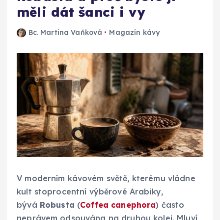
měli dát šanci i vy
Bc. Martina Vaňková
Magazín kávy
V moderním kávovém světě, kterému vládne
kult stoprocentní výběrové Arabiky,
bývá
Robusta
(
Coffea canephora
) často
neprávem odsouvána na druhou kolej. Mluví