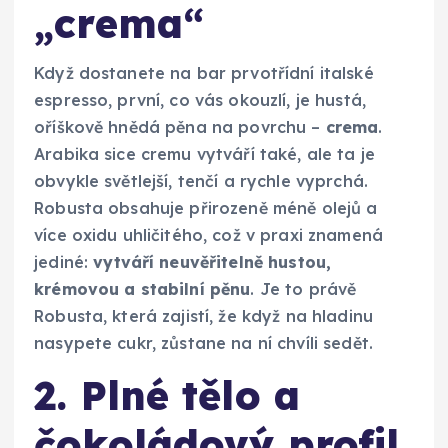
„crema“
Když dostanete na bar prvotřídní italské
espresso, první, co vás okouzlí, je hustá,
oříškově hnědá pěna na povrchu –
crema
.
Arabika sice cremu vytváří také, ale ta je
obvykle světlejší, tenčí a rychle vyprchá.
Robusta obsahuje přirozeně méně olejů a
více oxidu uhličitého, což v praxi znamená
jediné:
vytváří neuvěřitelně hustou,
krémovou a stabilní pěnu
. Je to právě
Robusta, která zajistí, že když na hladinu
nasypete cukr, zůstane na ní chvíli sedět.
2. Plné tělo a
čokoládový profil