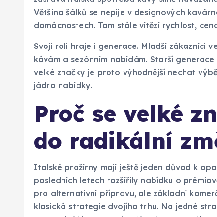
Většina šálků se nepije v designových kavárn
domácnostech. Tam stále vítězí rychlost, ce
Svoji roli hraje i generace. Mladší zákazníci v
kávám a sezónním nabídám. Starší generace al
velké značky je proto výhodnější nechat výbě
jádro nabídky.
Proč se velké z
do radikální z
Italské pražírny mají ještě jeden důvod k opat
posledních letech rozšířily nabídku o prémi
pro alternativní přípravu, ale základní komerč
klasická strategie dvojího trhu. Na jedné st