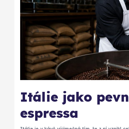
Itálie jako pev
espressa
Itálie je v kávě výjimečná tím, že z ní vznikl