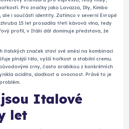
ořkostí. Pro značky jako Lavazza, Illy, Kimbo
ale i součástí identity. Zatímco v severní Evropě
hruba 15 let prosadila třetí kávová vlna, tedy
ový profil, v Itálii dál dominuje představa, že
ch italských značek staví své směsi na kombinaci
uje plnější tělo, vyšší hořkost a stabilní cremu.
původovými zrny, často arabikou z konkrétních
ynikla acidita, sladkost a ovocnost. Právě to je
 problém.
 jsou Italové
y let