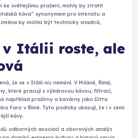
ke světlejšímu pražení, mohly by ztratit
 „italská káva“ synonymem pro intenzitu a
: změna by mohla být technicky snadná,
 Itálii roste, ale
ová
á, že se v Itálii nic nemění. V Miláně, Římě,
y, které pracují s výběrovou kávou, filtrací,
 ně například pražírny a kavárny jako Ditta
ebo Faro v Římě. Tyto podniky ukazují, že i v zemi
ější kávy.
hadů odborných asociací a oborových analýz
 na domácí espresso kulturu a barový servis.