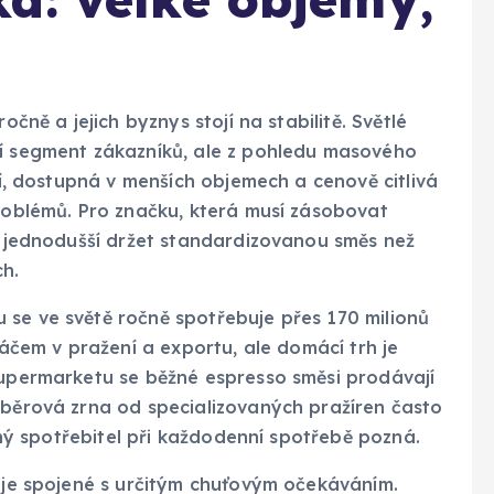
očně a jejich byznys stojí na stabilitě. Světlé
ší segment zákazníků, ale z pohledu masového
žší, dostupná v menších objemech a cenově citlivá
problémů. Pro značku, která musí zásobovat
je jednodušší držet standardizovanou směs než
ch.
 se ve světě ročně spotřebuje přes 170 milionů
ráčem v pražení a exportu, ale domácí trh je
supermarketu se běžné espresso směsi prodávají
ýběrová zrna od specializovaných pražíren často
ěžný spotřebitel při každodenní spotřebě pozná.
o je spojené s určitým chuťovým očekáváním.