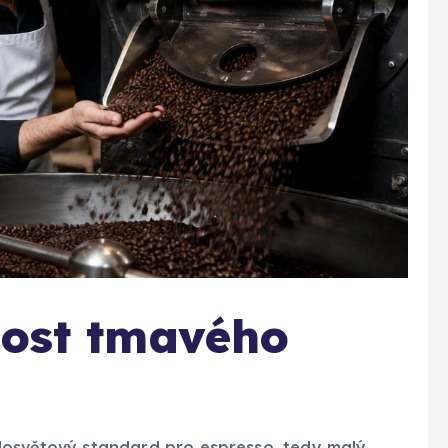
nost tmavého
 celosvětový standard pro espresso, tedy malý,