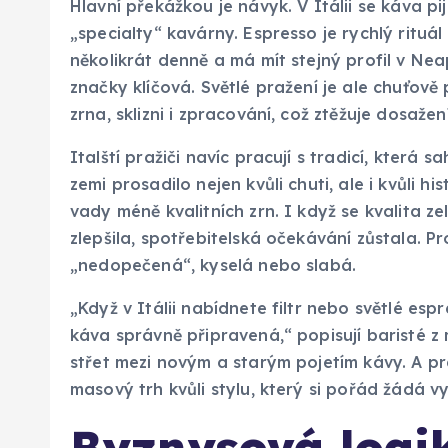
Hlavní překážkou je návyk. V Itálii se káva pi
„specialty“ kavárny. Espresso je rychlý rituál 
několikrát denně a má mít stejný profil v Neap
značky klíčová. Světlé pražení je ale chuťově
zrna, sklizni i zpracování, což ztěžuje dosaže
Italští pražiči navíc pracují s tradicí, která 
zemi prosadilo nejen kvůli chuti, ale i kvůli 
vady méně kvalitních zrn. I když se kvalita 
zlepšila, spotřebitelská očekávání zůstala. Pr
„nedopečená“, kyselá nebo slabá.
„Když v Itálii nabídnete filtr nebo světlé espr
káva správně připravená,“ popisují baristé 
střet mezi novým a starým pojetím kávy. A pr
masový trh kvůli stylu, který si pořád žádá v
Byznysová logik