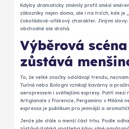
Kdyby dramaticky změnily profil směsí směrem 
zákazníky nejen doma, ale i na trzích, kde je
čokoládově-oříškový charakter. Jinými slovy
obchodně ale drahá.
Výběrová scéna v
zůstává menšin
To, že velké značky odolávají trendu, neznamen
Turíně nebo Bologni vznikají kavárny a pražírn
aeropressem i světlejšími espresy. Patří mezi
Artigianale z Florencie, Pergamino v Miláně n
espressa je publikum pro jemnější a aromatičt
Jenže jde stále o menší část trhu. Podle od
zůstává italská spotřeba kávy silně navázaná