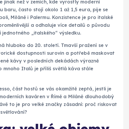
je jinak než v zemích, kde vyrostly moderní
u baru, často stojí okolo 1 až 1,5 eura, pije se
oli, Miláně i Palermu. Konzistence je pro italské
 proměnlivější a odhaluje více detailů o původu
ní jednotného „italského“ výsledku.
sahá hluboko do 20. století. Tmavší pražení se v
historické dostupnosti surovin a potřebě maskovat
zelené kávy v posledních dekádách výrazně
o mnoho Italů je příliš světlá káva stále
esso, část hostů se vás okamžitě zeptá, jestli je
z moderních kaváren v Římě a Miláně dlouhodobý
ávě to je pro velké značky zásadní: proč riskovat
ysvětlování?
a: velké objemy,