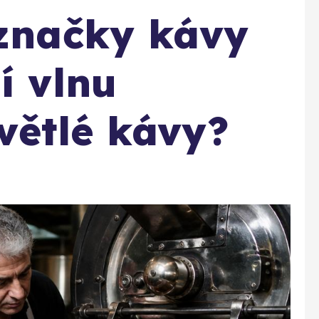
 značky kávy
í vlnu
větlé kávy?