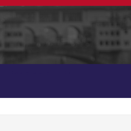
Dezerty recepty
Bistro