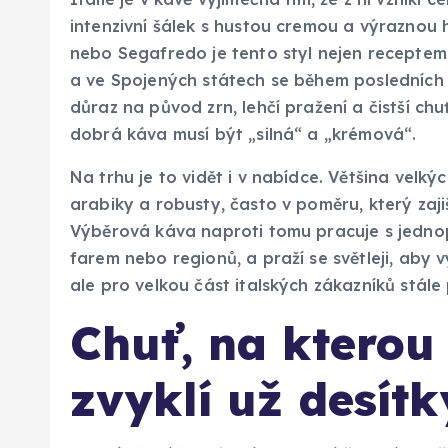
intenzivní šálek s hustou cremou a výraznou h
nebo Segafredo je tento styl nejen receptem, 
a ve Spojených státech se během posledních z
důraz na původ zrn, lehčí pražení a čistší chuť
dobrá káva musí být „silná“ a „krémová“.
Na trhu je to vidět i v nabídce. Většina velký
arabiky a robusty, často v poměru, který zajišť
Výběrová káva naproti tomu pracuje s jedno
farem nebo regionů, a praží se světleji, aby v
ale pro velkou část italských zákazníků stále
Chuť, na kterou
zvyklí už desítk