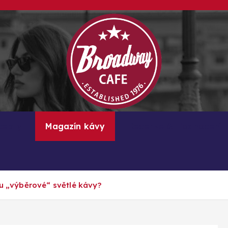
Kávové recepty, lifestyle a trendy inspirace
cepty
Magazín kávy
Recenze & Hodnocení
nu „výběrové“ světlé kávy?