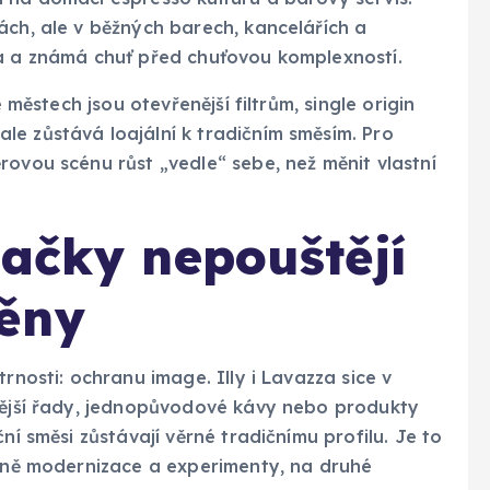
ách, ale v běžných barech, kancelářích a
na a známá chuť před chuťovou komplexností.
e městech jsou otevřenější filtrům, single origin
e zůstává loajální k tradičním směsím. Pro
rovou scénu růst „vedle“ sebe, než měnit vlastní
načky nepouštějí
měny
rnosti: ochranu image. Illy i Lavazza sice v
ovější řady, jednopůvodové kávy nebo produkty
ní směsi zůstávají věrné tradičnímu profilu. Je to
raně modernizace a experimenty, na druhé