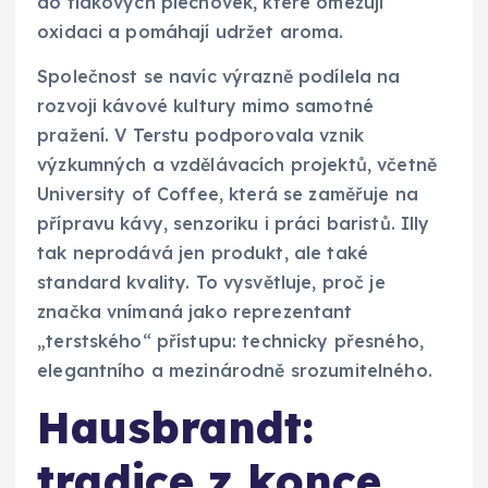
do tlakových plechovek, které omezují
oxidaci a pomáhají udržet aroma.
Společnost se navíc výrazně podílela na
rozvoji kávové kultury mimo samotné
pražení. V Terstu podporovala vznik
výzkumných a vzdělávacích projektů, včetně
University of Coffee, která se zaměřuje na
přípravu kávy, senzoriku i práci baristů. Illy
tak neprodává jen produkt, ale také
standard kvality. To vysvětluje, proč je
značka vnímaná jako reprezentant
„terstského“ přístupu: technicky přesného,
elegantního a mezinárodně srozumitelného.
Hausbrandt:
tradice z konce