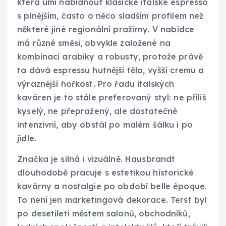
která umí nabídnout klasické italské espresso
s plnějším, často o něco sladším profilem než
některé jiné regionální pražírny. V nabídce
má různé směsi, obvykle založené na
kombinaci arabiky a robusty, protože právě
ta dává espressu hutnější tělo, vyšší cremu a
výraznější hořkost. Pro řadu italských
kaváren je to stále preferovaný styl: ne příliš
kyselý, ne přepražený, ale dostatečně
intenzivní, aby obstál po malém šálku i po
jídle.
Značka je silná i vizuálně. Hausbrandt
dlouhodobě pracuje s estetikou historické
kavárny a nostalgie po období belle époque.
To není jen marketingová dekorace. Terst byl
po desetiletí městem salonů, obchodníků,