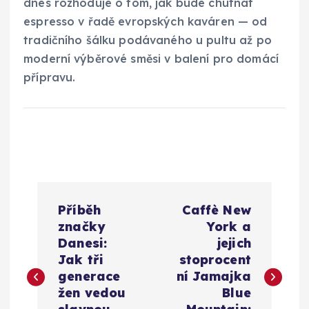
dnes rozhoduje o tom, jak bude chutnat
espresso v řadě evropských kaváren — od
tradičního šálku podávaného u pultu až po
moderní výběrové směsi v balení pro domácí
přípravu.
N
Příběh
Caffè New
a
značky
York a
Danesi:
jejich
v
Jak tři
stoprocent
generace
ní Jamajka
i
žen vedou
Blue