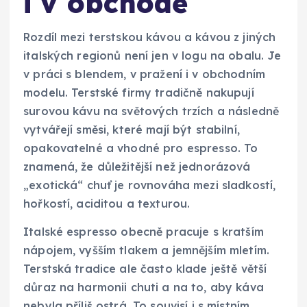
i v obchodě
Rozdíl mezi terstskou kávou a kávou z jiných
italských regionů není jen v logu na obalu. Je
v práci s blendem, v pražení i v obchodním
modelu. Terstské firmy tradičně nakupují
surovou kávu na světových trzích a následně
vytvářejí směsi, které mají být stabilní,
opakovatelné a vhodné pro espresso. To
znamená, že důležitější než jednorázová
„exotická“ chuť je rovnováha mezi sladkostí,
hořkostí, aciditou a texturou.
Italské espresso obecně pracuje s kratším
nápojem, vyšším tlakem a jemnějším mletím.
Terstská tradice ale často klade ještě větší
důraz na harmonii chuti a na to, aby káva
nebyla příliš ostrá. To souvisí i s místním