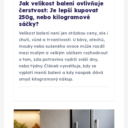
Jak velikost balení ovlivňuje
í
čerstvost: Je lepší kupovat
250g, nebo kilogramové
s
sáčky?
p
Velikost balení není jen otázkou ceny, ale i
chuti, vůně a trvanlivosti. U kávy, ořechů,
ě
mouky nebo sušeného ovoce může rozdíl
mezi malým a velkým sáčkem rozhodnout
o tom, zda potravina vydrží svěží dny,
v
nebo týdny. Článek vysvětluje, kdy se
vyplatí menší balení a kdy naopak dává
e
smysl kilogramový nákup.
k