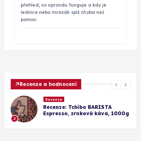
přehled, co opravdu funguje a kdy je
lednice nebo mrazák spíš chyba než
pomoc.
Recenze a hodnocení
Recenze
Srovnání a recenze: Tchibo
000g
Barista Caffè Crema vs.
Konkurence (Fairtrade Crema)
3