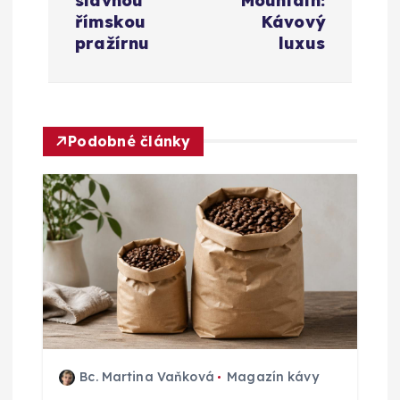
slavnou
Mountain:
g
římskou
Kávový
pražírnu
luxus
a
c
Podobné články
e
p
r
o
p
ř
Bc. Martina Vaňková
Magazín kávy