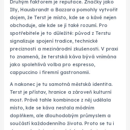
Druhým faktorem je reputace. Značky jako
Illy, Hausbrandt a Bazzara pomohly vytvořit
dojem, že Terst je místo, kde se o kávě nejen
obchoduje, ale kde se jí také rozumí. Pro
spotřebitele je to důležité: původ z Terstu
signalizuje spojení tradice, technické
preciznosti a mezinárodní zkušenosti. V praxi
to znamená, že terstská káva bývá vnímána
jako spolehlivá volba pro espresso,
cappuccino i firemní gastronomii.
A nakonec je tu samotná městská identita.
Terst je přístav, hranice a zároveň kulturní
most. Právě tahle kombinace z něj udělala
místo, kde se káva nestala módním
doplňkem, ale dlouhodobým průmyslem a
součástí každodenního života. Proto se tu i