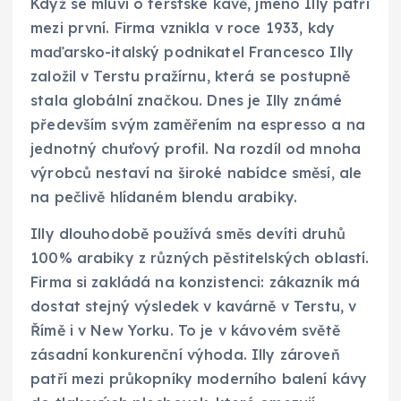
Když se mluví o terstské kávě, jméno Illy patří
mezi první. Firma vznikla v roce 1933, kdy
maďarsko-italský podnikatel Francesco Illy
založil v Terstu pražírnu, která se postupně
stala globální značkou. Dnes je Illy známé
především svým zaměřením na espresso a na
jednotný chuťový profil. Na rozdíl od mnoha
výrobců nestaví na široké nabídce směsí, ale
na pečlivě hlídaném blendu arabiky.
Illy dlouhodobě používá směs devíti druhů
100% arabiky z různých pěstitelských oblastí.
Firma si zakládá na konzistenci: zákazník má
dostat stejný výsledek v kavárně v Terstu, v
Římě i v New Yorku. To je v kávovém světě
zásadní konkurenční výhoda. Illy zároveň
patří mezi průkopníky moderního balení kávy