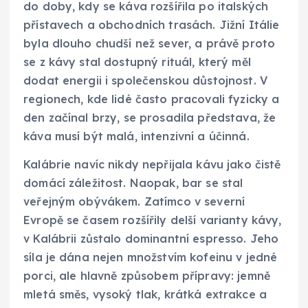
do doby, kdy se káva rozšířila po italských
přístavech a obchodních trasách. Jižní Itálie
byla dlouho chudší než sever, a právě proto
se z kávy stal dostupný rituál, který měl
dodat energii i společenskou důstojnost. V
regionech, kde lidé často pracovali fyzicky a
den začínal brzy, se prosadila představa, že
káva musí být malá, intenzivní a účinná.
Kalábrie navíc nikdy nepřijala kávu jako čistě
domácí záležitost. Naopak, bar se stal
veřejným obývákem. Zatímco v severní
Evropě se časem rozšířily delší varianty kávy,
v Kalábrii zůstalo dominantní espresso. Jeho
síla je dána nejen množstvím kofeinu v jedné
porci, ale hlavně způsobem přípravy: jemně
mletá směs, vysoký tlak, krátká extrakce a