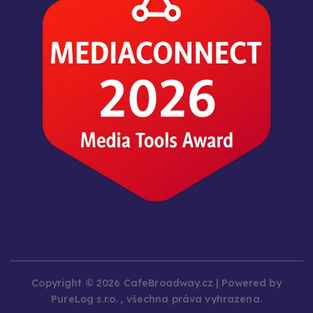
Copyright © 2026 CafeBroadway.cz | Powered by
PureLog s.r.o. , všechna práva vyhrazena.