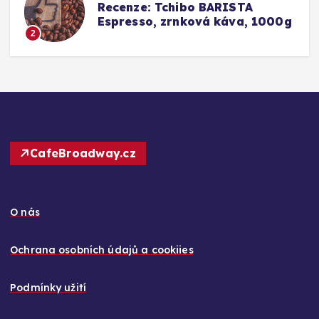
TA
Srovnání a recenze: Tchibo
a, 1000g
Barista Caffè Crema vs.
Konkurence (Fairtrade Crem
3
CafeBroadway.cz
O nás
Ochrana osobních údajů a cookiies
Podmínky užití