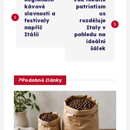
a
kávové
patriotism
slavnosti a
us
v
festivaly
rozděluje
napříč
Italy v
i
Itálií
pohledu na
ideální
g
šálek
a
c
Podobné články
e
p
r