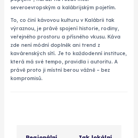
severoevropským a kalábrijským pojetím.
To, co činí kávovou kulturu v Kalábrii tak
výraznou, je právě spojení historie, rodiny,
veřejného prostoru a přísného vkusu. Káva
zde není módní doplněk ani trend z
kavárenských sítí. Je to každodenní instituce,
která má své tempo, pravidla i autoritu. A
právě proto ji místní berou vážně – bez
kompromisů.
N
Regionální
Jak lokální