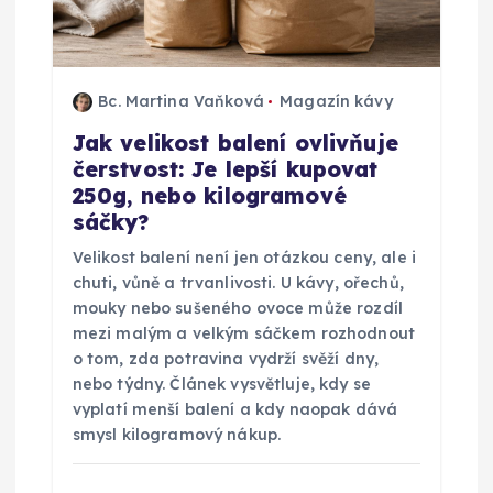
o
p
Bc. Martina Vaňková
Magazín kávy
ř
Jak velikost balení ovlivňuje
čerstvost: Je lepší kupovat
í
250g, nebo kilogramové
sáčky?
s
Velikost balení není jen otázkou ceny, ale i
p
chuti, vůně a trvanlivosti. U kávy, ořechů,
mouky nebo sušeného ovoce může rozdíl
ě
mezi malým a velkým sáčkem rozhodnout
o tom, zda potravina vydrží svěží dny,
nebo týdny. Článek vysvětluje, kdy se
v
vyplatí menší balení a kdy naopak dává
smysl kilogramový nákup.
e