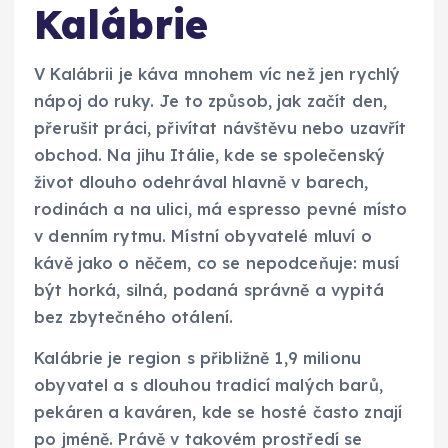
Kalábrie
V Kalábrii je káva mnohem víc než jen rychlý
nápoj do ruky. Je to způsob, jak začít den,
přerušit práci, přivítat návštěvu nebo uzavřít
obchod. Na jihu Itálie, kde se společenský
život dlouho odehrával hlavně v barech,
rodinách a na ulici, má espresso pevné místo
v denním rytmu. Místní obyvatelé mluví o
kávě jako o něčem, co se nepodceňuje: musí
být horká, silná, podaná správně a vypitá
bez zbytečného otálení.
Kalábrie je region s přibližně 1,9 milionu
obyvatel a s dlouhou tradicí malých barů,
pekáren a kaváren, kde se hosté často znají
po jméně. Právě v takovém prostředí se