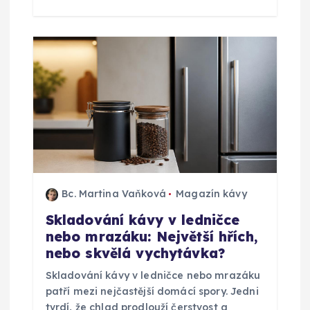
k
Bc. Martina Vaňková
Magazín kávy
Skladování kávy v ledničce
nebo mrazáku: Největší hřích,
nebo skvělá vychytávka?
Skladování kávy v ledničce nebo mrazáku
patří mezi nejčastější domácí spory. Jedni
tvrdí, že chlad prodlouží čerstvost a