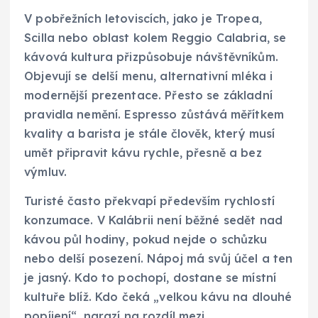
V pobřežních letoviscích, jako je Tropea,
Scilla nebo oblast kolem Reggio Calabria, se
kávová kultura přizpůsobuje návštěvníkům.
Objevují se delší menu, alternativní mléka i
modernější prezentace. Přesto se základní
pravidla nemění. Espresso zůstává měřítkem
kvality a barista je stále člověk, který musí
umět připravit kávu rychle, přesně a bez
výmluv.
Turisté často překvapí především rychlostí
konzumace. V Kalábrii není běžné sedět nad
kávou půl hodiny, pokud nejde o schůzku
nebo delší posezení. Nápoj má svůj účel a ten
je jasný. Kdo to pochopí, dostane se místní
kultuře blíž. Kdo čeká „velkou kávu na dlouhé
popíjení“, narazí na rozdíl mezi