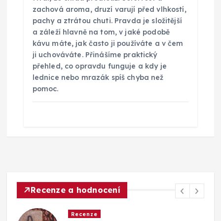
zachová aroma, druzí varují před vlhkostí,
pachy a ztrátou chuti. Pravda je složitější
a záleží hlavně na tom, v jaké podobě
kávu máte, jak často ji používáte a v čem
ji uchováváte. Přinášíme praktický
přehled, co opravdu funguje a kdy je
lednice nebo mrazák spíš chyba než
pomoc.
Recenze a hodnocení
Recenze