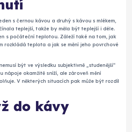
nutí
 jeden s černou kávou a druhý s kávou s mlékem,
ala teplejší, takže by měla být teplejší i déle.
n s počáteční teplotou. Záleží také na tom, jak
něm rozkládá teplota a jak se mění jeho povrchové
emusí být ve výsledku subjektivně „studenější“
tu nápoje okamžitě sníží, ale zároveň mění
olňuje. V některých situacích pak může být rozdíl
yž do kávy