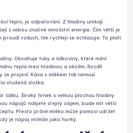
ácí teplo, je odpařování. Z hladiny unikají
ejí s sebou značné množství energie. Čím větší je
proudí vzduch, tím rychleji se ochlazuje. To platí
liny. Obsahuje tuky a bílkoviny, které mění
ěnu tepla mezi hladinou a okolím. Rozdíl
vy se projeví. Káva s mlékem tak nemusí
ala studená složka.
r šálku. Široký hrnek s velkou plochou hladiny
ou nápojů nalijete stejný objem, bude mít větší
eceptu. Přesto právě mléko může pomoci udržet
kdy je nápoj vnímán jako horký.