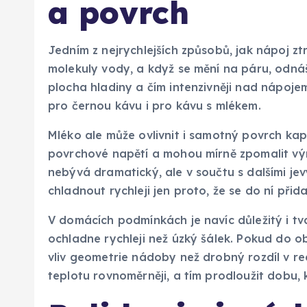
a povrch
Jedním z nejrychlejších způsobů, jak nápoj ztr
molekuly vody, a když se mění na páru, odnáš
plocha hladiny a čím intenzivněji nad nápojem 
pro černou kávu i pro kávu s mlékem.
Mléko ale může ovlivnit i samotný povrch kapa
povrchové napětí a mohou mírně zpomalit vým
nebývá dramatický, ale v součtu s dalšími je
chladnout rychleji jen proto, že se do ní přid
V domácích podmínkách je navíc důležitý i tva
ochladne rychleji než úzký šálek. Pokud do ob
vliv geometrie nádoby než drobný rozdíl v r
teplotu rovnoměrněji, a tím prodloužit dobu, 