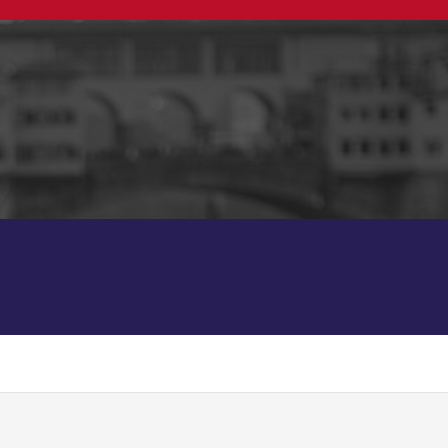
Dezerty recepty
Bistro