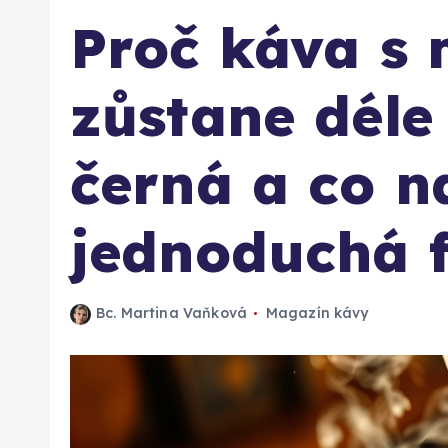
Proč káva s
zůstane déle
černá a co n
jednoduchá 
Bc. Martina Vaňková
Magazín kávy