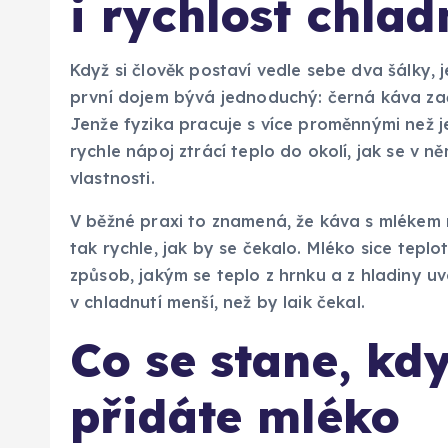
i rychlost chlad
Když si člověk postaví vedle sebe dva šálky,
první dojem bývá jednoduchý: černá káva začín
Jenže fyzika pracuje s více proměnnými než je
rychle nápoj ztrácí teplo do okolí, jak se v 
vlastnosti.
V běžné praxi to znamená, že káva s mlékem n
tak rychle, jak by se čekalo. Mléko sice teplo
způsob, jakým se teplo z hrnku a z hladiny uv
v chladnutí menší, než by laik čekal.
Co se stane, kd
přidáte mléko