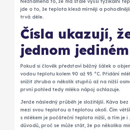
Neznamená to, že má stále vyšší fyzikální te
jde o to, že teplota klesá mírněji a pohodlnějš
trvá déle.
Čísla ukazují, ž
jednom jediném
Pokud si člověk představí běžný šálek o objem
vodou teplotu kolem 90 až 95 °C. Přidání mlé
snížit zhruba o několik stupňů až na nižší os
první pohled tedy mléko nápoj ochlazuje.
Jenže následný průběh je složitější. Káva bez 
mezi svou teplotou a teplotou okolí. Čím větší 
s mlékem je počáteční teplota nižší, a tím je i
důvodů, proč se může stát, že po několika mi