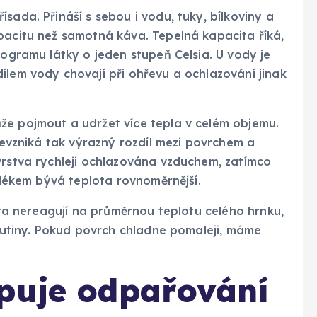
sada. Přináší s sebou i vodu, tuky, bílkoviny a
pacitu než samotná káva. Tepelná kapacita říká,
logramu látky o jeden stupeň Celsia. U vody je
ílem vody chovají při ohřevu a ochlazování jinak
že pojmout a udržet více tepla v celém objemu.
 nevzniká tak výrazný rozdíl mezi povrchem a
vrstva rychleji ochlazována vzduchem, zatímco
 mlékem bývá teplota rovnoměrnější.
ústa nereagují na průměrnou teplotu celého hrnku,
ekutiny. Pokud povrch chladne pomaleji, máme
upuje odpařování