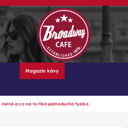
Kávové recepty, lifestyle a trendy inspirace
cepty
Magazín kávy
Recenze & Hodnocení
 černá a co na to říká jednoduchá fyzika