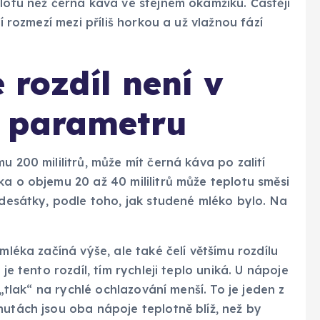
plotu než černá káva ve stejném okamžiku. Častěji
í rozmezí mezi příliš horkou a už vlažnou fází
e rozdíl není v
 parametru
u 200 mililitrů, může mít černá káva po zalití
ka o objemu 20 až 40 mililitrů může teplotu směsi
mdesátky, podle toho, jak studené mléko bylo. Na
mléka začíná výše, ale také čelí většímu rozdílu
je tento rozdíl, tím rychleji teplo uniká. U nápoje
 „tlak“ na rychlé ochlazování menší. To je jeden z
nutách jsou oba nápoje teplotně blíž, než by