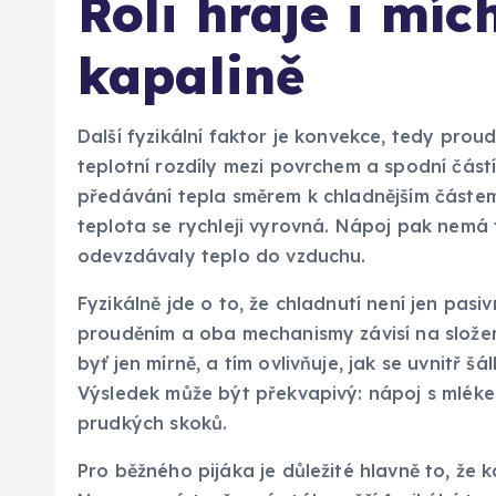
Roli hraje i míc
kapalině
Další fyzikální faktor je konvekce, tedy proud
teplotní rozdíly mezi povrchem a spodní část
předávání tepla směrem k chladnějším částem
teplota se rychleji vyrovná. Nápoj pak nemá 
odevzdávaly teplo do vzduchu.
Fyzikálně jde o to, že chladnutí není jen pasi
prouděním a oba mechanismy závisí na složení
byť jen mírně, a tím ovlivňuje, jak se uvnitř š
Výsledek může být překvapivý: nápoj s mléke
prudkých skoků.
Pro běžného pijáka je důležité hlavně to, že 