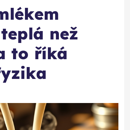
 mlékem
 teplá než
a to říká
fyzika