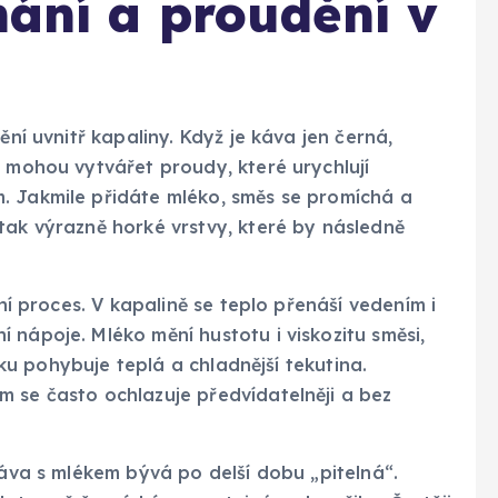
hání a proudění v
ění uvnitř kapaliny. Když je káva jen černá,
í mohou vytvářet proudy, které urychlují
. Jakmile přidáte mléko, směs se promíchá a
tak výrazně horké vrstvy, které by následně
vní proces. V kapalině se teplo přenáší vedením i
 nápoje. Mléko mění hustotu i viskozitu směsi,
álku pohybuje teplá a chladnější tekutina.
m se často ochlazuje předvídatelněji a bez
káva s mlékem bývá po delší dobu „pitelná“.