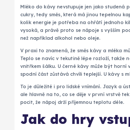
Mléko do kávy nevstupuje jen jako studená pří
cukry, tedy směs, která má jinou tepelnou ka
kolik energie je potřeba na ohřátí jednoho ki
vysoká, a právě proto se nápoje s vyšším pod
než například alkohol nebo oleje.
V praxi to znamená, že směs kávy a mléka mů
Teplo se navíc v tekutině lépe rozloží, takže
vnitřkem šálku. U černé kávy může být horní 
spodní část zůstává chvíli teplejší. U kávy s
To je důležité i pro lidské vnímání. Jazyk a 
ale hlavně na to, co se děje v první vrstvě t
pocit, že nápoj drží příjemnou teplotu déle.
Jak do hry vst