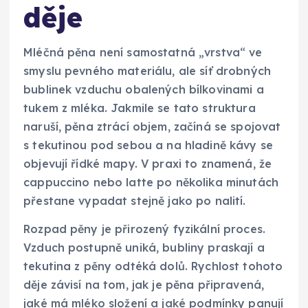
děje
Mléčná pěna není samostatná „vrstva“ ve
smyslu pevného materiálu, ale síť drobných
bublinek vzduchu obalených bílkovinami a
tukem z mléka. Jakmile se tato struktura
naruší, pěna ztrácí objem, začíná se spojovat
s tekutinou pod sebou a na hladině kávy se
objevují řídké mapy. V praxi to znamená, že
cappuccino nebo latte po několika minutách
přestane vypadat stejně jako po nalití.
Rozpad pěny je přirozený fyzikální proces.
Vzduch postupně uniká, bubliny praskají a
tekutina z pěny odtéká dolů. Rychlost tohoto
děje závisí na tom, jak je pěna připravená,
jaké má mléko složení a jaké podmínky panují