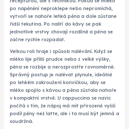
recepturou, ale s technikou. Pokud se mléko
po napěnění neproklepe nebo nepromíchá,
vytvoří se nahoře lehká pěna a dole zůstane
řidší tekutina. Po nalití do kávy se pak
jednotlivé vrstvy chovají rozdílně a pěna se
začne rychle rozpadat.
Velkou roli hraje i způsob nalévání. Když se
mléko lije příliš prudce nebo z velké výšky,
pěna se rozbije a nerozprostře rovnoměrně.
Správný postup je nalévat plynule, ideálně
po lehkém zakroužení konvičkou, aby se
mléko spojilo s kávou a pěna zůstala nahoře
v kompaktní vrstvě. U cappuccina se navíc
počítá s tím, že nápoj má mít přirozeně vyšší
podíl pěny než latte, ale i ta musí být jemná a
soudržná.