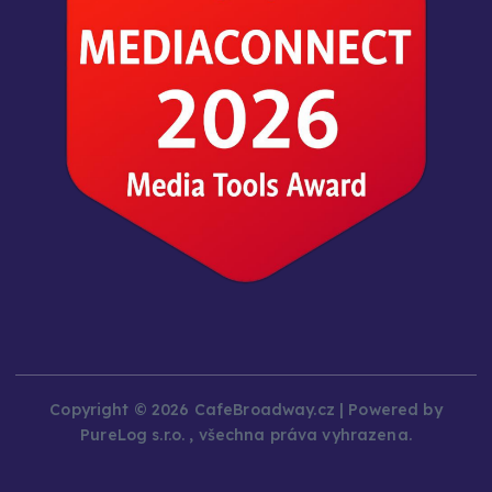
Copyright © 2026 CafeBroadway.cz | Powered by
PureLog s.r.o. , všechna práva vyhrazena.