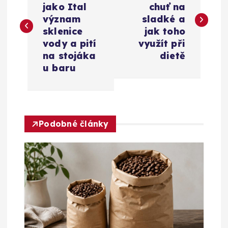
jako Ital
chuť na
v
význam
sladké a
sklenice
jak toho
i
vody a pití
využít při
na stojáka
dietě
g
u baru
a
c
Podobné články
e
p
r
o