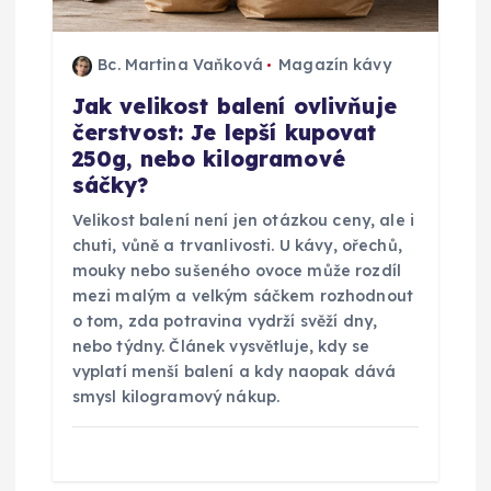
p
Bc. Martina Vaňková
Magazín kávy
ř
Jak velikost balení ovlivňuje
čerstvost: Je lepší kupovat
í
250g, nebo kilogramové
sáčky?
s
Velikost balení není jen otázkou ceny, ale i
p
chuti, vůně a trvanlivosti. U kávy, ořechů,
mouky nebo sušeného ovoce může rozdíl
ě
mezi malým a velkým sáčkem rozhodnout
o tom, zda potravina vydrží svěží dny,
nebo týdny. Článek vysvětluje, kdy se
v
vyplatí menší balení a kdy naopak dává
smysl kilogramový nákup.
e
k