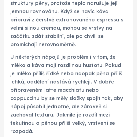
struktury pěny, protože teplo narušuje její
jemnou rovnováhu. Když se navíc káva
připraví z čerstvě extrahovaného espressa s
velmi silnou cremou, mohou se vrstvy na
začátku zdát stabilní, ale po chvíli se
promíchají nerovnoměrně.
U některých nápojů je problém i v tom, že
mléko a káva mají rozdílnou hustotu. Pokud
je mléko příliš řídké nebo naopak pěna příliš
lehká, oddělení nastává rychleji. V dobře
připraveném latte macchiatu nebo
cappuccinu by se měly složky spojit tak, aby
nápoj působil jednotně, ale zároveň si
zachoval texturu. Jakmile je rozdíl mezi
tekutinou a pěnou příliš velký, vrstvení se
rozpadá.