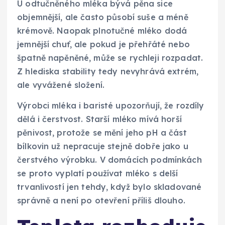
U odtučněného mléka bývá pěna sice
objemnější, ale často působí suše a méně
krémově. Naopak plnotučné mléko dodá
jemnější chuť, ale pokud je přehřáté nebo
špatně napěněné, může se rychleji rozpadat.
Z hlediska stability tedy nevyhrává extrém,
ale vyvážené složení.
Výrobci mléka i baristé upozorňují, že rozdíly
dělá i čerstvost. Starší mléko mívá horší
pěnivost, protože se mění jeho pH a část
bílkovin už nepracuje stejně dobře jako u
čerstvého výrobku. V domácích podmínkách
se proto vyplatí používat mléko s delší
trvanlivostí jen tehdy, když bylo skladované
správně a není po otevření příliš dlouho.