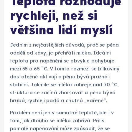
Teplota rozhoduje
rychleji, než si
většina lidí myslí
Jedním z nejčastějších důvodů, proč se pěna
oddělí od kávy, je přehřátí mléka. Ideální
teplota pro napěnění se obvykle pohybuje
mezi 55 a 65 °C. V tomto rozmezí se bílkoviny
dostatečně aktivují a pěna bývá pružná i
stabilní. Jakmile se mléko zahřeje nad 70 °C,
struktura se začíná zhoršovat a pěna bývá
hrubá, rychleji padá a chutná „vařeně“.
Problém není jen v samotné teplotě, ale i v
tom, jak dlouho se mléko zahřívá. Příliš
pomalé napěňování může způsobit, že se