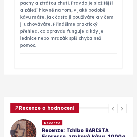
pachy a ztrátou chuti. Pravda je složitější
a záleží hlavně na tom, v jaké podobě
kávu máte, jak často ji používáte a v čem
ji uchováváte. Přinášíme praktický
přehled, co opravdu funguje a kdy je
lednice nebo mrazák spíš chyba než
pomoc.
Recenze a hodnocení
Recenze
Recenze: Tchibo BARISTA
Espresso, zrnková káva, 1000g