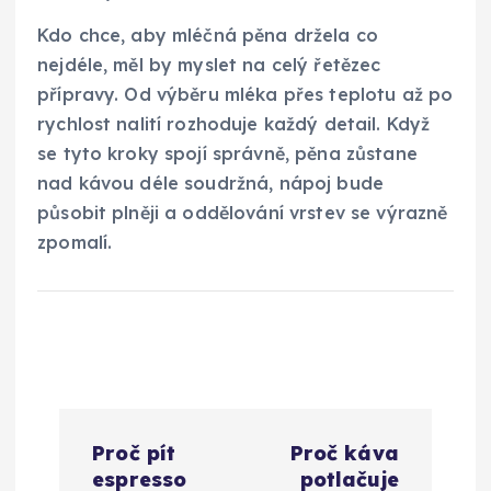
Kdo chce, aby mléčná pěna držela co
nejdéle, měl by myslet na celý řetězec
přípravy. Od výběru mléka přes teplotu až po
rychlost nalití rozhoduje každý detail. Když
se tyto kroky spojí správně, pěna zůstane
nad kávou déle soudržná, nápoj bude
působit plněji a oddělování vrstev se výrazně
zpomalí.
N
Proč pít
Proč káva
a
espresso
potlačuje