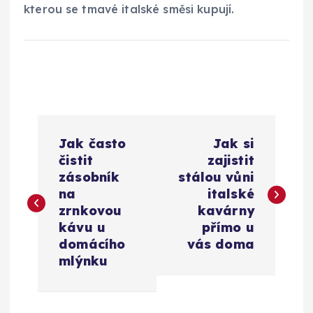
kterou se tmavé italské směsi kupují.
N
Jak často
Jak si
a
čistit
zajistit
zásobník
stálou vůni
v
na
italské
zrnkovou
kavárny
i
kávu u
přímo u
domácího
vás doma
g
mlýnku
a