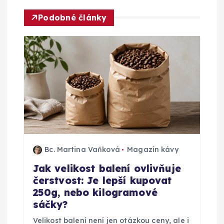
c
Podobné články
e
p
r
o
p
Bc. Martina Vaňková
Magazín kávy
ř
Jak velikost balení ovlivňuje
čerstvost: Je lepší kupovat
í
250g, nebo kilogramové
sáčky?
s
Velikost balení není jen otázkou ceny, ale i