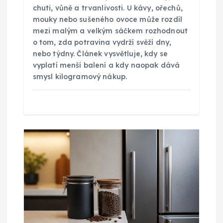
p
chuti, vůně a trvanlivosti. U kávy, ořechů,
mouky nebo sušeného ovoce může rozdíl
ě
mezi malým a velkým sáčkem rozhodnout
o tom, zda potravina vydrží svěží dny,
nebo týdny. Článek vysvětluje, kdy se
v
vyplatí menší balení a kdy naopak dává
smysl kilogramový nákup.
e
k