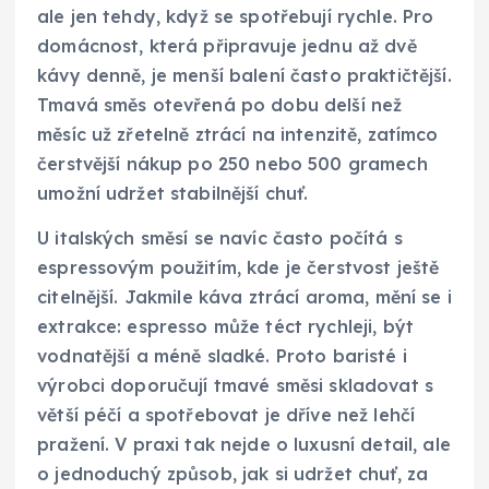
ale jen tehdy, když se spotřebují rychle. Pro
domácnost, která připravuje jednu až dvě
kávy denně, je menší balení často praktičtější.
Tmavá směs otevřená po dobu delší než
měsíc už zřetelně ztrácí na intenzitě, zatímco
čerstvější nákup po 250 nebo 500 gramech
umožní udržet stabilnější chuť.
U italských směsí se navíc často počítá s
espressovým použitím, kde je čerstvost ještě
citelnější. Jakmile káva ztrácí aroma, mění se i
extrakce: espresso může téct rychleji, být
vodnatější a méně sladké. Proto baristé i
výrobci doporučují tmavé směsi skladovat s
větší péčí a spotřebovat je dříve než lehčí
pražení. V praxi tak nejde o luxusní detail, ale
o jednoduchý způsob, jak si udržet chuť, za