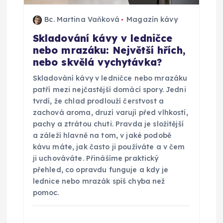
Bc. Martina Vaňková
Magazín kávy
Skladování kávy v ledničce
nebo mrazáku: Největší hřích,
nebo skvělá vychytávka?
Skladování kávy v ledničce nebo mrazáku
patří mezi nejčastější domácí spory. Jedni
tvrdí, že chlad prodlouží čerstvost a
zachová aroma, druzí varují před vlhkostí,
pachy a ztrátou chuti. Pravda je složitější
a záleží hlavně na tom, v jaké podobě
kávu máte, jak často ji používáte a v čem
ji uchováváte. Přinášíme praktický
přehled, co opravdu funguje a kdy je
lednice nebo mrazák spíš chyba než
pomoc.