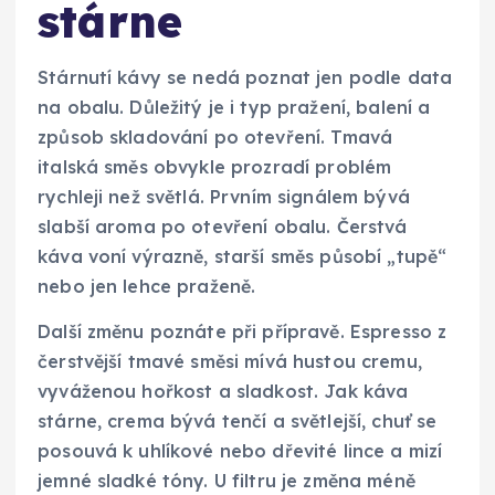
stárne
Stárnutí kávy se nedá poznat jen podle data
na obalu. Důležitý je i typ pražení, balení a
způsob skladování po otevření. Tmavá
italská směs obvykle prozradí problém
rychleji než světlá. Prvním signálem bývá
slabší aroma po otevření obalu. Čerstvá
káva voní výrazně, starší směs působí „tupě“
nebo jen lehce praženě.
Další změnu poznáte při přípravě. Espresso z
čerstvější tmavé směsi mívá hustou cremu,
vyváženou hořkost a sladkost. Jak káva
stárne, crema bývá tenčí a světlejší, chuť se
posouvá k uhlíkové nebo dřevité lince a mizí
jemné sladké tóny. U filtru je změna méně