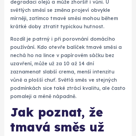
degradaci olejů a může zhoršit i vůni. U
světlých směsí se změna projeví obvykle
mírněji, zatímco tmavé směsi mohou během
krátké doby ztratit typickou hutnost.
Rozdíl je patrný i při porovnání domácího
používání. Kdo otevře balíček tmavé směsi a
nechá ho na lince v papírovém sáčku bez
uzavření, může už za 10 až 14 dní
zaznamenat slabší crema, menší intenzitu
vůně a plošší chuť. Světlá směs ve stejných
podmínkách sice také ztrácí kvalitu, ale často
pomaleji a méně nápadně.
Jak poznat, že
tmavá směs už