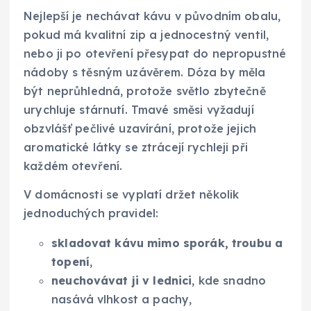
Nejlepší je nechávat kávu v původním obalu,
pokud má kvalitní zip a jednocestný ventil,
nebo ji po otevření přesypat do nepropustné
nádoby s těsným uzávěrem. Dóza by měla
být neprůhledná, protože světlo zbytečně
urychluje stárnutí. Tmavé směsi vyžadují
obzvlášť pečlivé uzavírání, protože jejich
aromatické látky se ztrácejí rychleji při
každém otevření.
V domácnosti se vyplatí držet několik
jednoduchých pravidel:
skladovat kávu mimo sporák, troubu a
topení
,
neuchovávat ji v lednici
, kde snadno
nasává vlhkost a pachy,