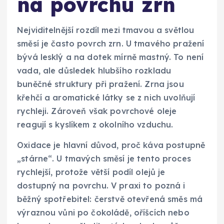
na povrchu zrn
Nejviditelnější rozdíl mezi tmavou a světlou
směsí je často povrch zrn. U tmavého pražení
bývá lesklý a na dotek mírně mastný. To není
vada, ale důsledek hlubšího rozkladu
buněčné struktury při pražení. Zrna jsou
křehčí a aromatické látky se z nich uvolňují
rychleji. Zároveň však povrchové oleje
reagují s kyslíkem z okolního vzduchu.
Oxidace je hlavní důvod, proč káva postupně
„stárne“. U tmavých směsí je tento proces
rychlejší, protože větší podíl olejů je
dostupný na povrchu. V praxi to pozná i
běžný spotřebitel: čerstvě otevřená směs má
výraznou vůni po čokoládě, oříšcích nebo