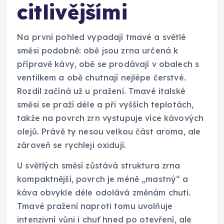
citlivějšími
Na první pohled vypadají tmavé a světlé
směsi podobně: obě jsou zrna určená k
přípravě kávy, obě se prodávají v obalech s
ventilkem a obě chutnají nejlépe čerstvé.
Rozdíl začíná už u pražení. Tmavé italské
směsi se praží déle a při vyšších teplotách,
takže na povrch zrn vystupuje více kávových
olejů. Právě ty nesou velkou část aroma, ale
zároveň se rychleji oxidují.
U světlých směsí zůstává struktura zrna
kompaktnější, povrch je méně „mastný“ a
káva obvykle déle odolává změnám chuti.
Tmavé pražení naproti tomu uvolňuje
intenzivní vůni i chuť hned po otevření, ale