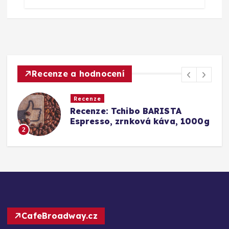
Recenze a hodnocení
Recenze
chibo BARISTA
Srovnání a rece
zrnková káva, 1000g
Barista Caffè C
Konkurence (Fa
3
CafeBroadway.cz