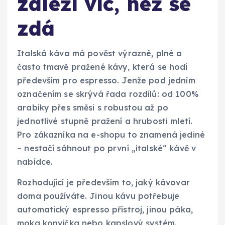
záleží víc, než se
zdá
Italská káva má pověst výrazné, plné a
často tmavě pražené kávy, která se hodí
především pro espresso. Jenže pod jedním
označením se skrývá řada rozdílů: od 100%
arabiky přes směsi s robustou až po
jednotlivé stupně pražení a hrubosti mletí.
Pro zákazníka na e-shopu to znamená jediné
– nestačí sáhnout po první „italské“ kávě v
nabídce.
Rozhodující je především to, jaký kávovar
doma používáte. Jinou kávu potřebuje
automatický espresso přístroj, jinou páka,
moka konvička nebo kapslový systém.