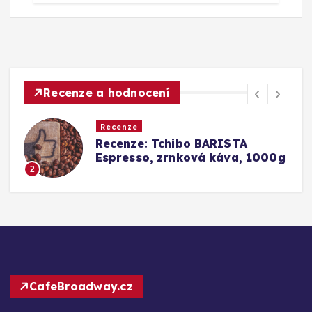
Recenze a hodnocení
nze
Recenze
nze: Tchibo BARISTA
Srovnání 
esso, zrnková káva, 1000g
Barista C
Konkurenc
3
CafeBroadway.cz