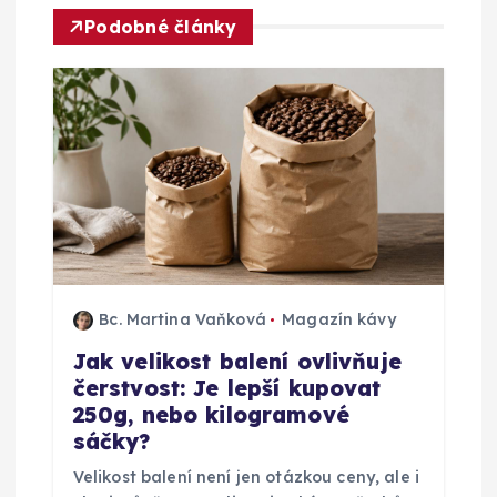
Podobné články
p
r
o
p
ř
í
Bc. Martina Vaňková
Magazín kávy
Jak velikost balení ovlivňuje
s
čerstvost: Je lepší kupovat
250g, nebo kilogramové
p
sáčky?
ě
Velikost balení není jen otázkou ceny, ale i