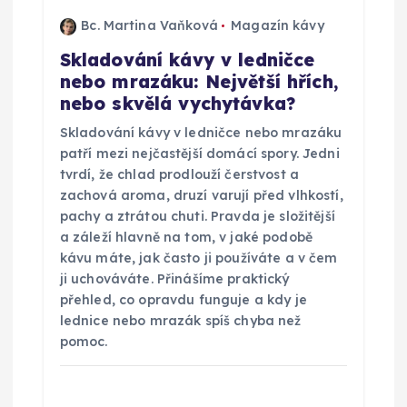
Bc. Martina Vaňková
Magazín kávy
Skladování kávy v ledničce
nebo mrazáku: Největší hřích,
nebo skvělá vychytávka?
Skladování kávy v ledničce nebo mrazáku
patří mezi nejčastější domácí spory. Jedni
tvrdí, že chlad prodlouží čerstvost a
zachová aroma, druzí varují před vlhkostí,
pachy a ztrátou chuti. Pravda je složitější
a záleží hlavně na tom, v jaké podobě
kávu máte, jak často ji používáte a v čem
ji uchováváte. Přinášíme praktický
přehled, co opravdu funguje a kdy je
lednice nebo mrazák spíš chyba než
pomoc.