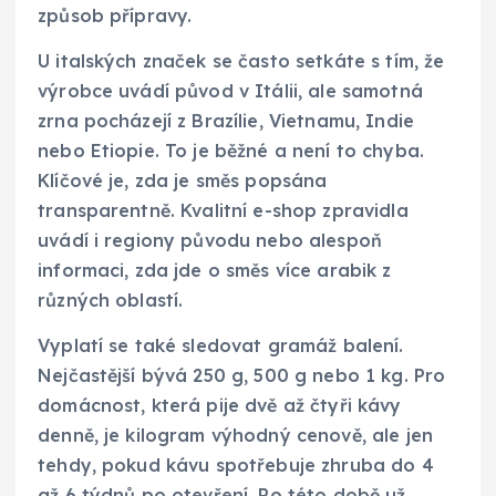
způsob přípravy.
U italských značek se často setkáte s tím, že
výrobce uvádí původ v Itálii, ale samotná
zrna pocházejí z Brazílie, Vietnamu, Indie
nebo Etiopie. To je běžné a není to chyba.
Klíčové je, zda je směs popsána
transparentně. Kvalitní e-shop zpravidla
uvádí i regiony původu nebo alespoň
informaci, zda jde o směs více arabik z
různých oblastí.
Vyplatí se také sledovat gramáž balení.
Nejčastější bývá 250 g, 500 g nebo 1 kg. Pro
domácnost, která pije dvě až čtyři kávy
denně, je kilogram výhodný cenově, ale jen
tehdy, pokud kávu spotřebuje zhruba do 4
až 6 týdnů po otevření. Po této době už