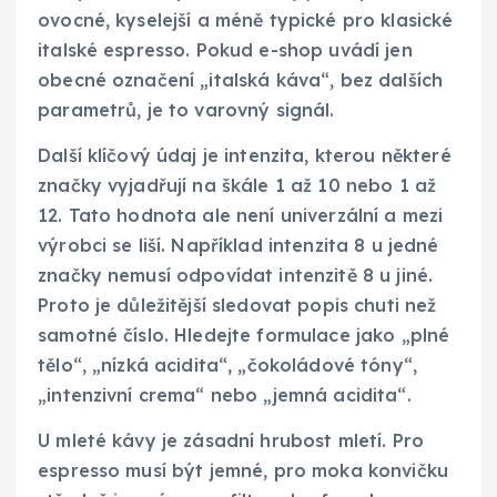
ovocné, kyselejší a méně typické pro klasické
italské espresso. Pokud e-shop uvádí jen
obecné označení „italská káva“, bez dalších
parametrů, je to varovný signál.
Další klíčový údaj je intenzita, kterou některé
značky vyjadřují na škále 1 až 10 nebo 1 až
12. Tato hodnota ale není univerzální a mezi
výrobci se liší. Například intenzita 8 u jedné
značky nemusí odpovídat intenzitě 8 u jiné.
Proto je důležitější sledovat popis chuti než
samotné číslo. Hledejte formulace jako „plné
tělo“, „nízká acidita“, „čokoládové tóny“,
„intenzivní crema“ nebo „jemná acidita“.
U mleté kávy je zásadní hrubost mletí. Pro
espresso musí být jemné, pro moka konvičku