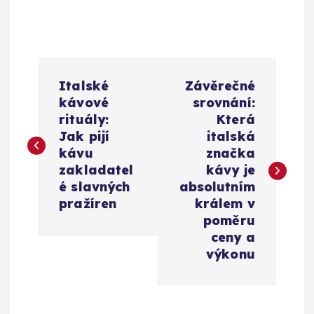
N
Italské
Závěrečné
a
kávové
srovnání:
rituály:
Která
v
Jak pijí
italská
kávu
značka
i
zakladatel
kávy je
é slavných
absolutním
g
pražíren
králem v
poměru
a
ceny a
výkonu
c
e