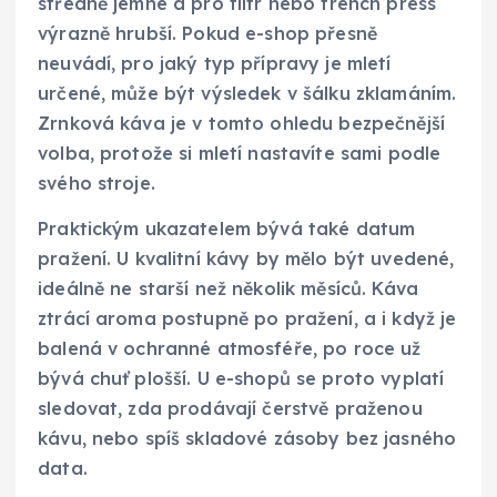
středně jemné a pro filtr nebo french press
výrazně hrubší. Pokud e-shop přesně
neuvádí, pro jaký typ přípravy je mletí
určené, může být výsledek v šálku zklamáním.
Zrnková káva je v tomto ohledu bezpečnější
volba, protože si mletí nastavíte sami podle
svého stroje.
Praktickým ukazatelem bývá také datum
pražení. U kvalitní kávy by mělo být uvedené,
ideálně ne starší než několik měsíců. Káva
ztrácí aroma postupně po pražení, a i když je
balená v ochranné atmosféře, po roce už
bývá chuť plošší. U e-shopů se proto vyplatí
sledovat, zda prodávají čerstvě praženou
kávu, nebo spíš skladové zásoby bez jasného
data.