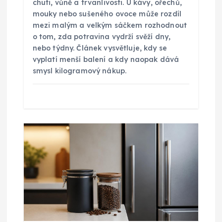
chuti, vůně a trvanlivosti. U kávy, ořechů,
v
mouky nebo sušeného ovoce může rozdíl
mezi malým a velkým sáčkem rozhodnout
o tom, zda potravina vydrží svěží dny,
e
nebo týdny. Článek vysvětluje, kdy se
vyplatí menší balení a kdy naopak dává
k
smysl kilogramový nákup.